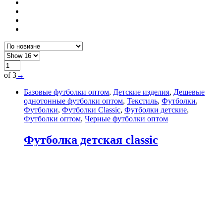
of 3
→
Базовые футболки оптом
,
Детские изделия
,
Дешевые
однотонные футболки оптом
,
Текстиль
,
Футболки
,
Футболки
,
Футболки Classic
,
Футболки детские
,
Футболки оптом
,
Черные футболки оптом
Футболка детская classic