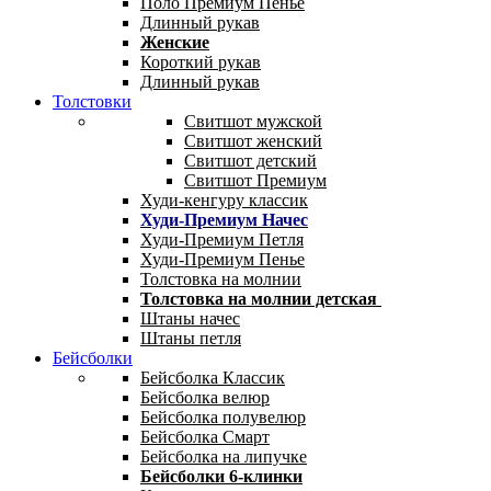
Поло Премиум Пенье
Длинный рукав
Женские
Короткий рукав
Длинный рукав
Толстовки
Свитшот мужской
Свитшот женский
Свитшот детский
Свитшот Премиум
Худи-кенгуру классик
Худи-Премиум Начес
Худи-Премиум Петля
Худи-Премиум Пенье
Толстовка на молнии
Толстовка на молнии детская
Штаны начес
Штаны петля
Бейсболки
Бейсболка Классик
Бейсболка велюр
Бейсболка полувелюр
Бейсболка Смарт
Бейсболка на липучке
Бейсболки 6-клинки