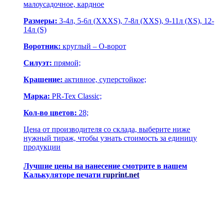
малоусадочное, кардное
Размеры:
3-4л, 5-6л (XXXS), 7-8л (XXS), 9-11л (XS), 12-
14л (S)
Воротник:
круглый – О-ворот
Силуэт:
прямой;
Крашение:
активное, суперстойкое;
Марка:
PR-Tex Classic;
Кол-во цветов:
28;
Цена от производителя со склада, выберите ниже
нужный тираж, чтобы узнать стоимость за единицу
продукции
Лучшие цены на нанесение смотрите в нашем
Калькуляторе печати
ruprint.net