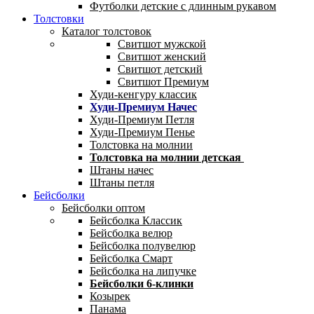
Футболки детские с длинным рукавом
Толстовки
Каталог толстовок
Свитшот мужской
Свитшот женский
Свитшот детский
Свитшот Премиум
Худи-кенгуру классик
Худи-Премиум Начес
Худи-Премиум Петля
Худи-Премиум Пенье
Толстовка на молнии
Толстовка на молнии детская
Штаны начес
Штаны петля
Бейсболки
Бейсболки оптом
Бейсболка Классик
Бейсболка велюр
Бейсболка полувелюр
Бейсболка Смарт
Бейсболка на липучке
Бейсболки 6-клинки
Козырек
Панама