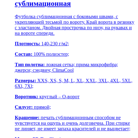
сублимационная
Футболка сублимационная с боковыми швами, с
укрепляющей тесьмой по вороту. Край ворота в резинку
с эластаном. Двойная прострочка по низу, на рукавах и
на вороте спереди.
Плотность:
140-230 г/м2;
Состав:
100% полиэстер;
Тип полотна:
ложная сетка; прима микрофибра;
джерси; сэндвич; ClimaCool
Размеры:
XXS, XS, S, M, L, XL, XXL, 3XL, 4XL, 5XL,
6Xl, 7Xl;
Воротник:
круглый – О-ворот
Силуэт:
прямой;
Крашение:
печать сублимационным способом не
чувствуется на ощупь и очень долговечна. При стирке
не линяет, не имеет запаха красителей и не выцветает;