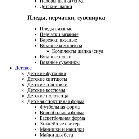
Наборы шапка+снуд
Детские шапки
Пледы
,
перчатки
,
сувенирка
Пледы вязаные
Перчатки вязаные
Варежки вязаные
Вязаные комплекты
Комплекты шапка+снуд
Вязаные носки
Вязаные сувениры
Детское
Детские футболки
Детские свитшоты
Детские толстовки
Детские костюмы
Детские полотенца
Детская спортивная форма
Футбольная форма
Волейбольная форма
Баскетбольная форма
Хоккейные свитера
Манишки и накидки
Майки для бега