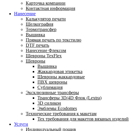
Карточка компании
Контактная информация
Нанесение
Калькулятор печати
Шелкография
Термотрансфер
Вышивка
Прямая печать по текстилю
DTF печать
Нанесение Флексом
Шевроны TexFlex
Шевроны
Вышивка
Жаккардовая этикетка
Шевроны жаккардовые
ПВХ шевроны
Сублимация
Эксклюзивные трансферы
Трансферы 3D/4D Флок (Lextra)
3D силикон
Эмблемы Ecodomes
Технические требования к макетам
Тех требования для макетов вязаных изделий
Услуги
Индивидуальный пошив