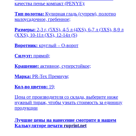
качества пенье компакт (PENYE)
;
Тип полотна:
Кулирная гладь (супрем), полотно
малоусадочное, гребенное;
Размеры:
2-3 г, (5XS), 4-5 л (4XS), 6-7 л (3XS), 8-9 л
(XXS), 10-11л (XS), 12-14л (S)
Воротник:
круглый – О-ворот
Силуэт:
прямой;
Крашение:
активное, суперстойкое;
Марка:
PR-Tex Премиум;
Кол-во цветов:
19;
Цена от производителя со склада, выберите ниже
нужный тираж, чтобы узнать стоимость за единицу
продукции
Лучшие цены на нанесение смотрите в нашем
Калькуляторе печати
ruprint.net