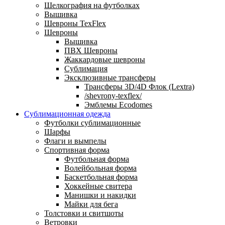
Шелкография на футболках
Вышивка
Шевроны TexFlex
Шевроны
Вышивка
ПВХ Шевроны
Жаккардовые шевроны
Сублимация
Эксклюзивные трансферы
Трансферы 3D/4D Флок (Lextra)
/shevrony-texflex/
Эмблемы Ecodomes
Сублимационная одежда
Футболки сублимационные
Шарфы
Флаги и вымпелы
Спортивная форма
Футбольная форма
Волейбольная форма
Баскетбольная форма
Хоккейные свитера
Манишки и накидки
Майки для бега
Толстовки и свитшоты
Ветровки