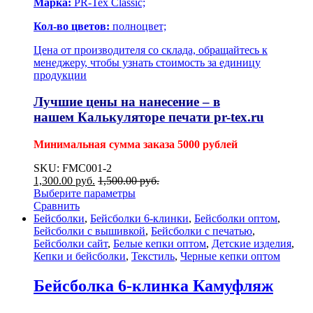
Марка:
PR-Tex Classic;
Кол-во цветов:
полноцвет;
Цена от производителя со склада, обращайтесь к
менеджеру, чтобы узнать стоимость за единицу
продукции
Лучшие цены на нанесение – в
нашем
Калькуляторе печати pr-tex.ru
Минимальная сумма заказа 5000 рублей
SKU: FMC001-2
1,300.00
р
уб.
1,500.00
р
уб.
Выберите параметры
Сравнить
Бейсболки
,
Бейсболки 6-клинки
,
Бейсболки оптом
,
Бейсболки с вышивкой
,
Бейсболки с печатью
,
Бейсболки сайт
,
Белые кепки оптом
,
Детские изделия
,
Кепки и бейсболки
,
Текстиль
,
Черные кепки оптом
Бейсболка 6-клинка Камуфляж