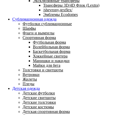
Эксклюзивные трансферы
Трансферы 3D/4D Флок (Lextra)
/shevrony-texflex/
Эмблемы Ecodomes
Сублимационная одежда
Футболки сублимационные
Шарфы
Флаги и вымпелы
Спортивная форма
Футбольная форма
Волейбольная форма
Баскетбольная форма
Хоккейные свитера
Манишки и накидки
Майки для бега
Толстовки и свитшоты
Ветровки
Жилеты
Пледы
Детская одежда
Детские футболки
Детские свитшоты
Детские толстовки
Детские костюмы
Детская спортивная форма