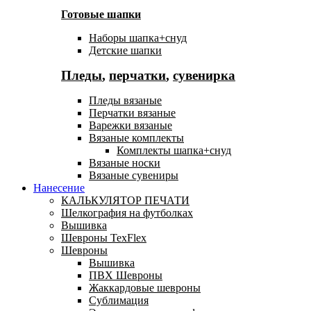
Готовые шапки
Наборы шапка+снуд
Детские шапки
Пледы
,
перчатки
,
сувенирка
Пледы вязаные
Перчатки вязаные
Варежки вязаные
Вязаные комплекты
Комплекты шапка+снуд
Вязаные носки
Вязаные сувениры
Нанесение
КАЛЬКУЛЯТОР ПЕЧАТИ
Шелкография на футболках
Вышивка
Шевроны TexFlex
Шевроны
Вышивка
ПВХ Шевроны
Жаккардовые шевроны
Сублимация