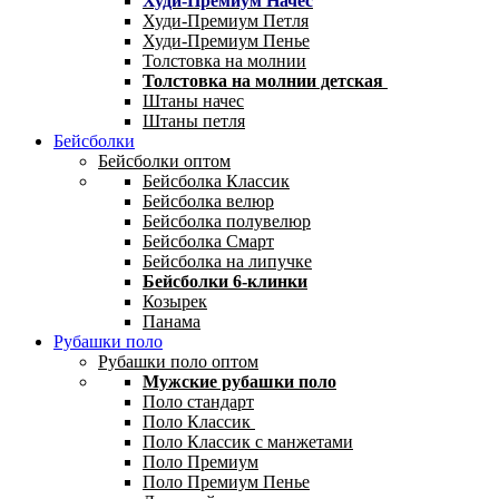
Худи-Премиум Начес
Худи-Премиум Петля
Худи-Премиум Пенье
Толстовка на молнии
Толстовка на молнии детская
Штаны начес
Штаны петля
Бейсболки
Бейсболки оптом
Бейсболка Классик
Бейсболка велюр
Бейсболка полувелюр
Бейсболка Смарт
Бейсболка на липучке
Бейсболки 6-клинки
Козырек
Панама
Рубашки поло
Рубашки поло оптом
Мужские рубашки поло
Поло стандарт
Поло Классик
Поло Классик с манжетами
Поло Премиум
Поло Премиум Пенье