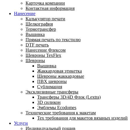
Карточка компании
Контактная информация
Нанесение
Калькулятор печати
Шелкография
Термотрансфер
Вышивка
Прямая печать по текстилю
DTF печать
Нанесение Флексом
Шевроны TexFlex
Шевроны
Вышивка
Жаккардовая этикетка
Шевроны жаккардовые
ПВХ шевроны
Сублимация
Эксклюзивные трансферы
Трансферы 3D/4D Флок (Lextra)
3D силикон
Эмблемы Ecodomes
Технические требования к макетам
Тех требования для макетов вязаных изделий
Услуги
Индивидуальный пошив