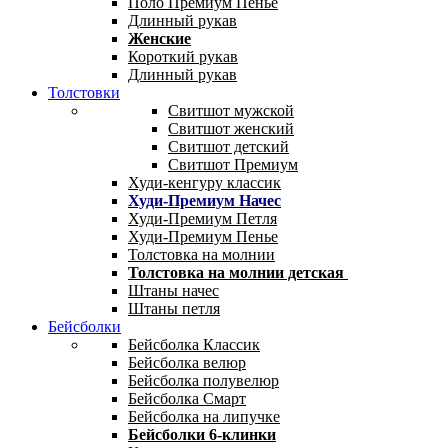
Поло Премиум Пенье
Длинный рукав
Женские
Короткий рукав
Длинный рукав
Толстовки
Свитшот мужской
Свитшот женский
Свитшот детский
Свитшот Премиум
Худи-кенгуру классик
Худи-Премиум Начес
Худи-Премиум Петля
Худи-Премиум Пенье
Толстовка на молнии
Толстовка на молнии детская
Штаны начес
Штаны петля
Бейсболки
Бейсболка Классик
Бейсболка велюр
Бейсболка полувелюр
Бейсболка Смарт
Бейсболка на липучке
Бейсболки 6-клинки