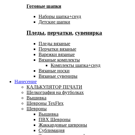
Готовые шапки
Наборы шапка+снуд
Детские шапки
Пледы
,
перчатки
,
сувенирка
Пледы вязаные
Перчатки вязаные
Варежки вязаные
Вязаные комплекты
Комплекты шапка+снуд
Вязаные носки
Вязаные сувениры
Нанесение
КАЛЬКУЛЯТОР ПЕЧАТИ
Шелкография на футболках
Вышивка
Шевроны TexFlex
Шевроны
Вышивка
ПВХ Шевроны
Жаккардовые шевроны
Сублимация