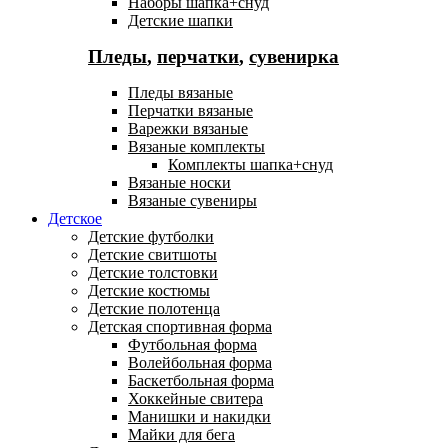
Наборы шапка+снуд
Детские шапки
Пледы
,
перчатки
,
сувенирка
Пледы вязаные
Перчатки вязаные
Варежки вязаные
Вязаные комплекты
Комплекты шапка+снуд
Вязаные носки
Вязаные сувениры
Детское
Детские футболки
Детские свитшоты
Детские толстовки
Детские костюмы
Детские полотенца
Детская спортивная форма
Футбольная форма
Волейбольная форма
Баскетбольная форма
Хоккейные свитера
Манишки и накидки
Майки для бега