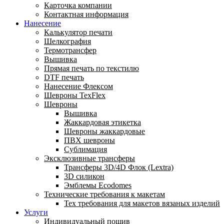
Карточка компании
Контактная информация
Нанесение
Калькулятор печати
Шелкография
Термотрансфер
Вышивка
Прямая печать по текстилю
DTF печать
Нанесение Флексом
Шевроны TexFlex
Шевроны
Вышивка
Жаккардовая этикетка
Шевроны жаккардовые
ПВХ шевроны
Сублимация
Эксклюзивные трансферы
Трансферы 3D/4D Флок (Lextra)
3D силикон
Эмблемы Ecodomes
Технические требования к макетам
Тех требования для макетов вязаных изделий
Услуги
Индивидуальный пошив