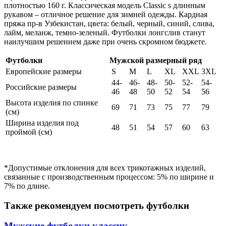
плотностью 160 г. Классическая модель Classic s длинным
рукавом – отличное решение для зимней одежды. Кардная
пряжа пр-в Узбекистан, цвета: белый, черный, синий, слива,
лайм, меланж, темно-зеленый. Футболки лонгслив станут
наилучшим решением даже при очень скромном бюджете.
Футболки
Мужской размерный ряд
Европейские размеры
S
M
L
XL
XXL
3XL
44-
46-
48-
50-
52-
54-
Российские размеры
46
48
50
52
54
56
Высота изделия по спинке
69
71
73
75
77
79
(см)
Ширина изделия под
48
51
54
57
60
63
проймой (см)
*Допустимые отклонения для всех трикотажных изделий,
связанные с производственным процессом: 5% по ширине и
7% по длине.
Также рекомендуем посмотреть футболки
Мужские футболки классик