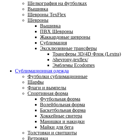
Шелкография на футболках
Вышивка
Шевроны TexFlex
Шевроны
Вышивка
ПВХ Шевроны
Жаккардовые шевроны
Сублимация
Эксклюзивные трансферы
Трансферы 3D/4D Флок (Lextra)
/shevrony-texflex/
Эмблемы Ecodomes
Сублимационная одежда
Футболки сублимационные
Шарфы
Флаги и вымпелы
Спортивная форма
Футбольная форма
Волейбольная форма
Баскетбольная форма
Хоккейные свитера
Манишки и накидки
Майки для бега
Толстовки и свитшоты
Ветровки