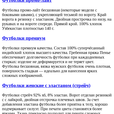
Футболки промо-лайт
Футболка промо-лайт бесшовная (некоторые модели с
боковыми швами), с укрепляющей тесьмой по вороту. Край
ворота в резинку с эластаном. Двойная прострочка по низу, на
рукавах и на вороте спереди. Прямой крой. 100% хлопок
Узбекистан плотностью 140 г.
Футболки премиум
Футболки премиум качества. Состав 100% суперчёсанный
индийский хлопок высшего качества. Гребенная пряжа Пенье
обеспечивает долговечность футболки при каждодневных
стирках: изделие не деформируется и не теряет цвет.
Футболка бесшовная, вязка мужских футболок очень плотная,
поверхность гладкая — идеально для нанесения ярких
сложных изображений.
Футболки женские с эластаном (стрейч)
Футболки стрейч 92% хб, 8% эластан. Ворот отделан резинкой
с с лайкрой, двойная отстрочка плечевых швов. За счет
добавления эластана футболка более приятна к телу, хорошо
подчеркивает силуэт. При печати цвета становятся более
яркими. Ткань прекрасно подходит для печати сложных