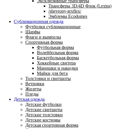
Эксклюзивные трансферы
Трансферы 3D/4D Флок (Lextra)
/shevrony-texflex/
Эмблемы Ecodomes
Сублимационная одежда
Футболки сублимационные
Шарфы
Флаги и вымпелы
Спортивная форма
Футбольная форма
Волейбольная форма
Баскетбольная форма
Хоккейные свитера
Манишки и накидки
Майки для бега
Толстовки и свитшоты
Ветровки
Жилеты
Пледы
Детская одежда
Детские футболки
Детские свитшоты
Детские толстовки
Детские костюмы
Детская спортивная форма