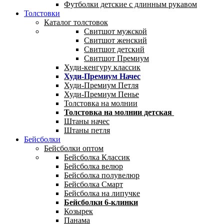
Футболки детские с длинным рукавом
Толстовки
Каталог толстовок
Свитшот мужской
Свитшот женский
Свитшот детский
Свитшот Премиум
Худи-кенгуру классик
Худи-Премиум Начес
Худи-Премиум Петля
Худи-Премиум Пенье
Толстовка на молнии
Толстовка на молнии детская
Штаны начес
Штаны петля
Бейсболки
Бейсболки оптом
Бейсболка Классик
Бейсболка велюр
Бейсболка полувелюр
Бейсболка Смарт
Бейсболка на липучке
Бейсболки 6-клинки
Козырек
Панама