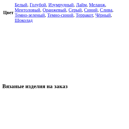
Белый
,
Голубой
,
Изумрудный
,
Лайм
,
Меланж
,
Ментоловый
,
Оранжевый
,
Серый
,
Синий
,
Слива
,
Цвет
Темно-зеленый
,
Темно-синий
,
Терракот
,
Чёрный
,
Шоколад
Вязаные изделия на заказ