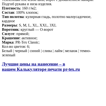
Подгиб рукава и низа изделия.
Плотность
: 160 г/м2;
Состав
: 100% хлопок;
Тип полотна
: кулирная гладь, полотно малоусадочное,
кардное
Размеры
: S, M, L, XL, XXL, 3XL
Воротник
: круглый — О-ворот
Силуэт
: прямой;
Крашение
: активное;
Марка
: PR-Tex Classic;
Кол-во цветов: 6;
Белый | черный | синий | слива | лайм | меланж | темно-
зеленый
Лучшие цены на нанесение – в
нашем
Калькуляторе печати pr-tex.ru