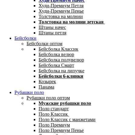
Худи-Премиум Начес
Худи-Премиум Петля
Худи-Премиум Пенье
Толстовка на молнии
Толстовка на молнии детская
Штаны начес
Штаны петля
Бейсболки
Бейсболки оптом
Бейсболка Классик
Бейсболка велюр
Бейсболка полувелюр
Бейсболка Смарт
Бейсболка на липучке
Бейсболки 6-клинки
Козырек
Панама
Рубашки поло
Рубашки поло оптом
Мужские рубашки поло
Поло стандарт
Поло Классик
Поло Классик с манжетами
Поло Премиум
Поло Премиум Пенье