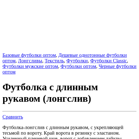
Базовые футболки оптом
,
Дешевые однотонные футболки
оптом
,
Лонгсливы
,
Текстиль
,
Футболки
,
Футболки Classic
,
Футболки мужские оптом
,
Футболки оптом
,
Черные футболки
оптом
Футболка с длинным
рукавом (лонгслив)
Сравнить
Футболка-лонгслив с длинным рукавом, с укрепляющей
тесьмой по вороту. Край ворота в резинку с эластаном.
Усиленный плечевой шов, ворот с добавлением лайкры.