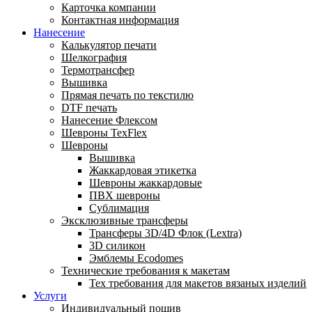
Карточка компании
Контактная информация
Нанесение
Калькулятор печати
Шелкография
Термотрансфер
Вышивка
Прямая печать по текстилю
DTF печать
Нанесение Флексом
Шевроны TexFlex
Шевроны
Вышивка
Жаккардовая этикетка
Шевроны жаккардовые
ПВХ шевроны
Сублимация
Эксклюзивные трансферы
Трансферы 3D/4D Флок (Lextra)
3D силикон
Эмблемы Ecodomes
Технические требования к макетам
Тех требования для макетов вязаных изделий
Услуги
Индивидуальный пошив