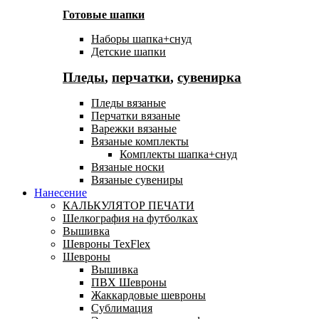
Готовые шапки
Наборы шапка+снуд
Детские шапки
Пледы
,
перчатки
,
сувенирка
Пледы вязаные
Перчатки вязаные
Варежки вязаные
Вязаные комплекты
Комплекты шапка+снуд
Вязаные носки
Вязаные сувениры
Нанесение
КАЛЬКУЛЯТОР ПЕЧАТИ
Шелкография на футболках
Вышивка
Шевроны TexFlex
Шевроны
Вышивка
ПВХ Шевроны
Жаккардовые шевроны
Сублимация