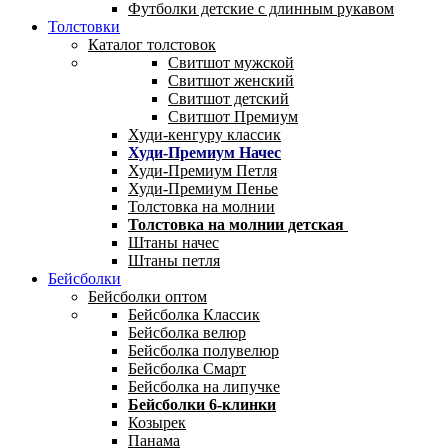
Футболки детские с длинным рукавом
Толстовки
Каталог толстовок
Свитшот мужской
Свитшот женский
Свитшот детский
Свитшот Премиум
Худи-кенгуру классик
Худи-Премиум Начес
Худи-Премиум Петля
Худи-Премиум Пенье
Толстовка на молнии
Толстовка на молнии детская
Штаны начес
Штаны петля
Бейсболки
Бейсболки оптом
Бейсболка Классик
Бейсболка велюр
Бейсболка полувелюр
Бейсболка Смарт
Бейсболка на липучке
Бейсболки 6-клинки
Козырек
Панама