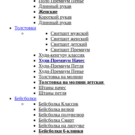
Поло Премиум Пенье
Длинный рукав
Женские
Короткий рукав
Длинный рукав
Толстовки
Свитшот мужской
Свитшот женский
Свитшот детский
Свитшот Премиум
Худи-кенгуру классик
Худи-Премиум Начес
Худи-Премиум Петля
Худи-Премиум Пенье
Толстовка на молнии
Толстовка на молнии детская
Штаны начес
Штаны петля
Бейсболки
Бейсболка Классик
Бейсболка велюр
Бейсболка полувелюр
Бейсболка Смарт
Бейсболка на липучке
Бейсболки 6-клинки