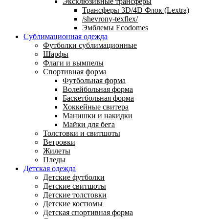
Эксклюзивные трансферы
Трансферы 3D/4D Флок (Lextra)
/shevrony-texflex/
Эмблемы Ecodomes
Сублимационная одежда
Футболки сублимационные
Шарфы
Флаги и вымпелы
Спортивная форма
Футбольная форма
Волейбольная форма
Баскетбольная форма
Хоккейные свитера
Манишки и накидки
Майки для бега
Толстовки и свитшоты
Ветровки
Жилеты
Пледы
Детская одежда
Детские футболки
Детские свитшоты
Детские толстовки
Детские костюмы
Детская спортивная форма