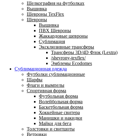
Шелкография на футболках
Вышивка
Шевроны TexFlex
Шевроны
Вышивка
ПВХ Шевроны
Жаккардовые шевроны
Сублимация
Эксклюзивные трансферы
Трансферы 3D/4D Флок (Lextra)
/shevrony-texflex/
Эмблемы Ecodomes
Сублимационная одежда
Футболки сублимационные
Шарфы
Флаги и вымпелы
Спортивная форма
Футбольная форма
Волейбольная форма
Баскетбольная форма
Хоккейные свитера
Манишки и накидки
Майки для бега
Толстовки и свитшоты
Ветровки