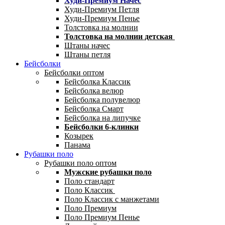
Худи-Премиум Начес
Худи-Премиум Петля
Худи-Премиум Пенье
Толстовка на молнии
Толстовка на молнии детская
Штаны начес
Штаны петля
Бейсболки
Бейсболки оптом
Бейсболка Классик
Бейсболка велюр
Бейсболка полувелюр
Бейсболка Смарт
Бейсболка на липучке
Бейсболки 6-клинки
Козырек
Панама
Рубашки поло
Рубашки поло оптом
Мужские рубашки поло
Поло стандарт
Поло Классик
Поло Классик с манжетами
Поло Премиум
Поло Премиум Пенье