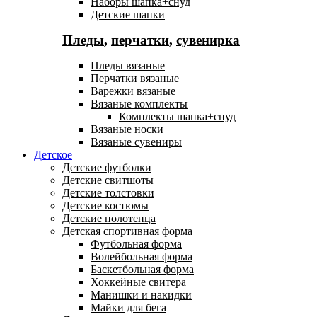
Наборы шапка+снуд
Детские шапки
Пледы
,
перчатки
,
сувенирка
Пледы вязаные
Перчатки вязаные
Варежки вязаные
Вязаные комплекты
Комплекты шапка+снуд
Вязаные носки
Вязаные сувениры
Детское
Детские футболки
Детские свитшоты
Детские толстовки
Детские костюмы
Детские полотенца
Детская спортивная форма
Футбольная форма
Волейбольная форма
Баскетбольная форма
Хоккейные свитера
Манишки и накидки
Майки для бега