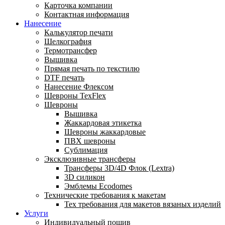
Карточка компании
Контактная информация
Нанесение
Калькулятор печати
Шелкография
Термотрансфер
Вышивка
Прямая печать по текстилю
DTF печать
Нанесение Флексом
Шевроны TexFlex
Шевроны
Вышивка
Жаккардовая этикетка
Шевроны жаккардовые
ПВХ шевроны
Сублимация
Эксклюзивные трансферы
Трансферы 3D/4D Флок (Lextra)
3D силикон
Эмблемы Ecodomes
Технические требования к макетам
Тех требования для макетов вязаных изделий
Услуги
Индивидуальный пошив