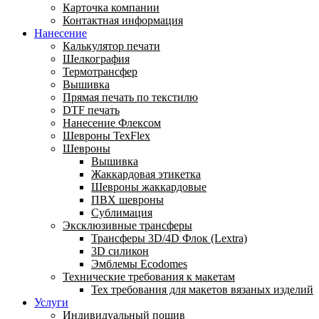
Карточка компании
Контактная информация
Нанесение
Калькулятор печати
Шелкография
Термотрансфер
Вышивка
Прямая печать по текстилю
DTF печать
Нанесение Флексом
Шевроны TexFlex
Шевроны
Вышивка
Жаккардовая этикетка
Шевроны жаккардовые
ПВХ шевроны
Сублимация
Эксклюзивные трансферы
Трансферы 3D/4D Флок (Lextra)
3D силикон
Эмблемы Ecodomes
Технические требования к макетам
Тех требования для макетов вязаных изделий
Услуги
Индивидуальный пошив