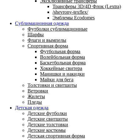
Эксклюзивные трансферы
Трансферы 3D/4D Флок (Lextra)
/shevrony-texflex/
Эмблемы Ecodomes
Сублимационная одежда
Футболки сублимационные
Шарфы
Флаги и вымпелы
Спортивная форма
Футбольная форма
Волейбольная форма
Баскетбольная форма
Хоккейные свитера
Манишки и накидки
Майки для бега
Толстовки и свитшоты
Ветровки
Жилеты
Пледы
Детская одежда
Детские футболки
Детские свитшоты
Детские толстовки
Детские костюмы
Детская спортивная форма