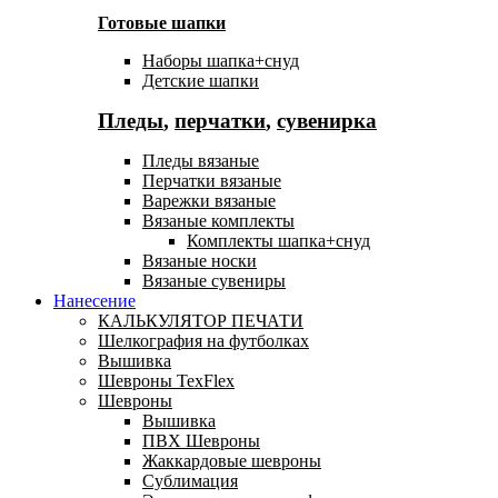
Готовые шапки
Наборы шапка+снуд
Детские шапки
Пледы
,
перчатки
,
сувенирка
Пледы вязаные
Перчатки вязаные
Варежки вязаные
Вязаные комплекты
Комплекты шапка+снуд
Вязаные носки
Вязаные сувениры
Нанесение
КАЛЬКУЛЯТОР ПЕЧАТИ
Шелкография на футболках
Вышивка
Шевроны TexFlex
Шевроны
Вышивка
ПВХ Шевроны
Жаккардовые шевроны
Сублимация