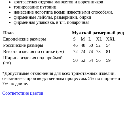
контрастная отделка манжетов и воротничков
тонирование пуговиц,
нанесение логотипа всеми известными способами,
фирменные лейблы, размерники, бирки
фирменная упаковка, в т.ч. подарочная
Поло
Мужской размерный ряд
Европейские размеры
S
M
L
XL
XXL
Российские размеры
46
48
50
52
54
Высота изделия по спинке (см)
72
74
74
78
81
Ширина изделия под проймой
50
52
54
56
59
(см)
*Допустимые отклонения для всех трикотажных изделий,
связанные с производственным процессом: 5% по ширине и
7% по длине.
Cоответствие цветов