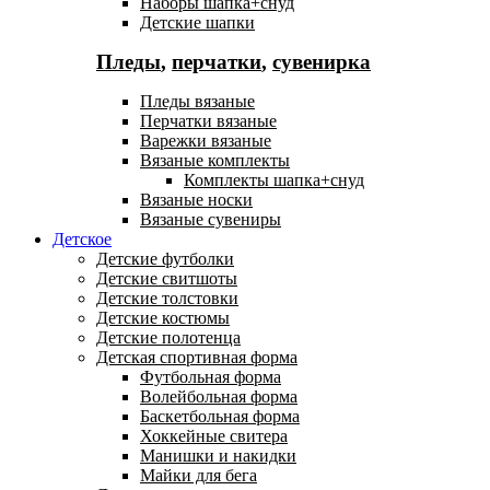
Наборы шапка+снуд
Детские шапки
Пледы
,
перчатки
,
сувенирка
Пледы вязаные
Перчатки вязаные
Варежки вязаные
Вязаные комплекты
Комплекты шапка+снуд
Вязаные носки
Вязаные сувениры
Детское
Детские футболки
Детские свитшоты
Детские толстовки
Детские костюмы
Детские полотенца
Детская спортивная форма
Футбольная форма
Волейбольная форма
Баскетбольная форма
Хоккейные свитера
Манишки и накидки
Майки для бега