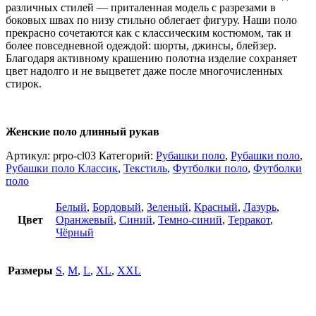
различных стилей — приталенная модель с разрезами в
боковых швах по низу стильно облегает фигуру. Наши поло
прекрасно сочетаются как с классическим костюмом, так и
более повседневной одеждой: шорты, джинсы, блейзер.
Благодаря активному крашению полотна изделие сохраняет
цвет надолго и не выцветет даже после многочисленных
стирок.
Женские поло длинный рукав
Артикул:
prpo-cl03
Категорий:
Рубашки поло
,
Рубашки поло
,
Рубашки поло Классик
,
Текстиль
,
Футболки поло
,
Футболки
поло
Белый
,
Бордовый
,
Зеленый
,
Красный
,
Лазурь
,
Цвет
Оранжевый
,
Синий
,
Темно-синий
,
Терракот
,
Чёрный
Размеры
S
,
M
,
L
,
XL
,
XXL