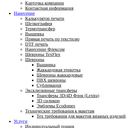
Карточка компании
Контактная информация
Нанесение
Калькулятор печати
Шелкография
Термотрансфер
Вышивка
Прямая печать по текстилю
DTF печать
Нанесение Флексом
Шевроны TexFlex
Шевроны
Вышивка
Жаккардовая этикетка
Шевроны жаккардовые
ПВХ шевроны
Сублимация
Эксклюзивные трансферы
Трансферы 3D/4D Флок (Lextra)
3D силикон
Эмблемы Ecodomes
Технические требования к макетам
Тех требования для макетов вязаных изделий
Услуги
Индивидуальный пошив