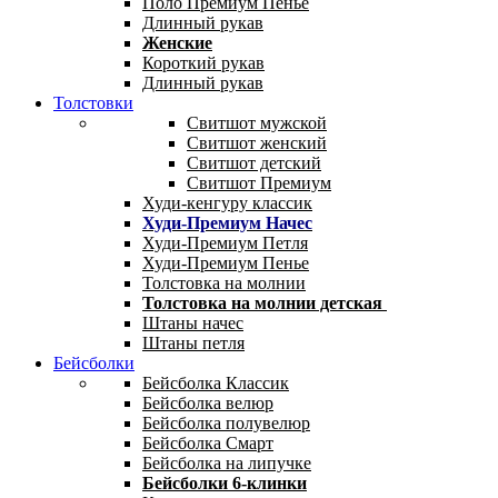
Поло Премиум Пенье
Длинный рукав
Женские
Короткий рукав
Длинный рукав
Толстовки
Свитшот мужской
Свитшот женский
Свитшот детский
Свитшот Премиум
Худи-кенгуру классик
Худи-Премиум Начес
Худи-Премиум Петля
Худи-Премиум Пенье
Толстовка на молнии
Толстовка на молнии детская
Штаны начес
Штаны петля
Бейсболки
Бейсболка Классик
Бейсболка велюр
Бейсболка полувелюр
Бейсболка Смарт
Бейсболка на липучке
Бейсболки 6-клинки