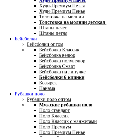
Худи-Премиум Начес
Худи-Премиум Петля
Худи-Премиум Пенье
Толстовка на молнии
Толстовка на молнии детская
Штаны начес
Штаны петля
Бейсболки
Бейсболки оптом
Бейсболка Классик
Бейсболка велюр
Бейсболка полувелюр
Бейсболка Смарт
Бейсболка на липучке
Бейсболки 6-клинки
Козырек
Панама
Рубашки поло
Рубашки поло оптом
Мужские рубашки поло
Поло стандарт
Поло Классик
Поло Классик с манжетами
Поло Премиум
Поло Премиум Пенье