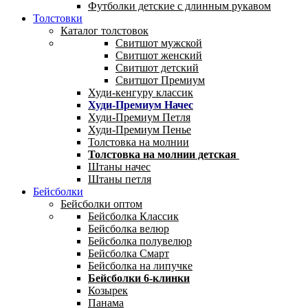
Футболки детские с длинным рукавом
Толстовки
Каталог толстовок
Свитшот мужской
Свитшот женский
Свитшот детский
Свитшот Премиум
Худи-кенгуру классик
Худи-Премиум Начес
Худи-Премиум Петля
Худи-Премиум Пенье
Толстовка на молнии
Толстовка на молнии детская
Штаны начес
Штаны петля
Бейсболки
Бейсболки оптом
Бейсболка Классик
Бейсболка велюр
Бейсболка полувелюр
Бейсболка Смарт
Бейсболка на липучке
Бейсболки 6-клинки
Козырек
Панама