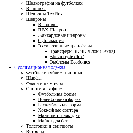
Шелкография на футболках
Вышивка
Шевроны TexFlex
Шевроны
Вышивка
ПВХ Шевроны
Жаккардовые шевроны
Сублимация
Эксклюзивные трансферы
Трансферы 3D/4D Флок (Lextra)
/shevrony-texflex/
Эмблемы Ecodomes
Сублимационная одежда
Футболки сублимационные
Шарфы
Флаги и вымпелы
Спортивная форма
Футбольная форма
Волейбольная форма
Баскетбольная форма
Хоккейные свитера
Манишки и накидки
Майки для бега
Толстовки и свитшоты
Ветровки