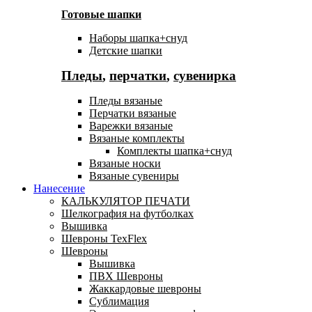
Готовые шапки
Наборы шапка+снуд
Детские шапки
Пледы
,
перчатки
,
сувенирка
Пледы вязаные
Перчатки вязаные
Варежки вязаные
Вязаные комплекты
Комплекты шапка+снуд
Вязаные носки
Вязаные сувениры
Нанесение
КАЛЬКУЛЯТОР ПЕЧАТИ
Шелкография на футболках
Вышивка
Шевроны TexFlex
Шевроны
Вышивка
ПВХ Шевроны
Жаккардовые шевроны
Сублимация