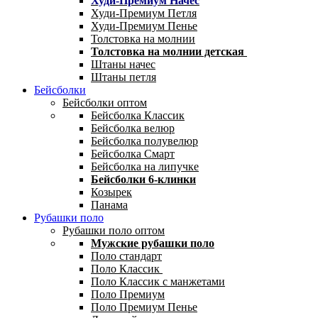
Худи-Премиум Начес
Худи-Премиум Петля
Худи-Премиум Пенье
Толстовка на молнии
Толстовка на молнии детская
Штаны начес
Штаны петля
Бейсболки
Бейсболки оптом
Бейсболка Классик
Бейсболка велюр
Бейсболка полувелюр
Бейсболка Смарт
Бейсболка на липучке
Бейсболки 6-клинки
Козырек
Панама
Рубашки поло
Рубашки поло оптом
Мужские рубашки поло
Поло стандарт
Поло Классик
Поло Классик с манжетами
Поло Премиум
Поло Премиум Пенье