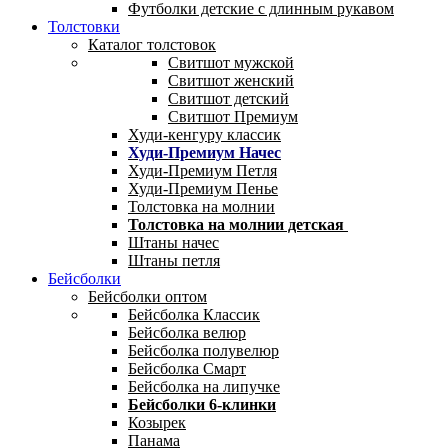
Футболки детские с длинным рукавом
Толстовки
Каталог толстовок
Свитшот мужской
Свитшот женский
Свитшот детский
Свитшот Премиум
Худи-кенгуру классик
Худи-Премиум Начес
Худи-Премиум Петля
Худи-Премиум Пенье
Толстовка на молнии
Толстовка на молнии детская
Штаны начес
Штаны петля
Бейсболки
Бейсболки оптом
Бейсболка Классик
Бейсболка велюр
Бейсболка полувелюр
Бейсболка Смарт
Бейсболка на липучке
Бейсболки 6-клинки
Козырек
Панама