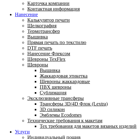
Карточка компании
Контактная информация
Нанесение
Калькулятор печати
Шелкография
Термотрансфер
Вышивка
Прямая печать по текстилю
DTF печать
Нанесение Флексом
Шевроны TexFlex
Шевроны
Вышивка
Жаккардовая этикетка
Шевроны жаккардовые
ПВХ шевроны
Сублимация
Эксклюзивные трансферы
Трансферы 3D/4D Флок (Lextra)
3D силикон
Эмблемы Ecodomes
Технические требования к макетам
Тех требования для макетов вязаных изделий
Услуги
Индивидуальный пошив