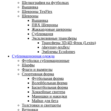
Шелкография на футболках
Вышивка
Шевроны TexFlex
Шевроны
Вышивка
ПВХ Шевроны
Жаккардовые шевроны
Сублимация
Эксклюзивные трансферы
Трансферы 3D/4D Флок (Lextra)
/shevrony-texflex/
Эмблемы Ecodomes
Сублимационная одежда
Футболки сублимационные
Шарфы
Флаги и вымпелы
Спортивная форма
Футбольная форма
Волейбольная форма
Баскетбольная форма
Хоккейные свитера
Манишки и накидки
Майки для бега
Толстовки и свитшоты
Ветровки