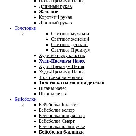
Поло Премиум Пенье
Длинный рукав
Женские
Короткий рукав
Длинный рукав
Толстовки
Свитшот мужской
Свитшот женский
Свитшот детский
Свитшот Премиум
Худи-кенгуру классик
Худи-Премиум Начес
Худи-Премиум Петля
Худи-Премиум Пенье
Толстовка на молнии
Толстовка на молнии детская
Штаны начес
Штаны петля
Бейсболки
Бейсболка Классик
Бейсболка велюр
Бейсболка полувелюр
Бейсболка Смарт
Бейсболка на липучке
Бейсболки 6-клинки