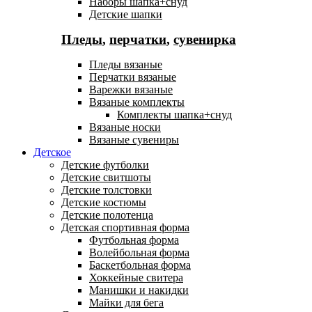
Наборы шапка+снуд
Детские шапки
Пледы
,
перчатки
,
сувенирка
Пледы вязаные
Перчатки вязаные
Варежки вязаные
Вязаные комплекты
Комплекты шапка+снуд
Вязаные носки
Вязаные сувениры
Детское
Детские футболки
Детские свитшоты
Детские толстовки
Детские костюмы
Детские полотенца
Детская спортивная форма
Футбольная форма
Волейбольная форма
Баскетбольная форма
Хоккейные свитера
Манишки и накидки
Майки для бега