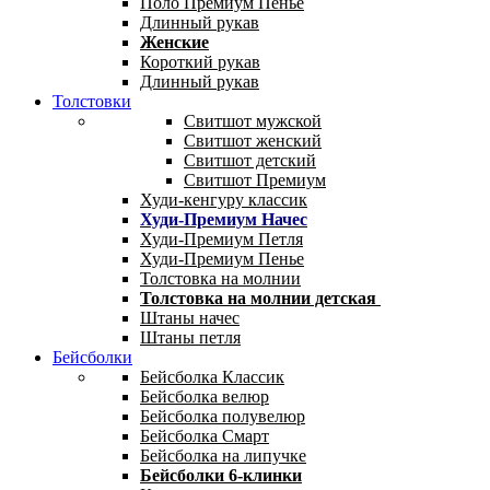
Поло Премиум Пенье
Длинный рукав
Женские
Короткий рукав
Длинный рукав
Толстовки
Свитшот мужской
Свитшот женский
Свитшот детский
Свитшот Премиум
Худи-кенгуру классик
Худи-Премиум Начес
Худи-Премиум Петля
Худи-Премиум Пенье
Толстовка на молнии
Толстовка на молнии детская
Штаны начес
Штаны петля
Бейсболки
Бейсболка Классик
Бейсболка велюр
Бейсболка полувелюр
Бейсболка Смарт
Бейсболка на липучке
Бейсболки 6-клинки