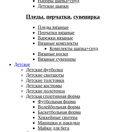
Наборы шапка+снуд
Детские шапки
Пледы
,
перчатки
,
сувенирка
Пледы вязаные
Перчатки вязаные
Варежки вязаные
Вязаные комплекты
Комплекты шапка+снуд
Вязаные носки
Вязаные сувениры
Детское
Детские футболки
Детские свитшоты
Детские толстовки
Детские костюмы
Детские полотенца
Детская спортивная форма
Футбольная форма
Волейбольная форма
Баскетбольная форма
Хоккейные свитера
Манишки и накидки
Майки для бега