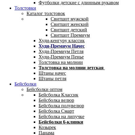
Футболки детские с длинным рукавом
Толстовки
Каталог толстовок
Свитшот мужской
Свитшот женский
Свитшот детский
Свитшот Премиум
Худи-кенгуру классик
Худи-Премиум Начес
Худи-Премиум Петля
Худи-Премиум Пенье
Толстовка на молнии
Толстовка на молнии детская
Штаны начес
Штаны петля
Бейсболки
Бейсболки оптом
Бейсболка Классик
Бейсболка велюр
Бейсболка полувелюр
Бейсболка Смарт
Бейсболка на липучке
Бейсболки 6-клинки
Козырек
Панама