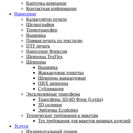
Карточка компании
Контактная информация
Нанесение
Калькулятор печати
Шелкография
Термотрансфер
Вышивка
Прямая печать по текстилю
DTF печать
Нанесение Флексом
Шевроны TexFlex
Шевроны
Вышивка
Жаккардовая этикетка
Шевроны жаккардовые
ПВХ шевроны
Сублимация
Эксклюзивные трансферы
Трансферы 3D/4D Флок (Lextra)
3D силикон
Эмблемы Ecodomes
Технические требования к макетам
Тех требования для макетов вязаных изделий
Услуги
Индивидуальный пошив