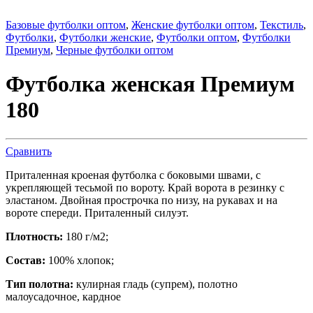
Базовые футболки оптом
,
Женские футболки оптом
,
Текстиль
,
Футболки
,
Футболки женские
,
Футболки оптом
,
Футболки
Премиум
,
Черные футболки оптом
Футболка женская Премиум
180
Сравнить
Приталенная кроеная футболка с боковыми швами, с
укрепляющей тесьмой по вороту. Край ворота в резинку с
эластаном. Двойная прострочка по низу, на рукавах и на
вороте спереди. Приталенный силуэт.
Плотность:
180 г/м2;
Состав:
100% хлопок;
Тип полотна:
кулирная гладь (супрем), полотно
малоусадочное, кардное