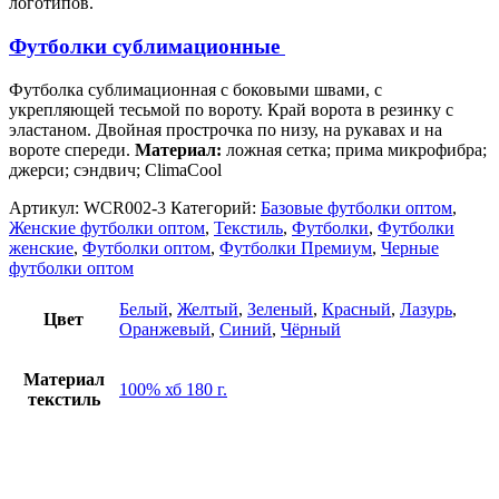
логотипов.
Футболки сублимационные
Футболка сублимационная с боковыми швами, с
укрепляющей тесьмой по вороту. Край ворота в резинку с
эластаном. Двойная прострочка по низу, на рукавах и на
вороте спереди.
Материал:
ложная сетка; прима микрофибра;
джерси; сэндвич; ClimaCool
Артикул:
WCR002-3
Категорий:
Базовые футболки оптом
,
Женские футболки оптом
,
Текстиль
,
Футболки
,
Футболки
женские
,
Футболки оптом
,
Футболки Премиум
,
Черные
футболки оптом
Белый
,
Желтый
,
Зеленый
,
Красный
,
Лазурь
,
Цвет
Оранжевый
,
Синий
,
Чёрный
Материал
100% хб 180 г.
текстиль