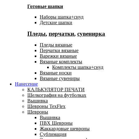
Готовые шапки
Наборы шапка+снуд
Детские шапки
Пледы
,
перчатки
,
сувенирка
Пледы вязаные
Перчатки вязаные
Варежки вязаные
Вязаные комплекты
Комплекты шапка+снуд
Вязаные носки
Вязаные сувениры
Нанесение
КАЛЬКУЛЯТОР ПЕЧАТИ
Шелкография на футболках
Вышивка
Шевроны TexFlex
Шевроны
Вышивка
ПВХ Шевроны
Жаккардовые шевроны
Сублимация