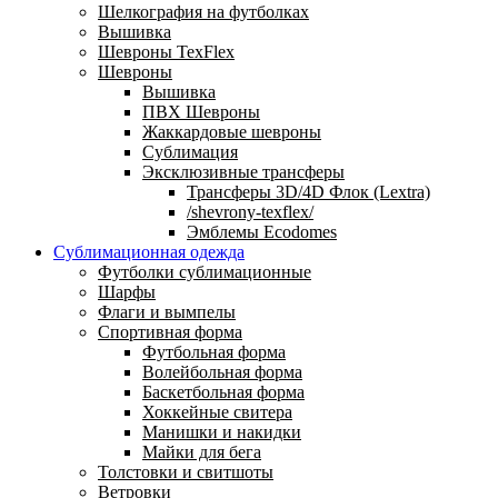
Шелкография на футболках
Вышивка
Шевроны TexFlex
Шевроны
Вышивка
ПВХ Шевроны
Жаккардовые шевроны
Сублимация
Эксклюзивные трансферы
Трансферы 3D/4D Флок (Lextra)
/shevrony-texflex/
Эмблемы Ecodomes
Сублимационная одежда
Футболки сублимационные
Шарфы
Флаги и вымпелы
Спортивная форма
Футбольная форма
Волейбольная форма
Баскетбольная форма
Хоккейные свитера
Манишки и накидки
Майки для бега
Толстовки и свитшоты
Ветровки