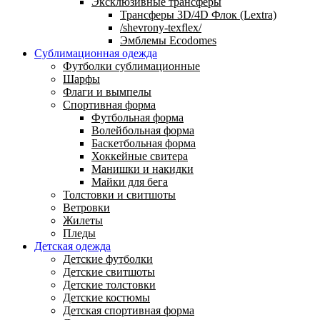
Эксклюзивные трансферы
Трансферы 3D/4D Флок (Lextra)
/shevrony-texflex/
Эмблемы Ecodomes
Сублимационная одежда
Футболки сублимационные
Шарфы
Флаги и вымпелы
Спортивная форма
Футбольная форма
Волейбольная форма
Баскетбольная форма
Хоккейные свитера
Манишки и накидки
Майки для бега
Толстовки и свитшоты
Ветровки
Жилеты
Пледы
Детская одежда
Детские футболки
Детские свитшоты
Детские толстовки
Детские костюмы
Детская спортивная форма