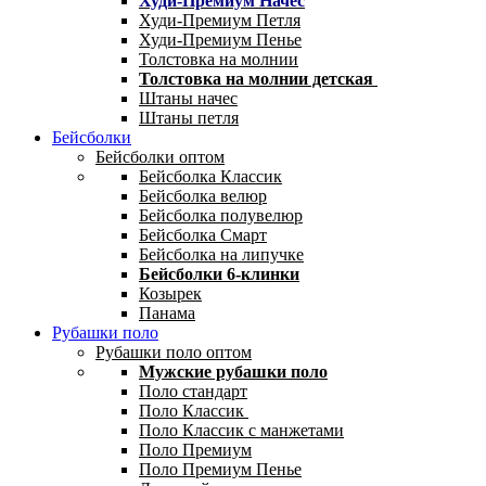
Худи-Премиум Начес
Худи-Премиум Петля
Худи-Премиум Пенье
Толстовка на молнии
Толстовка на молнии детская
Штаны начес
Штаны петля
Бейсболки
Бейсболки оптом
Бейсболка Классик
Бейсболка велюр
Бейсболка полувелюр
Бейсболка Смарт
Бейсболка на липучке
Бейсболки 6-клинки
Козырек
Панама
Рубашки поло
Рубашки поло оптом
Мужские рубашки поло
Поло стандарт
Поло Классик
Поло Классик с манжетами
Поло Премиум
Поло Премиум Пенье