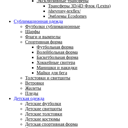
Эксклюзивные трансферы
Трансферы 3D/4D Флок (Lextra)
/shevrony-texflex/
Эмблемы Ecodomes
Сублимационная одежда
Футболки сублимационные
Шарфы
Флаги и вымпелы
Спортивная форма
Футбольная форма
Волейбольная форма
Баскетбольная форма
Хоккейные свитера
Манишки и накидки
Майки для бега
Толстовки и свитшоты
Ветровки
Жилеты
Пледы
Детская одежда
Детские футболки
Детские свитшоты
Детские толстовки
Детские костюмы
Детская спортивная форма