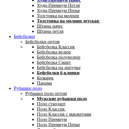
Худи-Премиум Начес
Худи-Премиум Петля
Худи-Премиум Пенье
Толстовка на молнии
Толстовка на молнии детская
Штаны начес
Штаны петля
Бейсболки
Бейсболки оптом
Бейсболка Классик
Бейсболка велюр
Бейсболка полувелюр
Бейсболка Смарт
Бейсболка на липучке
Бейсболки 6-клинки
Козырек
Панама
Рубашки поло
Рубашки поло оптом
Мужские рубашки поло
Поло стандарт
Поло Классик
Поло Классик с манжетами
Поло Премиум
Поло Премиум Пенье