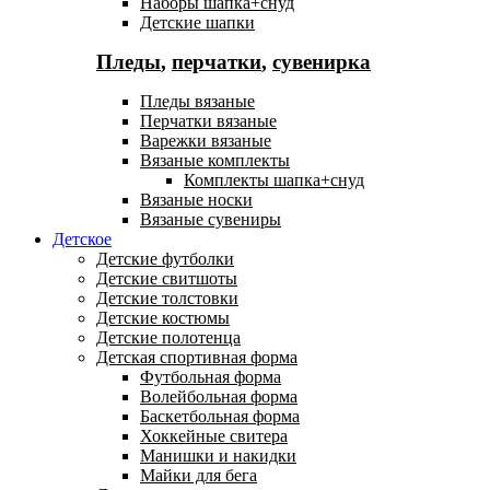
Наборы шапка+снуд
Детские шапки
Пледы
,
перчатки
,
сувенирка
Пледы вязаные
Перчатки вязаные
Варежки вязаные
Вязаные комплекты
Комплекты шапка+снуд
Вязаные носки
Вязаные сувениры
Детское
Детские футболки
Детские свитшоты
Детские толстовки
Детские костюмы
Детские полотенца
Детская спортивная форма
Футбольная форма
Волейбольная форма
Баскетбольная форма
Хоккейные свитера
Манишки и накидки
Майки для бега