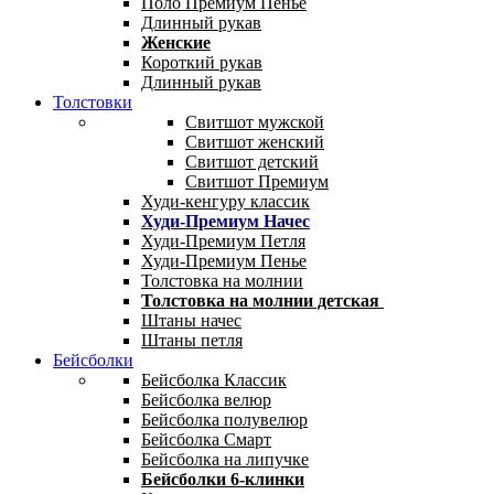
Поло Премиум Пенье
Длинный рукав
Женские
Короткий рукав
Длинный рукав
Толстовки
Свитшот мужской
Свитшот женский
Свитшот детский
Свитшот Премиум
Худи-кенгуру классик
Худи-Премиум Начес
Худи-Премиум Петля
Худи-Премиум Пенье
Толстовка на молнии
Толстовка на молнии детская
Штаны начес
Штаны петля
Бейсболки
Бейсболка Классик
Бейсболка велюр
Бейсболка полувелюр
Бейсболка Смарт
Бейсболка на липучке
Бейсболки 6-клинки