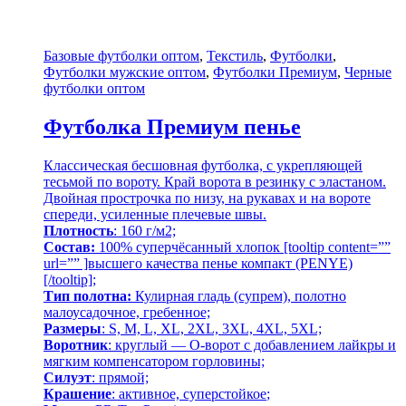
Базовые футболки оптом
,
Текстиль
,
Футболки
,
Футболки мужские оптом
,
Футболки Премиум
,
Черные
футболки оптом
Футболка Премиум пенье
Классическая бесшовная футболка, с укрепляющей
тесьмой по вороту. Край ворота в резинку с эластаном.
Двойная прострочка по низу, на рукавах и на вороте
спереди, усиленные плечевые швы.
Плотность
: 160 г/м2;
Состав:
100% суперчёсанный хлопок [tooltip content=””
url=”” ]высшего качества
пенье компакт (PENYE)
[/tooltip];
Тип полотна:
Кулирная гладь (супрем), полотно
малоусадочное, гребенное;
Размеры
: S, M, L, XL, 2XL, 3XL, 4XL, 5XL;
Воротник
: круглый — О-ворот
с добавлением лайкры и
мягким компенсатором горловины;
Силуэт
: прямой;
Крашение
: активное,
суперстойкое
;