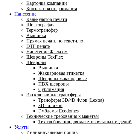
Карточка компании
Контактная информация
Нанесение
Калькулятор печати
Шелкография
Термотрансфер
Вышивка
Прямая печать по текстилю
DTF печать
Нанесение Флексом
Шевроны TexFlex
Шевроны
Вышивка
Жаккардовая этикетка
Шевроны жаккардовые
ПВХ шевроны
Сублимация
Эксклюзивные трансферы
Трансферы 3D/4D Флок (Lextra)
3D силикон
Эмблемы Ecodomes
Технические требования к макетам
Тех требования для макетов вязаных изделий
Услуги
Индивидуальный пошив