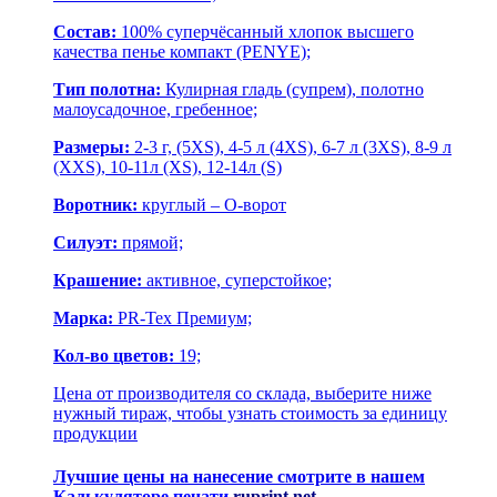
Состав:
100% суперчёсанный хлопок
высшего
качества пенье компакт (PENYE)
;
Тип полотна:
Кулирная гладь (супрем), полотно
малоусадочное, гребенное;
Размеры:
2-3 г, (5XS), 4-5 л (4XS), 6-7 л (3XS), 8-9 л
(XXS), 10-11л (XS), 12-14л (S)
Воротник:
круглый – О-ворот
Силуэт:
прямой;
Крашение:
активное, суперстойкое;
Марка:
PR-Tex Премиум;
Кол-во цветов:
19;
Цена от производителя со склада, выберите ниже
нужный тираж, чтобы узнать стоимость за единицу
продукции
Лучшие цены на нанесение смотрите в нашем
Калькуляторе печати
ruprint.net