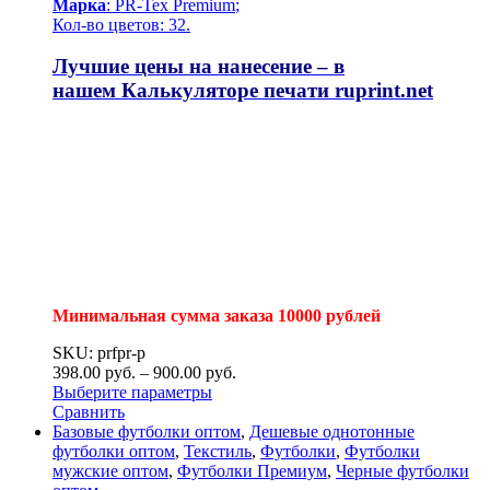
Марка
: PR-Tex
Premium
;
Кол-во цветов: 32.
Лучшие цены на нанесение – в
нашем
Калькуляторе печати
ruprint.net
Минимальная сумма заказа 10000 рублей
SKU: prfpr-p
398.00
р
уб.
–
900.00
р
уб.
Выберите параметры
Сравнить
Базовые футболки оптом
,
Дешевые однотонные
футболки оптом
,
Текстиль
,
Футболки
,
Футболки
мужские оптом
,
Футболки Премиум
,
Черные футболки