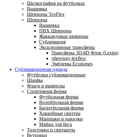
Шелкография на футболках
Вышивка
Шевроны TexFlex
Шевроны
Вышивка
ПВХ Шевроны
Жаккардовые шевроны
Сублимация
Эксклюзивные трансферы
Трансферы 3D/4D Флок (Lextra)
/shevrony-texflex/
Эмблемы Ecodomes
Сублимационная одежда
Футболки сублимационные
Шарфы
Флаги и вымпелы
Спортивная форма
Футбольная форма
Волейбольная форма
Баскетбольная форма
Хоккейные свитера
Манишки и накидки
Майки для бега
Толстовки и свитшоты
Ветровки