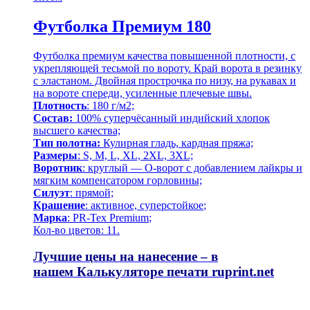
Футболка Премиум 180
Футболка премиум качества повышенной плотности, с
укрепляющей тесьмой по вороту. Край ворота в резинку
с эластаном. Двойная прострочка по низу, на рукавах и
на вороте спереди, усиленные плечевые швы.
Плотность
: 180 г/м2;
Состав:
100% суперчёсанный индийский хлопок
высшего качества;
Тип полотна:
Кулирная гладь, кардная пряжа;
Размеры
: S, M, L, XL, 2XL, 3XL;
Воротник
: круглый — О-ворот
с добавлением лайкры и
мягким компенсатором горловины;
Силуэт
: прямой;
Крашение
: активное,
суперстойкое
;
Марка
: PR-Tex
Premium
;
Кол-во цветов: 11.
Лучшие цены на нанесение – в
нашем
Калькуляторе печати
ruprint.net