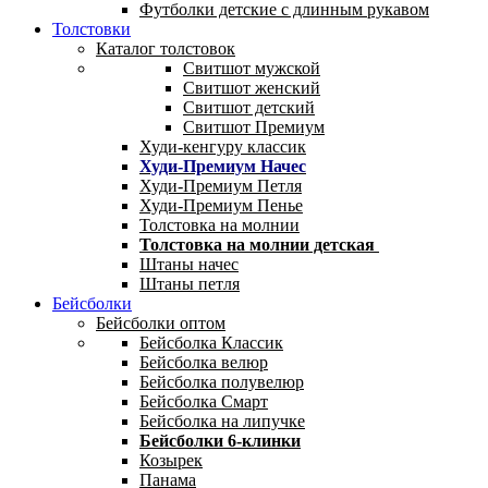
Футболки детские с длинным рукавом
Толстовки
Каталог толстовок
Свитшот мужской
Свитшот женский
Свитшот детский
Свитшот Премиум
Худи-кенгуру классик
Худи-Премиум Начес
Худи-Премиум Петля
Худи-Премиум Пенье
Толстовка на молнии
Толстовка на молнии детская
Штаны начес
Штаны петля
Бейсболки
Бейсболки оптом
Бейсболка Классик
Бейсболка велюр
Бейсболка полувелюр
Бейсболка Смарт
Бейсболка на липучке
Бейсболки 6-клинки
Козырек
Панама