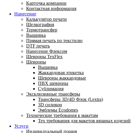
Карточка компании
Контактная информация
Нанесение
Калькулятор печати
Шелкография
Термотрансфер
Вышивка
Прямая печать по текстилю
DTF печать
Нанесение Флексом
Шевроны TexFlex
Шевроны
Вышивка
Жаккардовая этикетка
Шевроны жаккардовые
ПВХ шевроны
Сублимация
Эксклюзивные трансферы
Трансферы 3D/4D Флок (Lextra)
3D силикон
Эмблемы Ecodomes
Технические требования к макетам
Тех требования для макетов вязаных изделий
Услуги
Индивидуальный пошив