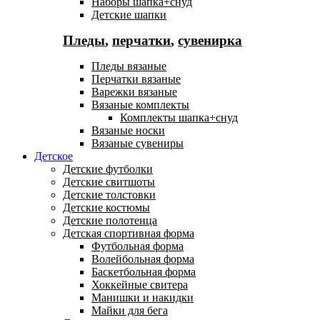
Наборы шапка+снуд
Детские шапки
Пледы
,
перчатки
,
сувенирка
Пледы вязаные
Перчатки вязаные
Варежки вязаные
Вязаные комплекты
Комплекты шапка+снуд
Вязаные носки
Вязаные сувениры
Детское
Детские футболки
Детские свитшоты
Детские толстовки
Детские костюмы
Детские полотенца
Детская спортивная форма
Футбольная форма
Волейбольная форма
Баскетбольная форма
Хоккейные свитера
Манишки и накидки
Майки для бега