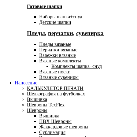
Готовые шапки
Наборы шапка+снуд
Детские шапки
Пледы
,
перчатки
,
сувенирка
Пледы вязаные
Перчатки вязаные
Варежки вязаные
Вязаные комплекты
Комплекты шапка+снуд
Вязаные носки
Вязаные сувениры
Нанесение
КАЛЬКУЛЯТОР ПЕЧАТИ
Шелкография на футболках
Вышивка
Шевроны TexFlex
Шевроны
Вышивка
ПВХ Шевроны
Жаккардовые шевроны
Сублимация