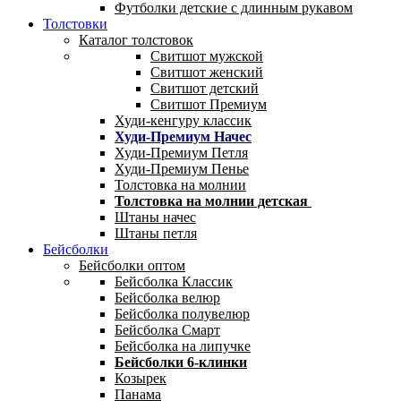
Футболки детские с длинным рукавом
Толстовки
Каталог толстовок
Свитшот мужской
Свитшот женский
Свитшот детский
Свитшот Премиум
Худи-кенгуру классик
Худи-Премиум Начес
Худи-Премиум Петля
Худи-Премиум Пенье
Толстовка на молнии
Толстовка на молнии детская
Штаны начес
Штаны петля
Бейсболки
Бейсболки оптом
Бейсболка Классик
Бейсболка велюр
Бейсболка полувелюр
Бейсболка Смарт
Бейсболка на липучке
Бейсболки 6-клинки
Козырек
Панама