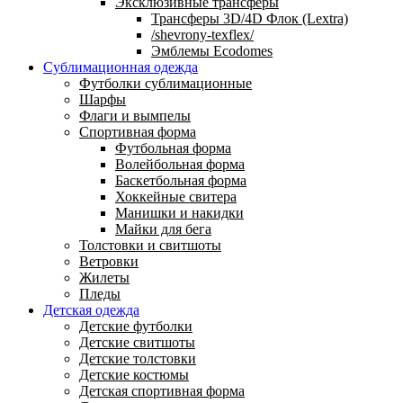
Эксклюзивные трансферы
Трансферы 3D/4D Флок (Lextra)
/shevrony-texflex/
Эмблемы Ecodomes
Сублимационная одежда
Футболки сублимационные
Шарфы
Флаги и вымпелы
Спортивная форма
Футбольная форма
Волейбольная форма
Баскетбольная форма
Хоккейные свитера
Манишки и накидки
Майки для бега
Толстовки и свитшоты
Ветровки
Жилеты
Пледы
Детская одежда
Детские футболки
Детские свитшоты
Детские толстовки
Детские костюмы
Детская спортивная форма