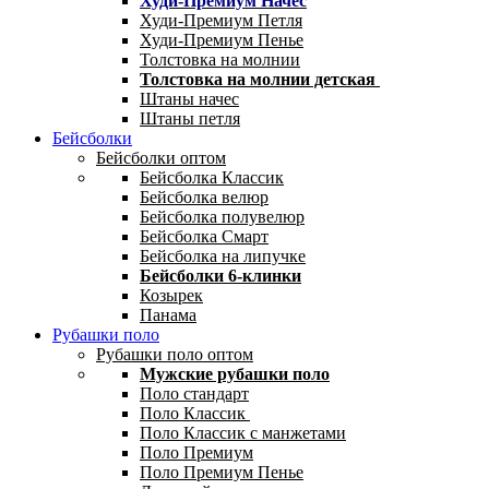
Худи-Премиум Начес
Худи-Премиум Петля
Худи-Премиум Пенье
Толстовка на молнии
Толстовка на молнии детская
Штаны начес
Штаны петля
Бейсболки
Бейсболки оптом
Бейсболка Классик
Бейсболка велюр
Бейсболка полувелюр
Бейсболка Смарт
Бейсболка на липучке
Бейсболки 6-клинки
Козырек
Панама
Рубашки поло
Рубашки поло оптом
Мужские рубашки поло
Поло стандарт
Поло Классик
Поло Классик с манжетами
Поло Премиум
Поло Премиум Пенье