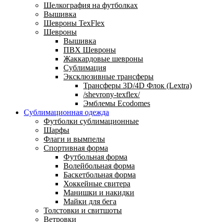
Шелкография на футболках
Вышивка
Шевроны TexFlex
Шевроны
Вышивка
ПВХ Шевроны
Жаккардовые шевроны
Сублимация
Эксклюзивные трансферы
Трансферы 3D/4D Флок (Lextra)
/shevrony-texflex/
Эмблемы Ecodomes
Сублимационная одежда
Футболки сублимационные
Шарфы
Флаги и вымпелы
Спортивная форма
Футбольная форма
Волейбольная форма
Баскетбольная форма
Хоккейные свитера
Манишки и накидки
Майки для бега
Толстовки и свитшоты
Ветровки