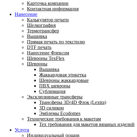
Карточка компании
Контактная информация
Нанесение
Калькулятор печати
Шелкография
Термотрансфер
Вышивка
Прямая печать по текстилю
DTF печать
Нанесение Флексом
Шевроны TexFlex
Шевроны
Вышивка
Жаккардовая этикетка
Шевроны жаккардовые
ПВХ шевроны
Сублимация
Эксклюзивные трансферы
Трансферы 3D/4D Флок (Lextra)
3D силикон
Эмблемы Ecodomes
Технические требования к макетам
Тех требования для макетов вязаных изделий
Услуги
Индивидуальный пошив