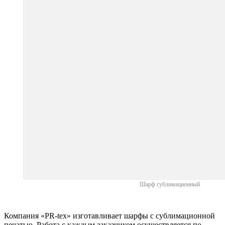
Шарф сублимационный
Компания «PR-tex» изготавливает шарфы с сублимационной
печатью. Работа с каждым заказчиком осуществляется по