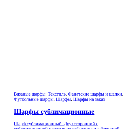
Вязаные шарфы
,
Текстиль
,
Фанатские шарфы и шапки
,
Футбольные шарфы
,
Шарфы
,
Шарфы на заказ
Шарфы сублимационные
Шарф сублимационный. Двухсторонний с
сублимационной печатью на габардине и с бахромой.