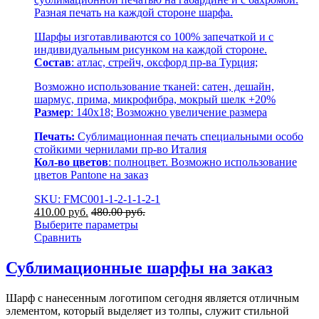
Разная печать на каждой стороне шарфа.
Шарфы изготавливаются со 100% запечаткой и с
индивидуальным рисунком на каждой стороне.
Состав
: атлас, стрейч, оксфорд пр-ва Турция;
Возможно использование тканей: сатен, дешайн,
шармус, прима, микрофибра, мокрый шелк +20%
Размер
: 140х18; Возможно увеличение размера
Печать:
Сублимационная печать специальными особо
стойкими чернилами пр-во Италия
Кол-во цветов
: полноцвет. Возможно использование
цветов Pantone на заказ
SKU: FMC001-1-2-1-1-2-1
410.00
р
уб.
480.00
р
уб.
Выберите параметры
Сравнить
Сублимационные шарфы на заказ
Шарф с нанесенным логотипом сегодня является отличным
элементом, который выделяет из толпы, служит стильной