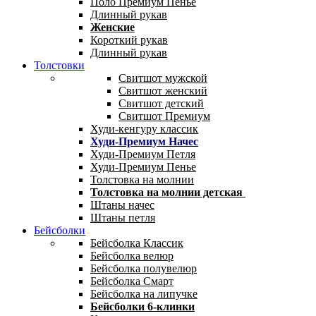
Поло Премиум Пенье
Длинный рукав
Женские
Короткий рукав
Длинный рукав
Толстовки
Свитшот мужской
Свитшот женский
Свитшот детский
Свитшот Премиум
Худи-кенгуру классик
Худи-Премиум Начес
Худи-Премиум Петля
Худи-Премиум Пенье
Толстовка на молнии
Толстовка на молнии детская
Штаны начес
Штаны петля
Бейсболки
Бейсболка Классик
Бейсболка велюр
Бейсболка полувелюр
Бейсболка Смарт
Бейсболка на липучке
Бейсболки 6-клинки