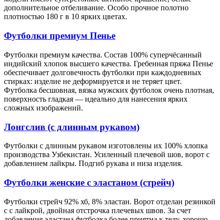
дополнительное отбеливание. Особо прочное полотно
плотностью 180 г в 10 ярких цветах.
Футболки премиум Пенье
Футболки премиум качества. Состав 100% суперчёсанный
индийский хлопок высшего качества. Гребенная пряжа Пенье
обеспечивает долговечность футболки при каждодневных
стирках: изделие не деформируется и не теряет цвет.
Футболка бесшовная, вязка мужских футболок очень плотная,
поверхность гладкая — идеально для нанесения ярких
сложных изображений.
Лонгслив (с длинным рукавом)
Футболки с длинным рукавом изготовлены их 100% хлопка
производства Узбекистан. Усиленный плечевой шов, ворот с
добавлением лайкры. Подгиб рукава и низа изделия.
Футболки женские с эластаном (стрейч)
Футболки стрейч 92% хб, 8% эластан. Ворот отделан резинкой
с с лайкрой, двойная отстрочка плечевых швов. За счет
добавления эластана футболка более приятна к телу, хорошо