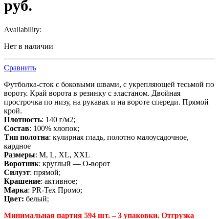
руб.
Availability:
Нет в наличии
Сравнить
Футболка-сток с боковыми швами, с укрепляющей тесьмой по
вороту. Край ворота в резинку с эластаном. Двойная
прострочка по низу, на рукавах и на вороте спереди. Прямой
крой.
Плотность
: 140 г/м2;
Состав
: 100% хлопок;
Тип полотна
: кулирная гладь, полотно малоусадочное,
кардное
Размеры
: M, L, XL, XXL
Воротник
: круглый — О-ворот
Силуэт
: прямой;
Крашение
: активное;
Марка
: PR-Tex Промо;
Цвет:
белый;
Минимальная партия 594 шт. – 3 упаковки. Отгрузка