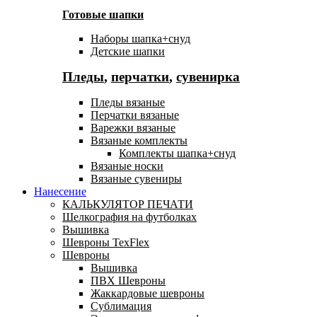
Готовые шапки
Наборы шапка+снуд
Детские шапки
Пледы
,
перчатки
,
сувенирка
Пледы вязаные
Перчатки вязаные
Варежки вязаные
Вязаные комплекты
Комплекты шапка+снуд
Вязаные носки
Вязаные сувениры
Нанесение
КАЛЬКУЛЯТОР ПЕЧАТИ
Шелкография на футболках
Вышивка
Шевроны TexFlex
Шевроны
Вышивка
ПВХ Шевроны
Жаккардовые шевроны
Сублимация