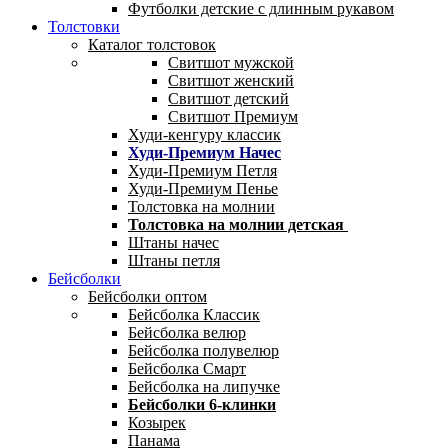
Футболки детские с длинным рукавом
Толстовки
Каталог толстовок
Свитшот мужской
Свитшот женский
Свитшот детский
Свитшот Премиум
Худи-кенгуру классик
Худи-Премиум Начес
Худи-Премиум Петля
Худи-Премиум Пенье
Толстовка на молнии
Толстовка на молнии детская
Штаны начес
Штаны петля
Бейсболки
Бейсболки оптом
Бейсболка Классик
Бейсболка велюр
Бейсболка полувелюр
Бейсболка Смарт
Бейсболка на липучке
Бейсболки 6-клинки
Козырек
Панама