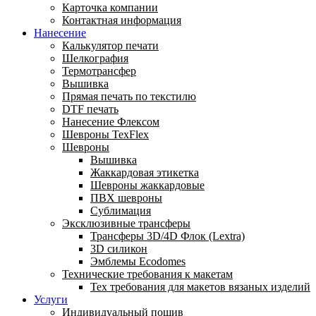
Карточка компании
Контактная информация
Нанесение
Калькулятор печати
Шелкография
Термотрансфер
Вышивка
Прямая печать по текстилю
DTF печать
Нанесение Флексом
Шевроны TexFlex
Шевроны
Вышивка
Жаккардовая этикетка
Шевроны жаккардовые
ПВХ шевроны
Сублимация
Эксклюзивные трансферы
Трансферы 3D/4D Флок (Lextra)
3D силикон
Эмблемы Ecodomes
Технические требования к макетам
Тех требования для макетов вязаных изделий
Услуги
Индивидуальный пошив