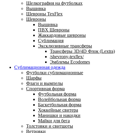
Шелкография на футболках
Вышивка
Шевроны TexFlex
Шевроны
Вышивка
ПВХ Шевроны
Жаккардовые шевроны
Сублимация
Эксклюзивные трансферы
Трансферы 3D/4D Флок (Lextra)
/shevrony-texflex/
Эмблемы Ecodomes
Сублимационная одежда
Футболки сублимационные
Шарфы
Флаги и вымпелы
Спортивная форма
Футбольная форма
Волейбольная форма
Баскетбольная форма
Хоккейные свитера
Манишки и накидки
Майки для бега
Толстовки и свитшоты
Ветровки