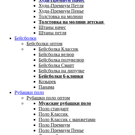
Худи-Премиум Начес
Худи-Премиум Петля
Худи-Премиум Пенье
Толстовка на молнии
Толстовка на молнии детская
Штаны начес
Штаны петля
Бейсболки
Бейсболки оптом
Бейсболка Классик
Бейсболка велюр
Бейсболка полувелюр
Бейсболка Смарт
Бейсболка на липучке
Бейсболки 6-клинки
Козырек
Панама
Рубашки поло
Рубашки поло оптом
Мужские рубашки поло
Поло стандарт
Поло Классик
Поло Классик с манжетами
Поло Премиум
Поло Премиум Пенье