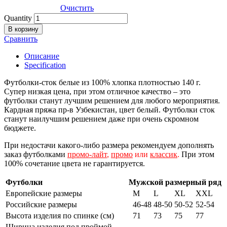
Очистить
Quantity
В корзину
Сравнить
Описание
Specification
Футболки-сток белые из 100% хлопка плотностью 140 г.
Супер низкая цена, при этом отличное качество – это
футболки станут лучшим решением для любого мероприятия.
Кардная пряжа пр-в Узбекистан, цвет белый. Футболки сток
станут наилучшим решением даже при очень скромном
бюджете.
При недостачи какого-либо размера рекомендуем дополнять
заказ футболками
промо-лайт
,
промо
или
классик
.
При этом
100% сочетание цвета не гарантируется.
Футболки
Мужской размерный ряд
Европейские размеры
M
L
XL
XXL
Российские размеры
46-48
48-50
50-52
52-54
Высота изделия по спинке (см)
71
73
75
77
Ширина изделия под проймой