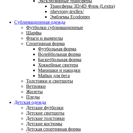
Эксклюзивные трансферы
Трансферы 3D/4D Флок (Lextra)
/shevrony-texflex/
Эмблемы Ecodomes
Сублимационная одежда
Футболки сублимационные
Шарфы
Флаги и вымпелы
Спортивная форма
Футбольная форма
Волейбольная форма
Баскетбольная форма
Хоккейные свитера
Манишки и накидки
Майки для бега
Толстовки и свитшоты
Ветровки
Жилеты
Пледы
Детская одежда
Детские футболки
Детские свитшоты
Детские толстовки
Детские костюмы
Детская спортивная форма