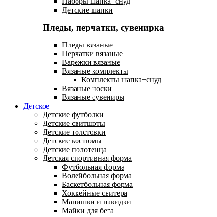
Наборы шапка+снуд
Детские шапки
Пледы
,
перчатки
,
сувенирка
Пледы вязаные
Перчатки вязаные
Варежки вязаные
Вязаные комплекты
Комплекты шапка+снуд
Вязаные носки
Вязаные сувениры
Детское
Детские футболки
Детские свитшоты
Детские толстовки
Детские костюмы
Детские полотенца
Детская спортивная форма
Футбольная форма
Волейбольная форма
Баскетбольная форма
Хоккейные свитера
Манишки и накидки
Майки для бега