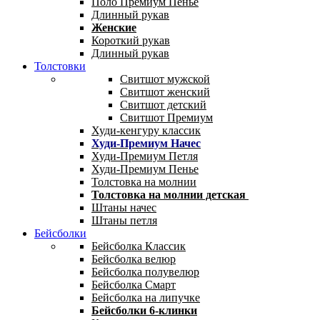
Поло Премиум Пенье
Длинный рукав
Женские
Короткий рукав
Длинный рукав
Толстовки
Свитшот мужской
Свитшот женский
Свитшот детский
Свитшот Премиум
Худи-кенгуру классик
Худи-Премиум Начес
Худи-Премиум Петля
Худи-Премиум Пенье
Толстовка на молнии
Толстовка на молнии детская
Штаны начес
Штаны петля
Бейсболки
Бейсболка Классик
Бейсболка велюр
Бейсболка полувелюр
Бейсболка Смарт
Бейсболка на липучке
Бейсболки 6-клинки