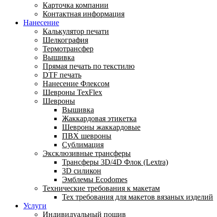
Карточка компании
Контактная информация
Нанесение
Калькулятор печати
Шелкография
Термотрансфер
Вышивка
Прямая печать по текстилю
DTF печать
Нанесение Флексом
Шевроны TexFlex
Шевроны
Вышивка
Жаккардовая этикетка
Шевроны жаккардовые
ПВХ шевроны
Сублимация
Эксклюзивные трансферы
Трансферы 3D/4D Флок (Lextra)
3D силикон
Эмблемы Ecodomes
Технические требования к макетам
Тех требования для макетов вязаных изделий
Услуги
Индивидуальный пошив