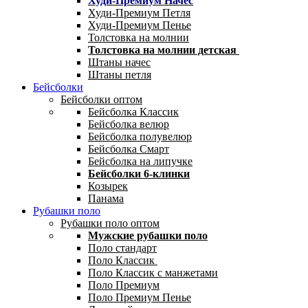
Худи-Премиум Начес
Худи-Премиум Петля
Худи-Премиум Пенье
Толстовка на молнии
Толстовка на молнии детская
Штаны начес
Штаны петля
Бейсболки
Бейсболки оптом
Бейсболка Классик
Бейсболка велюр
Бейсболка полувелюр
Бейсболка Смарт
Бейсболка на липучке
Бейсболки 6-клинки
Козырек
Панама
Рубашки поло
Рубашки поло оптом
Мужские рубашки поло
Поло стандарт
Поло Классик
Поло Классик с манжетами
Поло Премиум
Поло Премиум Пенье