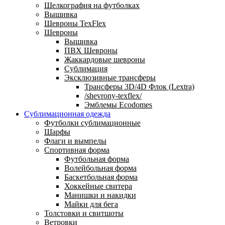
Шелкография на футболках
Вышивка
Шевроны TexFlex
Шевроны
Вышивка
ПВХ Шевроны
Жаккардовые шевроны
Сублимация
Эксклюзивные трансферы
Трансферы 3D/4D Флок (Lextra)
/shevrony-texflex/
Эмблемы Ecodomes
Сублимационная одежда
Футболки сублимационные
Шарфы
Флаги и вымпелы
Спортивная форма
Футбольная форма
Волейбольная форма
Баскетбольная форма
Хоккейные свитера
Манишки и накидки
Майки для бега
Толстовки и свитшоты
Ветровки