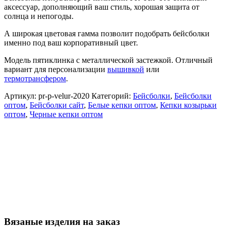
аксессуар, дополняющий ваш стиль, хорошая защита от
солнца и непогоды.
А широкая цветовая гамма позволит подобрать бейсболки
именно под ваш корпоративный цвет.
Модель пятиклинка с металлической застежкой. Отличный
вариант для персонализации
вышивкой
или
термотрансфером
.
Артикул:
pr-p-velur-2020
Категорий:
Бейсболки
,
Бейсболки
оптом
,
Бейсболки сайт
,
Белые кепки оптом
,
Кепки козырьки
оптом
,
Черные кепки оптом
Вязаные изделия на заказ