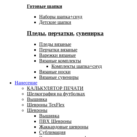
Готовые шапки
Наборы шапка+снуд
Детские шапки
Пледы
,
перчатки
,
сувенирка
Пледы вязаные
Перчатки вязаные
Варежки вязаные
Вязаные комплекты
Комплекты шапка+снуд
Вязаные носки
Вязаные сувениры
Нанесение
КАЛЬКУЛЯТОР ПЕЧАТИ
Шелкография на футболках
Вышивка
Шевроны TexFlex
Шевроны
Вышивка
ПВХ Шевроны
Жаккардовые шевроны
Сублимация