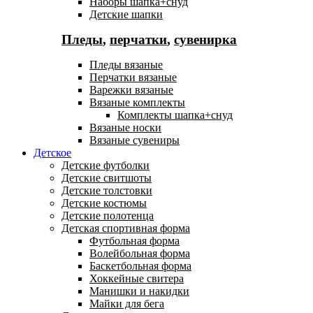
Наборы шапка+снуд
Детские шапки
Пледы
,
перчатки
,
сувенирка
Пледы вязаные
Перчатки вязаные
Варежки вязаные
Вязаные комплекты
Комплекты шапка+снуд
Вязаные носки
Вязаные сувениры
Детское
Детские футболки
Детские свитшоты
Детские толстовки
Детские костюмы
Детские полотенца
Детская спортивная форма
Футбольная форма
Волейбольная форма
Баскетбольная форма
Хоккейные свитера
Манишки и накидки
Майки для бега