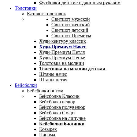
Футболки детские с длинным рукавом
Толстовки
Каталог толстовок
Свитшот мужской
Свитшот женский
Свитшот детский
Свитшот Премиум
Худи-кенгуру классик
Худи-Премиум Начес
Худи-Премиум Петля
Худи-Премиум Пенье
Толстовка на молнии
Толстовка на молнии детская
Штаны начес
Штаны петля
Бейсболки
Бейсболки оптом
Бейсболка Классик
Бейсболка велюр
Бейсболка полувелюр
Бейсболка Смарт
Бейсболка на липучке
Бейсболки 6-клинки
Козырек
Панама