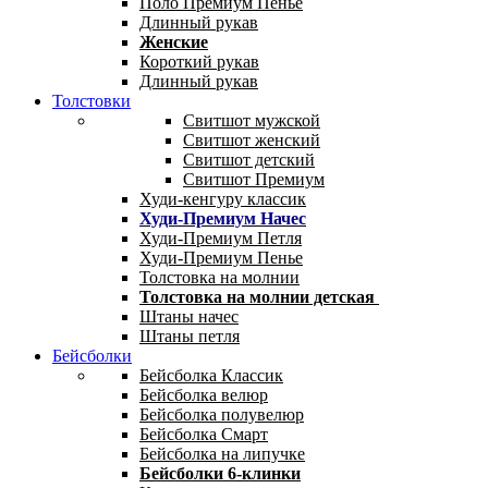
Поло Премиум Пенье
Длинный рукав
Женские
Короткий рукав
Длинный рукав
Толстовки
Свитшот мужской
Свитшот женский
Свитшот детский
Свитшот Премиум
Худи-кенгуру классик
Худи-Премиум Начес
Худи-Премиум Петля
Худи-Премиум Пенье
Толстовка на молнии
Толстовка на молнии детская
Штаны начес
Штаны петля
Бейсболки
Бейсболка Классик
Бейсболка велюр
Бейсболка полувелюр
Бейсболка Смарт
Бейсболка на липучке
Бейсболки 6-клинки