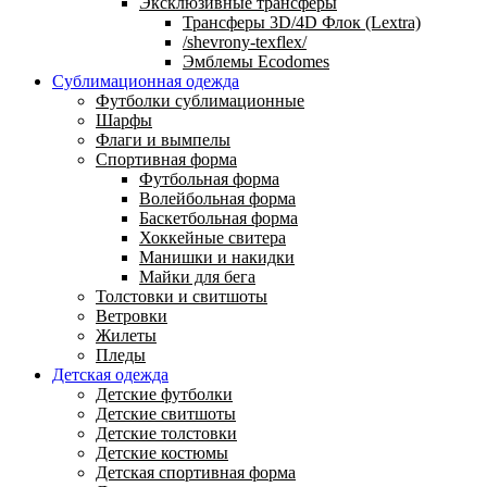
Эксклюзивные трансферы
Трансферы 3D/4D Флок (Lextra)
/shevrony-texflex/
Эмблемы Ecodomes
Сублимационная одежда
Футболки сублимационные
Шарфы
Флаги и вымпелы
Спортивная форма
Футбольная форма
Волейбольная форма
Баскетбольная форма
Хоккейные свитера
Манишки и накидки
Майки для бега
Толстовки и свитшоты
Ветровки
Жилеты
Пледы
Детская одежда
Детские футболки
Детские свитшоты
Детские толстовки
Детские костюмы
Детская спортивная форма