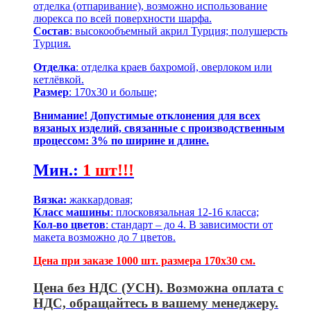
отделка (отпаривание), возможно использование
люрекса по всей поверхности шарфа.
Состав
: высокообъемный акрил Турция; полушерсть
Турция.
Отделка
: отделка краев бахромой, оверлоком или
кетлёвкой.
Размер
: 170х30 и больше;
Внимание! Допустимые отклонения для всех
вязаных изделий, связанные с производственным
процессом: 3% по ширине и длине.
Мин.
:
1 шт!!!
Вязка:
жаккардовая;
Класс машины
: плосковязальная 12-16 класса;
Кол-во цветов
: стандарт – до 4. В зависимости от
макета возможно до 7 цветов.
Цена при заказе 1000 шт. размера 170х30 см.
Цена без НДС (УСН). Возможна оплата с
НДС, обращайтесь в вашему менеджеру.