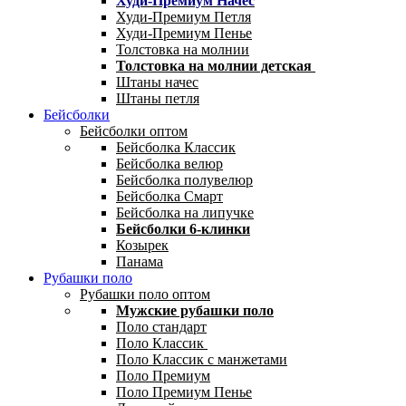
Худи-Премиум Начес
Худи-Премиум Петля
Худи-Премиум Пенье
Толстовка на молнии
Толстовка на молнии детская
Штаны начес
Штаны петля
Бейсболки
Бейсболки оптом
Бейсболка Классик
Бейсболка велюр
Бейсболка полувелюр
Бейсболка Смарт
Бейсболка на липучке
Бейсболки 6-клинки
Козырек
Панама
Рубашки поло
Рубашки поло оптом
Мужские рубашки поло
Поло стандарт
Поло Классик
Поло Классик с манжетами
Поло Премиум
Поло Премиум Пенье