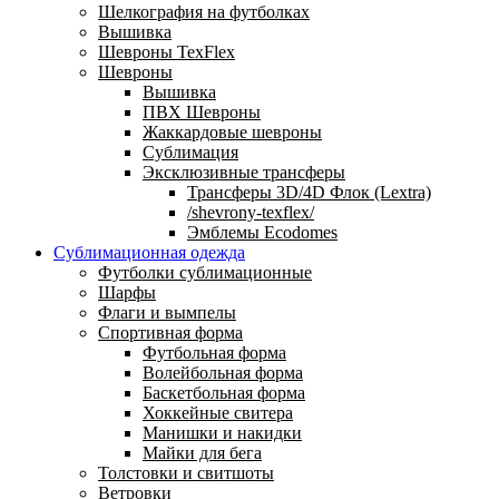
Шелкография на футболках
Вышивка
Шевроны TexFlex
Шевроны
Вышивка
ПВХ Шевроны
Жаккардовые шевроны
Сублимация
Эксклюзивные трансферы
Трансферы 3D/4D Флок (Lextra)
/shevrony-texflex/
Эмблемы Ecodomes
Сублимационная одежда
Футболки сублимационные
Шарфы
Флаги и вымпелы
Спортивная форма
Футбольная форма
Волейбольная форма
Баскетбольная форма
Хоккейные свитера
Манишки и накидки
Майки для бега
Толстовки и свитшоты
Ветровки