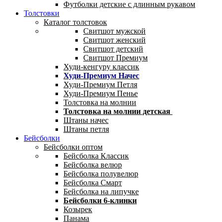
Футболки детские с длинным рукавом
Толстовки
Каталог толстовок
Свитшот мужской
Свитшот женский
Свитшот детский
Свитшот Премиум
Худи-кенгуру классик
Худи-Премиум Начес
Худи-Премиум Петля
Худи-Премиум Пенье
Толстовка на молнии
Толстовка на молнии детская
Штаны начес
Штаны петля
Бейсболки
Бейсболки оптом
Бейсболка Классик
Бейсболка велюр
Бейсболка полувелюр
Бейсболка Смарт
Бейсболка на липучке
Бейсболки 6-клинки
Козырек
Панама