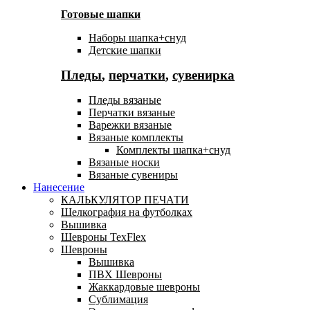
Готовые шапки
Наборы шапка+снуд
Детские шапки
Пледы
,
перчатки
,
сувенирка
Пледы вязаные
Перчатки вязаные
Варежки вязаные
Вязаные комплекты
Комплекты шапка+снуд
Вязаные носки
Вязаные сувениры
Нанесение
КАЛЬКУЛЯТОР ПЕЧАТИ
Шелкография на футболках
Вышивка
Шевроны TexFlex
Шевроны
Вышивка
ПВХ Шевроны
Жаккардовые шевроны
Сублимация