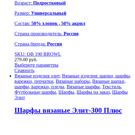
Возраст:
Подростковый
Размер:
Универсальный
Состав:
50% хлопок , 50% акрил
Страна производитель:
Россия
Страна бренда:
Россия
SKU: ОВ 190 BROWL
279.00
р
уб.
Выберите параметры
Сравнить
Вязаные изделия элит
,
Вязаные изделия: шапки, шарфы,
варежки, перчатки
,
Вязаные наборы
,
Вязаные шапки,
шарфы, варежки, пледы
,
Вязаные шарфы
,
Текстиль
,
Футбольные шарфы
,
Шарфы
,
Шарфы на заказ
,
Шарфы
Элит
Шарфы вязаные Элит-300 Плюс