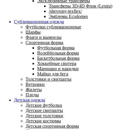
Эксклюзивные трансферы
Трансферы 3D/4D Флок (Lextra)
/shevrony-texflex/
Эмблемы Ecodomes
Сублимационная одежда
Футболки сублимационные
Шарфы
Флаги и вымпелы
Спортивная форма
Футбольная форма
Волейбольная форма
Баскетбольная форма
Хоккейные свитера
Манишки и накидки
Майки для бега
Толстовки и свитшоты
Ветровки
Жилеты
Пледы
Детская одежда
Детские футболки
Детские свитшоты
Детские толстовки
Детские костюмы
Детская спортивная форма