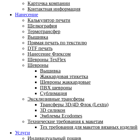
Карточка компании
Контактная информация
Нанесение
Калькулятор печати
Шелкография
Термотрансфер
Вышивка
Прямая печать по текстилю
DTF печать
Нанесение Флексом
Шевроны TexFlex
Шевроны
Вышивка
Жаккардовая этикетка
Шевроны жаккардовые
ПВХ шевроны
Сублимация
Эксклюзивные трансферы
Трансферы 3D/4D Флок (Lextra)
3D силикон
Эмблемы Ecodomes
Технические требования к макетам
Тех требования для макетов вязаных изделий
Услуги
Индивидуальный пошив