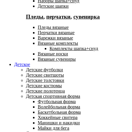
Наборы шапка+снуд
Детские шапки
Пледы
,
перчатки
,
сувенирка
Пледы вязаные
Перчатки вязаные
Варежки вязаные
Вязаные комплекты
Комплекты шапка+снуд
Вязаные носки
Вязаные сувениры
Детское
Детские футболки
Детские свитшоты
Детские толстовки
Детские костюмы
Детские полотенца
Детская спортивная форма
Футбольная форма
Волейбольная форма
Баскетбольная форма
Хоккейные свитера
Манишки и накидки
Майки для бега