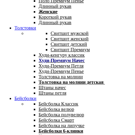
Поло Премиум Пенье
Длинный рукав
Женские
Короткий рукав
Длинный рукав
Толстовки
Свитшот мужской
Свитшот женский
Свитшот детский
Свитшот Премиум
Худи-кенгуру классик
Худи-Премиум Начес
Худи-Премиум Петля
Худи-Премиум Пенье
Толстовка на молнии
Толстовка на молнии детская
Штаны начес
Штаны петля
Бейсболки
Бейсболка Классик
Бейсболка велюр
Бейсболка полувелюр
Бейсболка Смарт
Бейсболка на липучке
Бейсболки 6-клинки