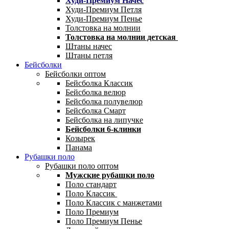
Худи-Премиум Начес
Худи-Премиум Петля
Худи-Премиум Пенье
Толстовка на молнии
Толстовка на молнии детская
Штаны начес
Штаны петля
Бейсболки
Бейсболки оптом
Бейсболка Классик
Бейсболка велюр
Бейсболка полувелюр
Бейсболка Смарт
Бейсболка на липучке
Бейсболки 6-клинки
Козырек
Панама
Рубашки поло
Рубашки поло оптом
Мужские рубашки поло
Поло стандарт
Поло Классик
Поло Классик с манжетами
Поло Премиум
Поло Премиум Пенье