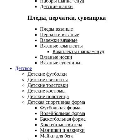
Наборы шапка+снуд
Детские шапки
Пледы
,
перчатки
,
сувенирка
Пледы вязаные
Перчатки вязаные
Варежки вязаные
Вязаные комплекты
Комплекты шапка+снуд
Вязаные носки
Вязаные сувениры
Детское
Детские футболки
Детские свитшоты
Детские толстовки
Детские костюмы
Детские полотенца
Детская спортивная форма
Футбольная форма
Волейбольная форма
Баскетбольная форма
Хоккейные свитера
Манишки и накидки
Майки для бега