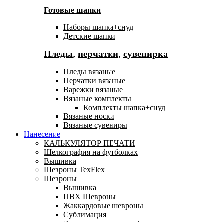
Готовые шапки
Наборы шапка+снуд
Детские шапки
Пледы
,
перчатки
,
сувенирка
Пледы вязаные
Перчатки вязаные
Варежки вязаные
Вязаные комплекты
Комплекты шапка+снуд
Вязаные носки
Вязаные сувениры
Нанесение
КАЛЬКУЛЯТОР ПЕЧАТИ
Шелкография на футболках
Вышивка
Шевроны TexFlex
Шевроны
Вышивка
ПВХ Шевроны
Жаккардовые шевроны
Сублимация