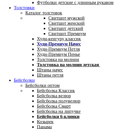
Футболки детские с длинным рукавом
Толстовки
Каталог толстовок
Свитшот мужской
Свитшот женский
Свитшот детский
Свитшот Премиум
Худи-кенгуру классик
Худи-Премиум Начес
Худи-Премиум Петля
Худи-Премиум Пенье
Толстовка на молнии
Толстовка на молнии детская
Штаны начес
Штаны петля
Бейсболки
Бейсболки оптом
Бейсболка Классик
Бейсболка велюр
Бейсболка полувелюр
Бейсболка Смарт
Бейсболка на липучке
Бейсболки 6-клинки
Козырек
Панама