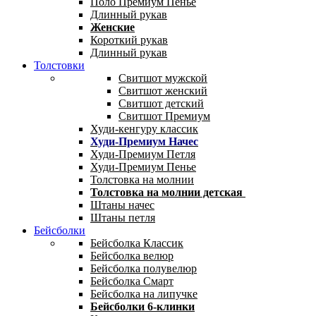
Поло Премиум Пенье
Длинный рукав
Женские
Короткий рукав
Длинный рукав
Толстовки
Свитшот мужской
Свитшот женский
Свитшот детский
Свитшот Премиум
Худи-кенгуру классик
Худи-Премиум Начес
Худи-Премиум Петля
Худи-Премиум Пенье
Толстовка на молнии
Толстовка на молнии детская
Штаны начес
Штаны петля
Бейсболки
Бейсболка Классик
Бейсболка велюр
Бейсболка полувелюр
Бейсболка Смарт
Бейсболка на липучке
Бейсболки 6-клинки