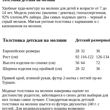
Удобные худи-кенгуру на молнии для детей в возрасте от 7 до
14 лет. Модель унисекс (мальчик / девочка), гипоаллергенная,
92% хлопок,8% лайкра. Два самых ходовых цвета – черный и
серый меланж. Мягкая уютная толстовка с карманами и с
капюшоном на молнии.
Толстовка детская на молнии
Детский размерны
Европейские размеры
28
32
36
Рост (см)
92
116-122
126-134
Высота изделия по спинке (см)
56
64
72
Ширина изделия под проймой (см)
28
32
36
Прямой крой, втачной рукав, футер 2-нитка с петлей пр-во
Турции.
Модные толстовки на молнии наверняка оценят по
достоинству родители, заботящиеся о своих детях выбирая для
них только самое лучшее. Стандартная модель детской
толстовки на молнии шьется из футера двухнитки 240 г. с
петлей. Для индивидуального пошива возможно