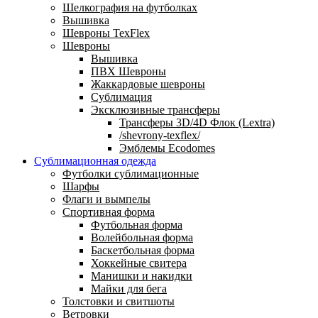
Шелкография на футболках
Вышивка
Шевроны TexFlex
Шевроны
Вышивка
ПВХ Шевроны
Жаккардовые шевроны
Сублимация
Эксклюзивные трансферы
Трансферы 3D/4D Флок (Lextra)
/shevrony-texflex/
Эмблемы Ecodomes
Сублимационная одежда
Футболки сублимационные
Шарфы
Флаги и вымпелы
Спортивная форма
Футбольная форма
Волейбольная форма
Баскетбольная форма
Хоккейные свитера
Манишки и накидки
Майки для бега
Толстовки и свитшоты
Ветровки