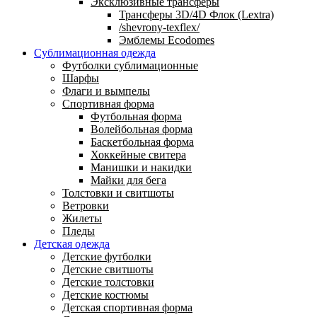
Эксклюзивные трансферы
Трансферы 3D/4D Флок (Lextra)
/shevrony-texflex/
Эмблемы Ecodomes
Сублимационная одежда
Футболки сублимационные
Шарфы
Флаги и вымпелы
Спортивная форма
Футбольная форма
Волейбольная форма
Баскетбольная форма
Хоккейные свитера
Манишки и накидки
Майки для бега
Толстовки и свитшоты
Ветровки
Жилеты
Пледы
Детская одежда
Детские футболки
Детские свитшоты
Детские толстовки
Детские костюмы
Детская спортивная форма