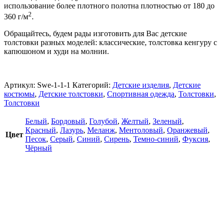
использование более плотного полотна плотностью от 180 до
2
360 г/м
.
Обращайтесь, будем рады изготовить для Вас детские
толстовки разных моделей: классические, толстовка кенгуру с
капюшоном и худи на молнии.
Артикул:
Swe-1-1-1
Категорий:
Детские изделия
,
Детские
костюмы
,
Детские толстовки
,
Спортивная одежда
,
Толстовки
,
Толстовки
Белый
,
Бордовый
,
Голубой
,
Желтый
,
Зеленый
,
Красный
,
Лазурь
,
Меланж
,
Ментоловый
,
Оранжевый
,
Цвет
Песок
,
Серый
,
Синий
,
Сирень
,
Темно-синий
,
Фуксия
,
Чёрный