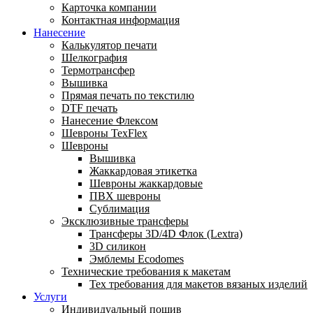
Карточка компании
Контактная информация
Нанесение
Калькулятор печати
Шелкография
Термотрансфер
Вышивка
Прямая печать по текстилю
DTF печать
Нанесение Флексом
Шевроны TexFlex
Шевроны
Вышивка
Жаккардовая этикетка
Шевроны жаккардовые
ПВХ шевроны
Сублимация
Эксклюзивные трансферы
Трансферы 3D/4D Флок (Lextra)
3D силикон
Эмблемы Ecodomes
Технические требования к макетам
Тех требования для макетов вязаных изделий
Услуги
Индивидуальный пошив