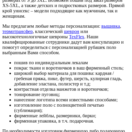
размерах от S до 3XL. Возможен пошив под заказ размеров
XS-5XL, а также детских и подростковых размеров. Прямой
крой унисекс – модели подходящие как мужчинам, так и
женщинам.
Мы предлагаем любые методы персонализации:
вышивка
,
термотрансфер
, классический
шеврон
или
высокотехнологичные шевроны
TexFlex
. Наши
квалифицированные сотрудники дадут вам консультацию и
помогут определиться с персонализацией рубашек поло
выбранным Вами способом.
пошив по индивидуальным лекалам
покрас ткани и воротничков в ваш фирменный стиль;
широкий выбор материала для пошива: кардная /
гребеная пряжа, пике, футер, шерсть, кулирная гладь,
добавление эластана, полиэстер и т.д;
контрастная отделка манжетов и воротничков;
тонирование пуговиц;
нанесение логотипа всеми известными способами;
изготовление поло с полноцветной печатью
(сублимация);
фирменные лейблы, размерники, бирки;
фирменная упаковка, в т.ч. подарочная.
По необходимости изготовим фирменную либо подарочную