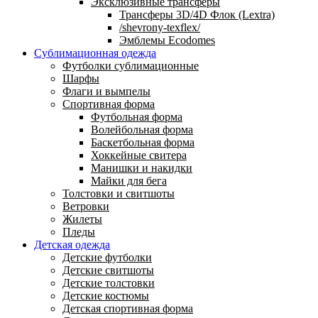
Эксклюзивные трансферы
Трансферы 3D/4D Флок (Lextra)
/shevrony-texflex/
Эмблемы Ecodomes
Сублимационная одежда
Футболки сублимационные
Шарфы
Флаги и вымпелы
Спортивная форма
Футбольная форма
Волейбольная форма
Баскетбольная форма
Хоккейные свитера
Манишки и накидки
Майки для бега
Толстовки и свитшоты
Ветровки
Жилеты
Пледы
Детская одежда
Детские футболки
Детские свитшоты
Детские толстовки
Детские костюмы
Детская спортивная форма