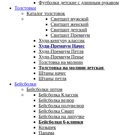
Футболки детские с длинным рукавом
Толстовки
Каталог толстовок
Свитшот мужской
Свитшот женский
Свитшот детский
Свитшот Премиум
Худи-кенгуру классик
Худи-Премиум Начес
Худи-Премиум Петля
Худи-Премиум Пенье
Толстовка на молнии
Толстовка на молнии детская
Штаны начес
Штаны петля
Бейсболки
Бейсболки оптом
Бейсболка Классик
Бейсболка велюр
Бейсболка полувелюр
Бейсболка Смарт
Бейсболка на липучке
Бейсболки 6-клинки
Козырек
Панама