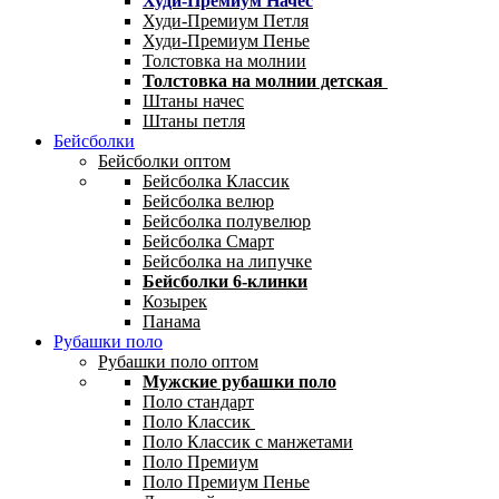
Худи-Премиум Начес
Худи-Премиум Петля
Худи-Премиум Пенье
Толстовка на молнии
Толстовка на молнии детская
Штаны начес
Штаны петля
Бейсболки
Бейсболки оптом
Бейсболка Классик
Бейсболка велюр
Бейсболка полувелюр
Бейсболка Смарт
Бейсболка на липучке
Бейсболки 6-клинки
Козырек
Панама
Рубашки поло
Рубашки поло оптом
Мужские рубашки поло
Поло стандарт
Поло Классик
Поло Классик с манжетами
Поло Премиум
Поло Премиум Пенье