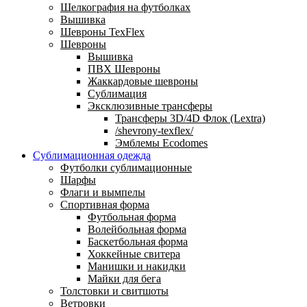
Шелкография на футболках
Вышивка
Шевроны TexFlex
Шевроны
Вышивка
ПВХ Шевроны
Жаккардовые шевроны
Сублимация
Эксклюзивные трансферы
Трансферы 3D/4D Флок (Lextra)
/shevrony-texflex/
Эмблемы Ecodomes
Сублимационная одежда
Футболки сублимационные
Шарфы
Флаги и вымпелы
Спортивная форма
Футбольная форма
Волейбольная форма
Баскетбольная форма
Хоккейные свитера
Манишки и накидки
Майки для бега
Толстовки и свитшоты
Ветровки