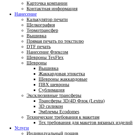
Карточка компании
Контактная информация
Нанесение
Калькулятор печати
Шелкография
Термотрансфер
Вышивка
Прямая печать по текстилю
DTF печать
Нанесение Флексом
Шевроны TexFlex
Шевроны
Вышивка
Жаккардовая этикетка
Шевроны жаккардовые
ПВХ шевроны
Сублимация
Эксклюзивные трансферы
Трансферы 3D/4D Флок (Lextra)
3D силикон
Эмблемы Ecodomes
Технические требования к макетам
Тех требования для макетов вязаных изделий
Услуги
Индивидуальный пошив