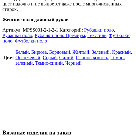
цвет надолго и не выцветет даже после многочисленных
стирок.
Женские поло длинный рукав
Артикул:
MPSS001-2-1-2-1
Категорий:
Рубашки поло
,
Рубашки поло
,
Рубашки поло Премиум
,
Текстиль
,
Футболки
поло
,
Футболки поло
Белый
,
Бирюза
,
Бордовый
,
Желтый
,
Зеленый
,
Красный
,
Цвет
Оранжевый
,
Серый
,
Синий
,
Слоновая кость
,
Темно-
зеленый
,
Темно-синий
,
Чёрный
Вязаные изделия на заказ