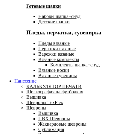
Готовые шапки
Наборы шапка+снуд
Детские шапки
Пледы
,
перчатки
,
сувенирка
Пледы вязаные
Перчатки вязаные
Варежки вязаные
Вязаные комплекты
Комплекты шапка+снуд
Вязаные носки
Вязаные сувениры
Нанесение
КАЛЬКУЛЯТОР ПЕЧАТИ
Шелкография на футболках
Вышивка
Шевроны TexFlex
Шевроны
Вышивка
ПВХ Шевроны
Жаккардовые шевроны
Сублимация