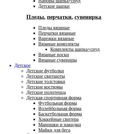
Наборы шапка+снуд
Детские шапки
Пледы
,
перчатки
,
сувенирка
Пледы вязаные
Перчатки вязаные
Варежки вязаные
Вязаные комплекты
Комплекты шапка+снуд
Вязаные носки
Вязаные сувениры
Детское
Детские футболки
Детские свитшоты
Детские толстовки
Детские костюмы
Детские полотенца
Детская спортивная форма
Футбольная форма
Волейбольная форма
Баскетбольная форма
Хоккейные свитера
Манишки и накидки
Майки для бега