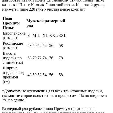
для соответствия вашему фирменному стилю. Ткань “пике”
качества “Пенье Компакт” плотной вязки. Короткий рукав,
манжеты, пике 220 г/м2 качества пенье компакт
Поло
Мужской размерный
Премиум
ряд
Пенье
Европейские
S
M
L
XL
XXL
3XL
размеры
Российские
48
50
52
54
56
58
размеры
Высота
изделия по
68
70
72
74
76
78
спинке (см)
Ширина
изделия под
48
50
52
54
56
58
проймой
(см)
*Допустимые отклонения для всех трикотажных изделий,
связанные с производственным процессом: 5% по ширине и
7% по длине.
Размерный ряд рубашек поло Премиум представлен в