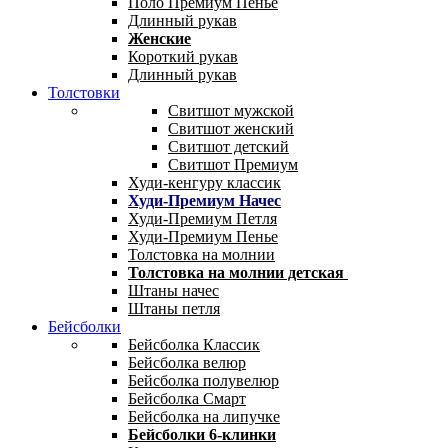
Поло Премиум Пенье
Длинный рукав
Женские
Короткий рукав
Длинный рукав
Толстовки
Свитшот мужской
Свитшот женский
Свитшот детский
Свитшот Премиум
Худи-кенгуру классик
Худи-Премиум Начес
Худи-Премиум Петля
Худи-Премиум Пенье
Толстовка на молнии
Толстовка на молнии детская
Штаны начес
Штаны петля
Бейсболки
Бейсболка Классик
Бейсболка велюр
Бейсболка полувелюр
Бейсболка Смарт
Бейсболка на липучке
Бейсболки 6-клинки