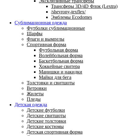
Эксклюзивные трансферы
Трансферы 3D/4D Флок (Lextra)
/shevrony-texflex/
Эмблемы Ecodomes
Сублимационная одежда
Футболки сублимационные
Шарфы
Флаги и вымпелы
Спортивная форма
Футбольная форма
Волейбольная форма
Баскетбольная форма
Хоккейные свитера
Манишки и накидки
Майки для бега
Толстовки и свитшоты
Ветровки
Жилеты
Пледы
Детская одежда
Детские футболки
Детские свитшоты
Детские толстовки
Детские костюмы
Детская спортивная форма