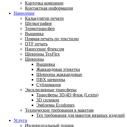
Карточка компании
Контактная информация
Нанесение
Калькулятор печати
Шелкография
Термотрансфер
Вышивка
Прямая печать по текстилю
DTF печать
Нанесение Флексом
Шевроны TexFlex
Шевроны
Вышивка
Жаккардовая этикетка
Шевроны жаккардовые
ПВХ шевроны
Сублимация
Эксклюзивные трансферы
Трансферы 3D/4D Флок (Lextra)
3D силикон
Эмблемы Ecodomes
Технические требования к макетам
Тех требования для макетов вязаных изделий
Услуги
Индивидуальный пошив