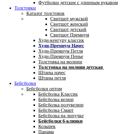
Футболки детские с длинным рукавом
Толстовки
Каталог толстовок
Свитшот мужской
Свитшот женский
Свитшот детский
Свитшот Премиум
Худи-кенгуру классик
Худи-Премиум Начес
Худи-Премиум Петля
Худи-Премиум Пенье
Толстовка на молнии
Толстовка на молнии детская
Штаны начес
Штаны петля
Бейсболки
Бейсболки оптом
Бейсболка Классик
Бейсболка велюр
Бейсболка полувелюр
Бейсболка Смарт
Бейсболка на липучке
Бейсболки 6-клинки
Козырек
Панама