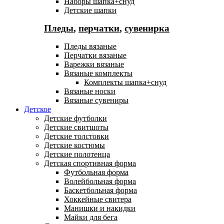
Наборы шапка+снуд
Детские шапки
Пледы
,
перчатки
,
сувенирка
Пледы вязаные
Перчатки вязаные
Варежки вязаные
Вязаные комплекты
Комплекты шапка+снуд
Вязаные носки
Вязаные сувениры
Детское
Детские футболки
Детские свитшоты
Детские толстовки
Детские костюмы
Детские полотенца
Детская спортивная форма
Футбольная форма
Волейбольная форма
Баскетбольная форма
Хоккейные свитера
Манишки и накидки
Майки для бега