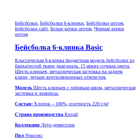
Бейсболки
,
Бейсболки 6-клинки
,
Бейсболки оптом
,
Бейсболки сайт
,
Белые кепки оптом
,
Черные кепки
оптом
Бейсболка 6-клинка Basic
Классическая 6-клинка бюджетная модель бейсболки из
бархатистой ткани диагональ. 15 ярких сочных цвета.
Шесть клиньев, металлическая застежка на заднем
клине, четыре вентиляционных отверстия.
Модель
Шесть клиньев с лобовым швом, металлическая
застежка и люверсы.
Состав:
Хлопок – 100%, плотность 220 г/м²
Страна производства
Китай
Коллекция
Лето-демисезон
Пол
Унисекс