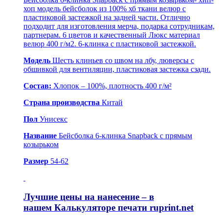
хоп модель бейсболок из 100% хб ткани велюр с
пластиковой застежкой на задней части. Отлично
подходит для изготовления мерча, подарка сотрудникам,
партнерам. 6 цветов и качественный Люкс материал
велюр 400 г/м2. 6-клинка с пластиковой застежкой.
Модель
Шесть клиньев со швом на лбу, люверсы с
обшивкой для вентиляции, пластиковая застежка сзади.
Состав:
Хлопок – 100%, плотность 400 г/м²
Страна производства
Китай
Пол
Унисекс
Название
Бейсболка 6-клинка Snapback с прямым
козырьком
Размер
54-62
Лучшие цены на нанесение – в
нашем
Калькуляторе печати ruprint.net