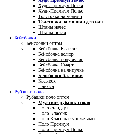
Худи-Премиум Начес
Худи-Премиум Петля
Худи-Премиум Пенье
Толстовка на молнии
Толстовка на молнии детская
Штаны начес
Штаны петля
Бейсболки
Бейсболки оптом
Бейсболка Классик
Бейсболка велюр
Бейсболка полувелюр
Бейсболка Смарт
Бейсболка на липучке
Бейсболки 6-клинки
Козырек
Панама
Рубашки поло
Рубашки поло оптом
Мужские рубашки поло
Поло стандарт
Поло Классик
Поло Классик с манжетами
Поло Премиум
Поло Премиум Пенье