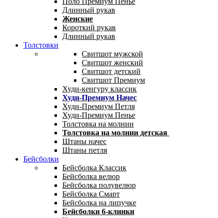
Поло Премиум Пенье
Длинный рукав
Женские
Короткий рукав
Длинный рукав
Толстовки
Свитшот мужской
Свитшот женский
Свитшот детский
Свитшот Премиум
Худи-кенгуру классик
Худи-Премиум Начес
Худи-Премиум Петля
Худи-Премиум Пенье
Толстовка на молнии
Толстовка на молнии детская
Штаны начес
Штаны петля
Бейсболки
Бейсболка Классик
Бейсболка велюр
Бейсболка полувелюр
Бейсболка Смарт
Бейсболка на липучке
Бейсболки 6-клинки