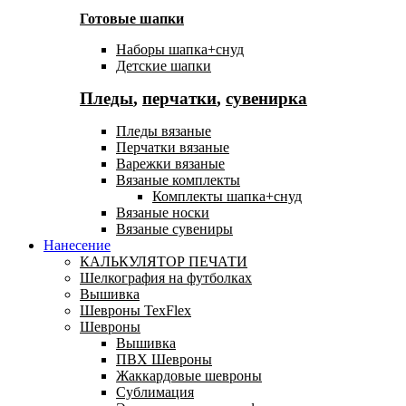
Готовые шапки
Наборы шапка+снуд
Детские шапки
Пледы
,
перчатки
,
сувенирка
Пледы вязаные
Перчатки вязаные
Варежки вязаные
Вязаные комплекты
Комплекты шапка+снуд
Вязаные носки
Вязаные сувениры
Нанесение
КАЛЬКУЛЯТОР ПЕЧАТИ
Шелкография на футболках
Вышивка
Шевроны TexFlex
Шевроны
Вышивка
ПВХ Шевроны
Жаккардовые шевроны
Сублимация