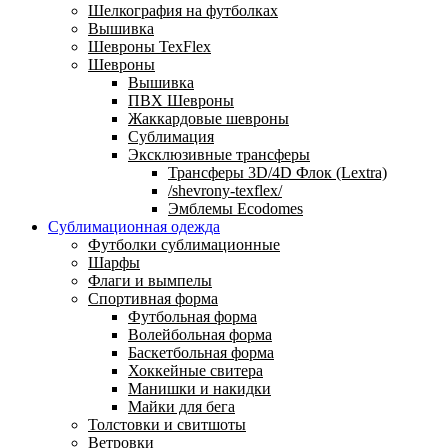
Шелкография на футболках
Вышивка
Шевроны TexFlex
Шевроны
Вышивка
ПВХ Шевроны
Жаккардовые шевроны
Сублимация
Эксклюзивные трансферы
Трансферы 3D/4D Флок (Lextra)
/shevrony-texflex/
Эмблемы Ecodomes
Сублимационная одежда
Футболки сублимационные
Шарфы
Флаги и вымпелы
Спортивная форма
Футбольная форма
Волейбольная форма
Баскетбольная форма
Хоккейные свитера
Манишки и накидки
Майки для бега
Толстовки и свитшоты
Ветровки