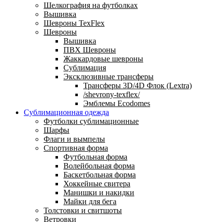
Шелкография на футболках
Вышивка
Шевроны TexFlex
Шевроны
Вышивка
ПВХ Шевроны
Жаккардовые шевроны
Сублимация
Эксклюзивные трансферы
Трансферы 3D/4D Флок (Lextra)
/shevrony-texflex/
Эмблемы Ecodomes
Сублимационная одежда
Футболки сублимационные
Шарфы
Флаги и вымпелы
Спортивная форма
Футбольная форма
Волейбольная форма
Баскетбольная форма
Хоккейные свитера
Манишки и накидки
Майки для бега
Толстовки и свитшоты
Ветровки