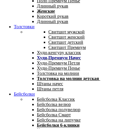
Поло Премиум Пенье
Длинный рукав
Женские
Короткий рукав
Длинный рукав
Толстовки
Свитшот мужской
Свитшот женский
Свитшот детский
Свитшот Премиум
Худи-кенгуру классик
Худи-Премиум Начес
Худи-Премиум Петля
Худи-Премиум Пенье
Толстовка на молнии
Толстовка на молнии детская
Штаны начес
Штаны петля
Бейсболки
Бейсболка Классик
Бейсболка велюр
Бейсболка полувелюр
Бейсболка Смарт
Бейсболка на липучке
Бейсболки 6-клинки