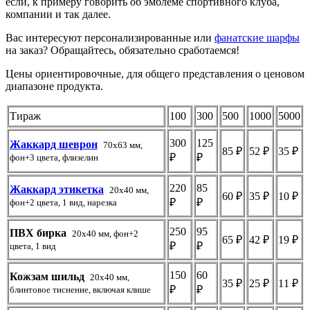
если, к примеру говорить об эмблеме спортивного клуба,
компании и так далее.
Вас интересуют персонализированные или
фанатские шарфы
на заказ? Обращайтесь, обязательно сработаемся!
Цены ориентировочные, для общего представления о ценовом
диапазоне продукта.
Тираж
100
300
500
1000
5000
300
125
Жаккард шеврон
70х63 мм,
85 ₽
52 ₽
35 ₽
₽
₽
фон+3 цвета, флизелин
220
85
Жаккард этикетка
20х40 мм,
60 ₽
35 ₽
10 ₽
₽
₽
фон+2 цвета, 1 вид, нарезка
250
95
ПВХ бирка
20х40 мм, фон+2
65 ₽
42 ₽
19 ₽
₽
₽
цвета, 1 вид
150
60
Кожзам шильд
20х40 мм,
35 ₽
25 ₽
11 ₽
₽
₽
блинтовое тиснение, включая клише