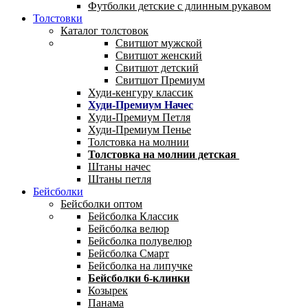
Футболки детские с длинным рукавом
Толстовки
Каталог толстовок
Свитшот мужской
Свитшот женский
Свитшот детский
Свитшот Премиум
Худи-кенгуру классик
Худи-Премиум Начес
Худи-Премиум Петля
Худи-Премиум Пенье
Толстовка на молнии
Толстовка на молнии детская
Штаны начес
Штаны петля
Бейсболки
Бейсболки оптом
Бейсболка Классик
Бейсболка велюр
Бейсболка полувелюр
Бейсболка Смарт
Бейсболка на липучке
Бейсболки 6-клинки
Козырек
Панама