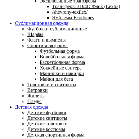
Эксклюзивные трансферы
Трансферы 3D/4D Флок (Lextra)
/shevrony-texflex/
Эмблемы Ecodomes
Сублимационная одежда
Футболки сублимационные
Шарфы
Флаги и вымпелы
Спортивная форма
Футбольная форма
Волейбольная форма
Баскетбольная форма
Хоккейные свитера
Манишки и накидки
Майки для бега
Толстовки и свитшоты
Ветровки
Жилеты
Пледы
Детская одежда
Детские футболки
Детские свитшоты
Детские толстовки
Детские костюмы
Детская спортивная форма