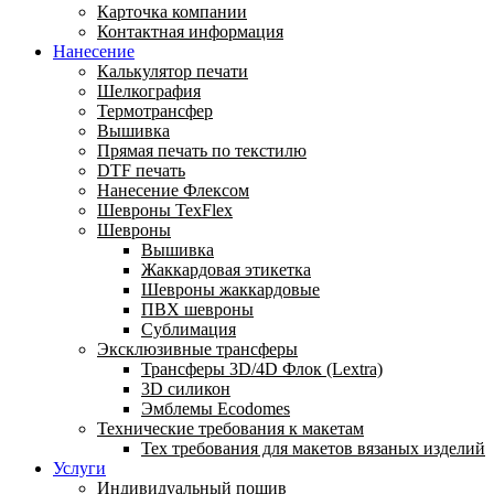
Карточка компании
Контактная информация
Нанесение
Калькулятор печати
Шелкография
Термотрансфер
Вышивка
Прямая печать по текстилю
DTF печать
Нанесение Флексом
Шевроны TexFlex
Шевроны
Вышивка
Жаккардовая этикетка
Шевроны жаккардовые
ПВХ шевроны
Сублимация
Эксклюзивные трансферы
Трансферы 3D/4D Флок (Lextra)
3D силикон
Эмблемы Ecodomes
Технические требования к макетам
Тех требования для макетов вязаных изделий
Услуги
Индивидуальный пошив