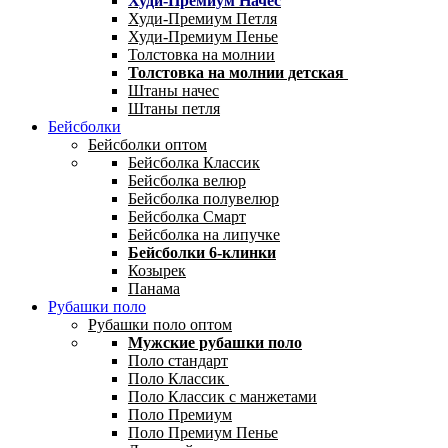
Худи-Премиум Начес
Худи-Премиум Петля
Худи-Премиум Пенье
Толстовка на молнии
Толстовка на молнии детская
Штаны начес
Штаны петля
Бейсболки
Бейсболки оптом
Бейсболка Классик
Бейсболка велюр
Бейсболка полувелюр
Бейсболка Смарт
Бейсболка на липучке
Бейсболки 6-клинки
Козырек
Панама
Рубашки поло
Рубашки поло оптом
Мужские рубашки поло
Поло стандарт
Поло Классик
Поло Классик с манжетами
Поло Премиум
Поло Премиум Пенье