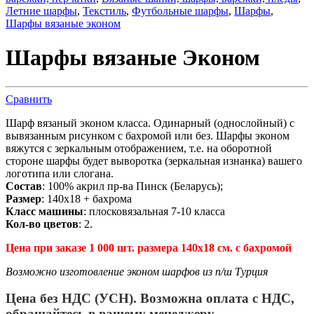
Летние шарфы
,
Текстиль
,
Футбольные шарфы
,
Шарфы
,
Шарфы вязаные эконом
Шарфы вязаные Эконом
Сравнить
Шарф вязаный эконом класса. Одинарный (однослойный) с
вывязанным рисунком с бахромой или без. Шарфы эконом
вяжутся с зеркальным отображением, т.е. на оборотной
стороне шарфы будет выворотка (зеркальная изнанка) вашего
логотипа или слогана.
Состав
: 100% акрил пр-ва Пинск (Беларусь);
Размер
: 140х18 + бахрома
Класс машины
: плосковязальная 7-10 класса
Кол-во цветов
: 2.
Цена при заказе 1 000 шт. размера 140х18 см. с бахромой
Возможно изготовление эконом шарфов из п/ш Турция
Цена без НДС (УСН). Возможна оплата с НДС,
обращайтесь в вашему менеджеру.