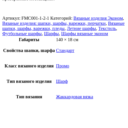
Артикул:
FMC001-1-2-1
Категорий:
Вязаные изделия Эконом
,
Вязаные изделия: шапки, шарфы, варежки, перчатки
,
Вязаные
шапки, шарфы, варежки, пледы
,
Летние шарфы
,
Текстиль
,
Футбольные шарфы
,
Шарфы
,
Шарфы вязаные эконом
Габариты
140 × 18 см
Свойства шапки, шарфа
Стандарт
Класс вязаного изделия
Промо
Тип вязаного изделия
Шарф
Тип вязания
Жаккардовая вязка