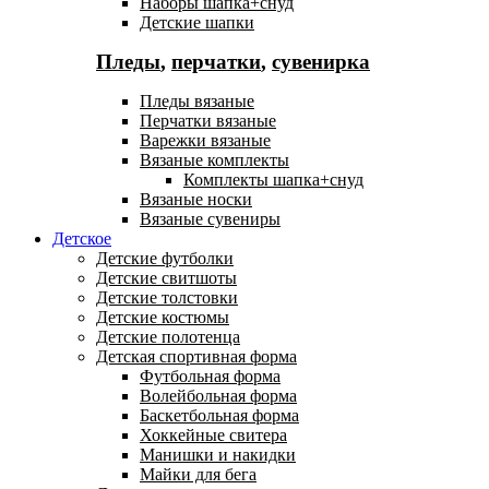
Наборы шапка+снуд
Детские шапки
Пледы
,
перчатки
,
сувенирка
Пледы вязаные
Перчатки вязаные
Варежки вязаные
Вязаные комплекты
Комплекты шапка+снуд
Вязаные носки
Вязаные сувениры
Детское
Детские футболки
Детские свитшоты
Детские толстовки
Детские костюмы
Детские полотенца
Детская спортивная форма
Футбольная форма
Волейбольная форма
Баскетбольная форма
Хоккейные свитера
Манишки и накидки
Майки для бега