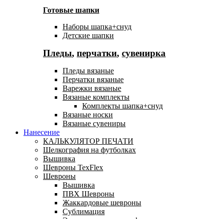
Готовые шапки
Наборы шапка+снуд
Детские шапки
Пледы
,
перчатки
,
сувенирка
Пледы вязаные
Перчатки вязаные
Варежки вязаные
Вязаные комплекты
Комплекты шапка+снуд
Вязаные носки
Вязаные сувениры
Нанесение
КАЛЬКУЛЯТОР ПЕЧАТИ
Шелкография на футболках
Вышивка
Шевроны TexFlex
Шевроны
Вышивка
ПВХ Шевроны
Жаккардовые шевроны
Сублимация