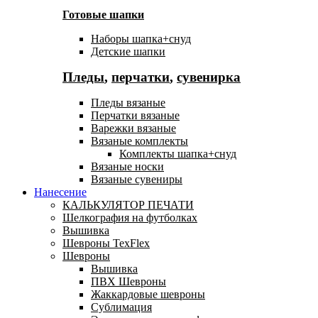
Готовые шапки
Наборы шапка+снуд
Детские шапки
Пледы
,
перчатки
,
сувенирка
Пледы вязаные
Перчатки вязаные
Варежки вязаные
Вязаные комплекты
Комплекты шапка+снуд
Вязаные носки
Вязаные сувениры
Нанесение
КАЛЬКУЛЯТОР ПЕЧАТИ
Шелкография на футболках
Вышивка
Шевроны TexFlex
Шевроны
Вышивка
ПВХ Шевроны
Жаккардовые шевроны
Сублимация