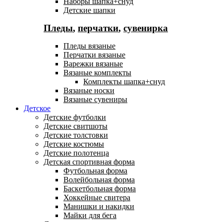
Наборы шапка+снуд
Детские шапки
Пледы
,
перчатки
,
сувенирка
Пледы вязаные
Перчатки вязаные
Варежки вязаные
Вязаные комплекты
Комплекты шапка+снуд
Вязаные носки
Вязаные сувениры
Детское
Детские футболки
Детские свитшоты
Детские толстовки
Детские костюмы
Детские полотенца
Детская спортивная форма
Футбольная форма
Волейбольная форма
Баскетбольная форма
Хоккейные свитера
Манишки и накидки
Майки для бега