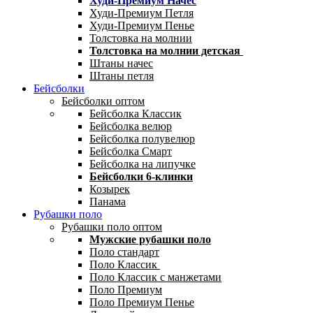
Худи-Премиум Начес
Худи-Премиум Петля
Худи-Премиум Пенье
Толстовка на молнии
Толстовка на молнии детская
Штаны начес
Штаны петля
Бейсболки
Бейсболки оптом
Бейсболка Классик
Бейсболка велюр
Бейсболка полувелюр
Бейсболка Смарт
Бейсболка на липучке
Бейсболки 6-клинки
Козырек
Панама
Рубашки поло
Рубашки поло оптом
Мужские рубашки поло
Поло стандарт
Поло Классик
Поло Классик с манжетами
Поло Премиум
Поло Премиум Пенье