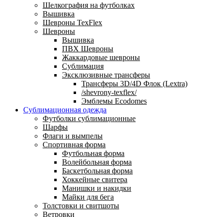
Шелкография на футболках
Вышивка
Шевроны TexFlex
Шевроны
Вышивка
ПВХ Шевроны
Жаккардовые шевроны
Сублимация
Эксклюзивные трансферы
Трансферы 3D/4D Флок (Lextra)
/shevrony-texflex/
Эмблемы Ecodomes
Сублимационная одежда
Футболки сублимационные
Шарфы
Флаги и вымпелы
Спортивная форма
Футбольная форма
Волейбольная форма
Баскетбольная форма
Хоккейные свитера
Манишки и накидки
Майки для бега
Толстовки и свитшоты
Ветровки