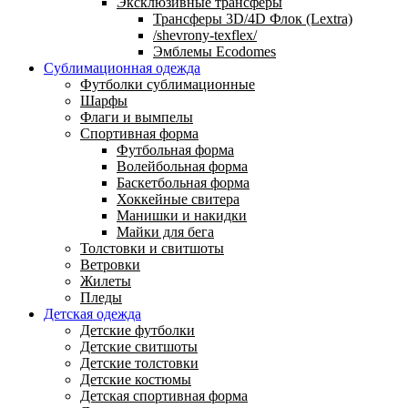
Эксклюзивные трансферы
Трансферы 3D/4D Флок (Lextra)
/shevrony-texflex/
Эмблемы Ecodomes
Сублимационная одежда
Футболки сублимационные
Шарфы
Флаги и вымпелы
Спортивная форма
Футбольная форма
Волейбольная форма
Баскетбольная форма
Хоккейные свитера
Манишки и накидки
Майки для бега
Толстовки и свитшоты
Ветровки
Жилеты
Пледы
Детская одежда
Детские футболки
Детские свитшоты
Детские толстовки
Детские костюмы
Детская спортивная форма