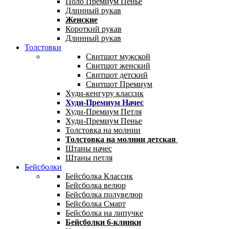
Поло Премиум Пенье
Длинный рукав
Женские
Короткий рукав
Длинный рукав
Толстовки
Свитшот мужской
Свитшот женский
Свитшот детский
Свитшот Премиум
Худи-кенгуру классик
Худи-Премиум Начес
Худи-Премиум Петля
Худи-Премиум Пенье
Толстовка на молнии
Толстовка на молнии детская
Штаны начес
Штаны петля
Бейсболки
Бейсболка Классик
Бейсболка велюр
Бейсболка полувелюр
Бейсболка Смарт
Бейсболка на липучке
Бейсболки 6-клинки