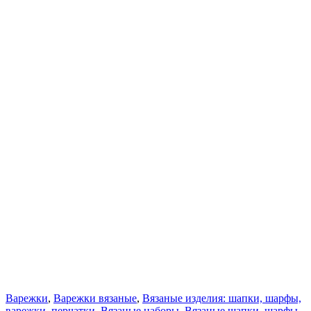
Варежки
,
Варежки вязаные
,
Вязаные изделия: шапки, шарфы,
варежки, перчатки
,
Вязаные наборы
,
Вязаные шапки, шарфы,