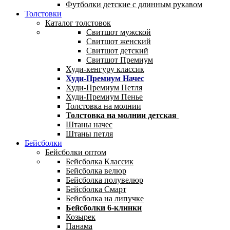
Футболки детские с длинным рукавом
Толстовки
Каталог толстовок
Свитшот мужской
Свитшот женский
Свитшот детский
Свитшот Премиум
Худи-кенгуру классик
Худи-Премиум Начес
Худи-Премиум Петля
Худи-Премиум Пенье
Толстовка на молнии
Толстовка на молнии детская
Штаны начес
Штаны петля
Бейсболки
Бейсболки оптом
Бейсболка Классик
Бейсболка велюр
Бейсболка полувелюр
Бейсболка Смарт
Бейсболка на липучке
Бейсболки 6-клинки
Козырек
Панама