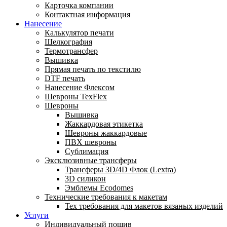
Карточка компании
Контактная информация
Нанесение
Калькулятор печати
Шелкография
Термотрансфер
Вышивка
Прямая печать по текстилю
DTF печать
Нанесение Флексом
Шевроны TexFlex
Шевроны
Вышивка
Жаккардовая этикетка
Шевроны жаккардовые
ПВХ шевроны
Сублимация
Эксклюзивные трансферы
Трансферы 3D/4D Флок (Lextra)
3D силикон
Эмблемы Ecodomes
Технические требования к макетам
Тех требования для макетов вязаных изделий
Услуги
Индивидуальный пошив