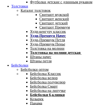
Футболки детские с длинным рукавом
Толстовки
Каталог толстовок
Свитшот мужской
Свитшот женский
Свитшот детский
Свитшот Премиум
Худи-кенгуру классик
Худи-Премиум Начес
Худи-Премиум Петля
Худи-Премиум Пенье
Толстовка на молнии
Толстовка на молнии детская
Штаны начес
Штаны петля
Бейсболки
Бейсболки оптом
Бейсболка Классик
Бейсболка велюр
Бейсболка полувелюр
Бейсболка Смарт
Бейсболка на липучке
Бейсболки 6-клинки
Козырек
Панама