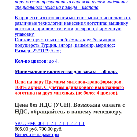
пору можно превратить в варежки путем надевания
специального чехла на пальцы – клапана
В процессе изготовления митенок можно использовать
различные технологии нанесения логотипа: вышивку
логотипа, пришив этикетки, шеврона, фирменную
упаковку.
Состав
: пряжа высокообъёмная кручёная акрил,
полушерсть Турция, ангора, кашемир, меринос;
Размер
: 25*11*9,5 см;
Кол-во цветов
: до 4.
Минимальное количество для заказа – 50 пар.
Цена на пару Премиум митенок-трансформеров,
100% акрил. С учетом одинакового вывязанного
логотипа на двух митенках (не более 4 цветов).
Цена без НДС (УСН). Возможна оплата с
НДС, обращайтесь в вашему менеджеру.
SKU: FMC001-1-2-1-2-1-1-2-2-1-1
605.00
р
уб.
700.00
р
уб.
Выберите параметры