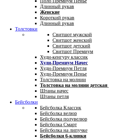
Поло Премиум Пенье
Длинный рукав
Женские
Короткий рукав
Длинный рукав
Толстовки
Свитшот мужской
Свитшот женский
Свитшот детский
Свитшот Премиум
Худи-кенгуру классик
Худи-Премиум Начес
Худи-Премиум Петля
Худи-Премиум Пенье
Толстовка на молнии
Толстовка на молнии детская
Штаны начес
Штаны петля
Бейсболки
Бейсболка Классик
Бейсболка велюр
Бейсболка полувелюр
Бейсболка Смарт
Бейсболка на липучке
Бейсболки 6-клинки