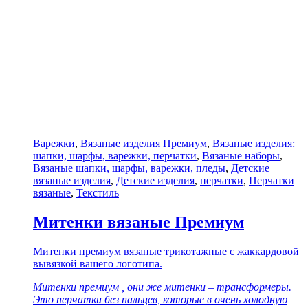
Варежки
,
Вязаные изделия Премиум
,
Вязаные изделия:
шапки, шарфы, варежки, перчатки
,
Вязаные наборы
,
Вязаные шапки, шарфы, варежки, пледы
,
Детские
вязаные изделия
,
Детские изделия
,
перчатки
,
Перчатки
вязаные
,
Текстиль
Митенки вязаные Премиум
Митенки премиум вязаные трикотажные с жаккардовой
вывязкой вашего логотипа.
Митенки премиум , они же митенки – трансформеры.
Это перчатки без пальцев, которые в очень холодную