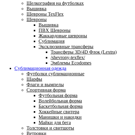
Шелкография на футболках
Вышивка
Шевроны TexFlex
Шевроны
Вышивка
ПВХ Шевроны
Жаккардовые шевроны
Сублимация
Эксклюзивные трансферы
Трансферы 3D/4D Флок (Lextra)
/shevrony-texflex/
Эмблемы Ecodomes
Сублимационная одежда
Футболки сублимационные
Шарфы
Флаги и вымпелы
Спортивная форма
Футбольная форма
Волейбольная форма
Баскетбольная форма
Хоккейные свитера
Манишки и накидки
Майки для бега
Толстовки и свитшоты
Ветровки