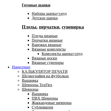
Готовые шапки
Наборы шапка+снуд
Детские шапки
Пледы
,
перчатки
,
сувенирка
Пледы вязаные
Перчатки вязаные
Варежки вязаные
Вязаные комплекты
Комплекты шапка+снуд
Вязаные носки
Вязаные сувениры
Нанесение
КАЛЬКУЛЯТОР ПЕЧАТИ
Шелкография на футболках
Вышивка
Шевроны TexFlex
Шевроны
Вышивка
ПВХ Шевроны
Жаккардовые шевроны
Сублимация