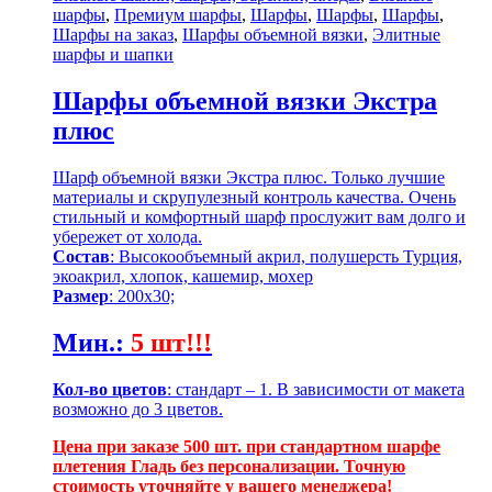
шарфы
,
Премиум шарфы
,
Шарфы
,
Шарфы
,
Шарфы
,
Шарфы на заказ
,
Шарфы объемной вязки
,
Элитные
шарфы и шапки
Шарфы объемной вязки Экстра
плюс
Шарф объемной вязки Экстра плюс. Только лучшие
материалы и скрупулезный контроль качества. Очень
стильный и комфортный шарф прослужит вам долго и
убережет от холода.
Состав
: Высокообъемный акрил, полушерсть Турция,
экоакрил, хлопок, кашемир, мохер
Размер
: 200х30;
Мин.
:
5 шт!!!
Кол-во цветов
: стандарт – 1. В зависимости от макета
возможно до 3 цветов.
Цена при заказе 500 шт. при стандартном шарфе
плетения Гладь без персонализации. Точную
стоимость уточняйте у вашего менеджера!