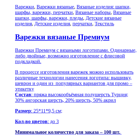
Варежки
,
Варежки вязаные
,
Вязаные изделия: шапки,
шарфы, варежки, перчатки
,
Вязаные наборы
,
Вязаные
шапки, шарфы, варежки, пледы
,
Детские вязаные
изделия
,
Детские изделия
,
перчатки
,
Текстиль
Варежки вязаные Премиум
Варежки Премиум с вязаными логотипами. Одинарные,
либо двойные, возможно изготовление с флисовой
подкладкой.
В процессе изготовления варежек можно использовать
различные технологии нанесения логотипа: вышивку,
шеврон и один из популярных вариантов для промо –
этикетку
Состав
: пряжа высокообъёмная полушерсть Турция;
30% ангорская шерсть, 20% шерсть, 50% акрил
Размер
: 25*11*9,5 см;
Кол-во цветов
: до 3
Минимальное количество для заказа – 100 шт.