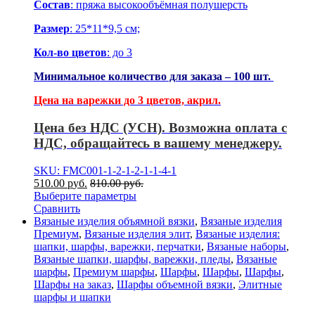
Состав
: пряжа высокообъёмная полушерсть
Размер
: 25*11*9,5 см;
Кол-во цветов
: до 3
Минимальное количество для заказа – 100 шт.
Цена на варежки до 3 цветов, акрил.
Цена без НДС (УСН). Возможна оплата с
НДС, обращайтесь в вашему менеджеру.
SKU: FMC001-1-2-1-2-1-1-4-1
510.00
р
уб.
810.00
р
уб.
Выберите параметры
Сравнить
Вязаные изделия объямной вязки
,
Вязаные изделия
Премиум
,
Вязаные изделия элит
,
Вязаные изделия:
шапки, шарфы, варежки, перчатки
,
Вязаные наборы
,
Вязаные шапки, шарфы, варежки, пледы
,
Вязаные
шарфы
,
Премиум шарфы
,
Шарфы
,
Шарфы
,
Шарфы
,
Шарфы на заказ
,
Шарфы объемной вязки
,
Элитные
шарфы и шапки