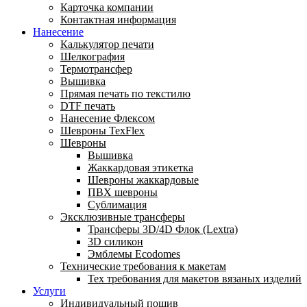
Карточка компании
Контактная информация
Нанесение
Калькулятор печати
Шелкография
Термотрансфер
Вышивка
Прямая печать по текстилю
DTF печать
Нанесение Флексом
Шевроны TexFlex
Шевроны
Вышивка
Жаккардовая этикетка
Шевроны жаккардовые
ПВХ шевроны
Сублимация
Эксклюзивные трансферы
Трансферы 3D/4D Флок (Lextra)
3D силикон
Эмблемы Ecodomes
Технические требования к макетам
Тех требования для макетов вязаных изделий
Услуги
Индивидуальный пошив