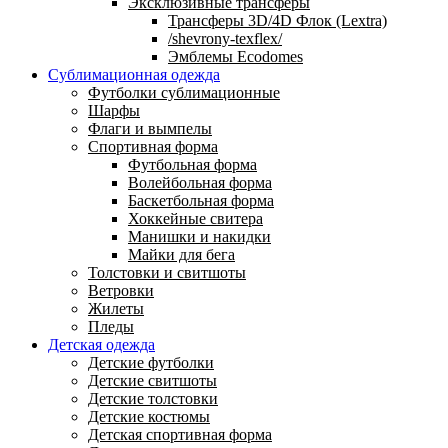
Эксклюзивные трансферы
Трансферы 3D/4D Флок (Lextra)
/shevrony-texflex/
Эмблемы Ecodomes
Сублимационная одежда
Футболки сублимационные
Шарфы
Флаги и вымпелы
Спортивная форма
Футбольная форма
Волейбольная форма
Баскетбольная форма
Хоккейные свитера
Манишки и накидки
Майки для бега
Толстовки и свитшоты
Ветровки
Жилеты
Пледы
Детская одежда
Детские футболки
Детские свитшоты
Детские толстовки
Детские костюмы
Детская спортивная форма