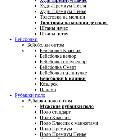
Худи-Премиум Начес
Худи-Премиум Петля
Худи-Премиум Пенье
Толстовка на молнии
Толстовка на молнии детская
Штаны начес
Штаны петля
Бейсболки
Бейсболки оптом
Бейсболка Классик
Бейсболка велюр
Бейсболка полувелюр
Бейсболка Смарт
Бейсболка на липучке
Бейсболки 6-клинки
Козырек
Панама
Рубашки поло
Рубашки поло оптом
Мужские рубашки поло
Поло стандарт
Поло Классик
Поло Классик с манжетами
Поло Премиум
Поло Премиум Пенье