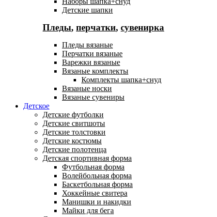
Наборы шапка+снуд
Детские шапки
Пледы
,
перчатки
,
сувенирка
Пледы вязаные
Перчатки вязаные
Варежки вязаные
Вязаные комплекты
Комплекты шапка+снуд
Вязаные носки
Вязаные сувениры
Детское
Детские футболки
Детские свитшоты
Детские толстовки
Детские костюмы
Детские полотенца
Детская спортивная форма
Футбольная форма
Волейбольная форма
Баскетбольная форма
Хоккейные свитера
Манишки и накидки
Майки для бега