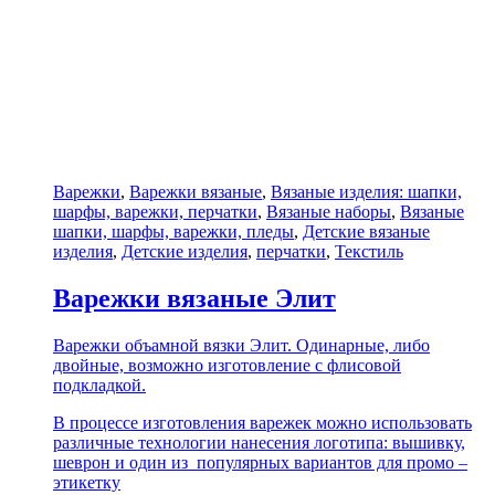
Варежки
,
Варежки вязаные
,
Вязаные изделия: шапки,
шарфы, варежки, перчатки
,
Вязаные наборы
,
Вязаные
шапки, шарфы, варежки, пледы
,
Детские вязаные
изделия
,
Детские изделия
,
перчатки
,
Текстиль
Варежки вязаные Элит
Варежки объамной вязки Элит. Одинарные, либо
двойные, возможно изготовление с флисовой
подкладкой.
В процессе изготовления варежек можно использовать
различные технологии нанесения логотипа: вышивку,
шеврон и один из популярных вариантов для промо –
этикетку