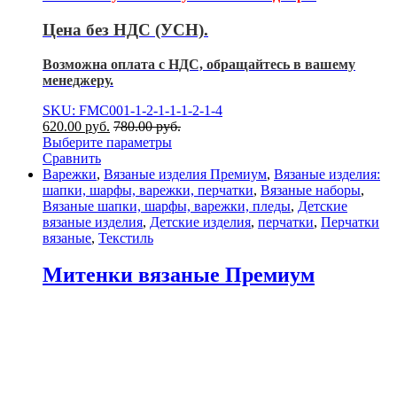
Цена без НДС (УСН).
Возможна оплата с НДС, обращайтесь в вашему
менеджеру.
SKU: FMC001-1-2-1-1-1-2-1-4
620.00
р
уб.
780.00
р
уб.
Выберите параметры
Сравнить
Варежки
,
Вязаные изделия Премиум
,
Вязаные изделия:
шапки, шарфы, варежки, перчатки
,
Вязаные наборы
,
Вязаные шапки, шарфы, варежки, пледы
,
Детские
вязаные изделия
,
Детские изделия
,
перчатки
,
Перчатки
вязаные
,
Текстиль
Митенки вязаные Премиум