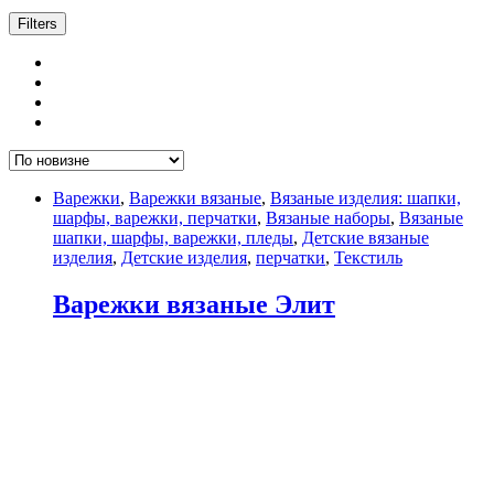
Filters
Варежки
,
Варежки вязаные
,
Вязаные изделия: шапки,
шарфы, варежки, перчатки
,
Вязаные наборы
,
Вязаные
шапки, шарфы, варежки, пледы
,
Детские вязаные
изделия
,
Детские изделия
,
перчатки
,
Текстиль
Варежки вязаные Элит