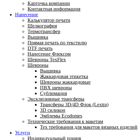
Карточка компании
Контактная информация
Нанесение
Калькулятор печати
Шелкография
Термотрансфер
Вышивка
Прямая печать по текстилю
DTF печать
Нанесение Флексом
Шевроны TexFlex
Шевроны
Вышивка
Жаккардовая этикетка
Шевроны жаккардовые
ПВХ шевроны
Сублимация
Эксклюзивные трансферы
Трансферы 3D/4D Флок (Lextra)
3D силикон
Эмблемы Ecodomes
Технические требования к макетам
Тех требования для макетов вязаных изделий
Услуги
Индивидуальный пошив