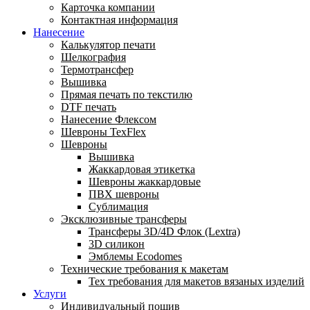
Карточка компании
Контактная информация
Нанесение
Калькулятор печати
Шелкография
Термотрансфер
Вышивка
Прямая печать по текстилю
DTF печать
Нанесение Флексом
Шевроны TexFlex
Шевроны
Вышивка
Жаккардовая этикетка
Шевроны жаккардовые
ПВХ шевроны
Сублимация
Эксклюзивные трансферы
Трансферы 3D/4D Флок (Lextra)
3D силикон
Эмблемы Ecodomes
Технические требования к макетам
Тех требования для макетов вязаных изделий
Услуги
Индивидуальный пошив