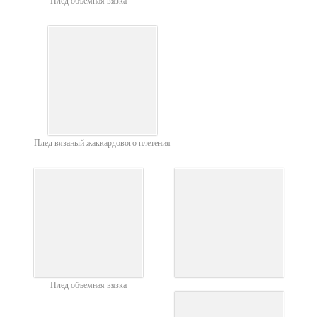
Плед объемная вязка
Плед вязаный жаккардового плетения
Плед объемная вязка