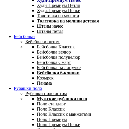
Худи-Премиум Начес
Худи-Премиум Петля
Худи-Премиум Пенье
Толстовка на молнии
Толстовка на молнии детская
Штаны начес
Штаны петля
Бейсболки
Бейсболки оптом
Бейсболка Классик
Бейсболка велюр
Бейсболка полувелюр
Бейсболка Смарт
Бейсболка на липучке
Бейсболки 6-клинки
Козырек
Панама
Рубашки поло
Рубашки поло оптом
Мужские рубашки поло
Поло стандарт
Поло Классик
Поло Классик с манжетами
Поло Премиум
Поло Премиум Пенье