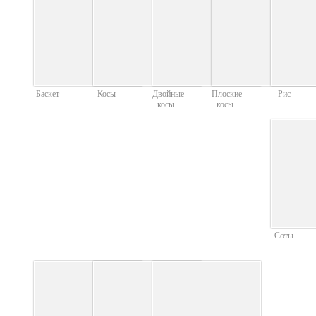
Баскет
Косы
Двойные
Плоские
Рис
косы
косы
Соты