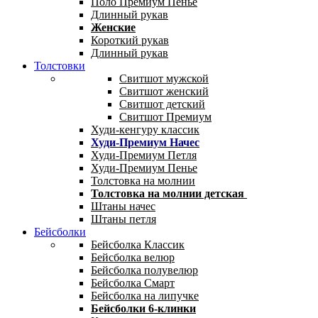
Поло Премиум Пенье
Длинный рукав
Женские
Короткий рукав
Длинный рукав
Толстовки
Свитшот мужской
Свитшот женский
Свитшот детский
Свитшот Премиум
Худи-кенгуру классик
Худи-Премиум Начес
Худи-Премиум Петля
Худи-Премиум Пенье
Толстовка на молнии
Толстовка на молнии детская
Штаны начес
Штаны петля
Бейсболки
Бейсболка Классик
Бейсболка велюр
Бейсболка полувелюр
Бейсболка Смарт
Бейсболка на липучке
Бейсболки 6-клинки