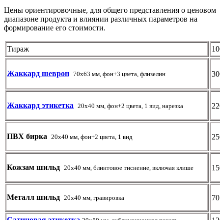
Цены ориентировочные, для общего представления о ценовом
диапазоне продукта и влиянии различных параметров на
формирование его стоимости.
Тираж
10
Жаккард шеврон
30
70х63 мм, фон+3 цвета, флизелин
Жаккард этикетка
22
20х40 мм, фон+2 цвета, 1 вид, нарезка
ПВХ бирка
25
20х40 мм, фон+2 цвета, 1 вид
Кожзам шильд
15
20х40 мм, блинтовое тиснение, включая клише
Металл шильд
70
20х40 мм, гравировка
Сатиновая этикетка