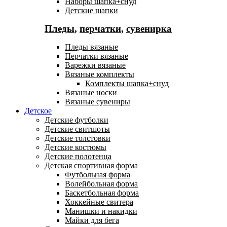
Наборы шапка+снуд
Детские шапки
Пледы
,
перчатки
,
сувенирка
Пледы вязаные
Перчатки вязаные
Варежки вязаные
Вязаные комплекты
Комплекты шапка+снуд
Вязаные носки
Вязаные сувениры
Детское
Детские футболки
Детские свитшоты
Детские толстовки
Детские костюмы
Детские полотенца
Детская спортивная форма
Футбольная форма
Волейбольная форма
Баскетбольная форма
Хоккейные свитера
Манишки и накидки
Майки для бега