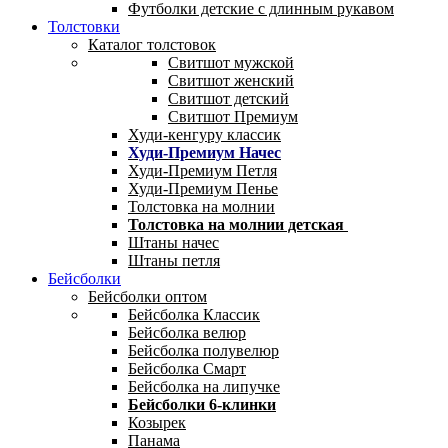
Футболки детские с длинным рукавом
Толстовки
Каталог толстовок
Свитшот мужской
Свитшот женский
Свитшот детский
Свитшот Премиум
Худи-кенгуру классик
Худи-Премиум Начес
Худи-Премиум Петля
Худи-Премиум Пенье
Толстовка на молнии
Толстовка на молнии детская
Штаны начес
Штаны петля
Бейсболки
Бейсболки оптом
Бейсболка Классик
Бейсболка велюр
Бейсболка полувелюр
Бейсболка Смарт
Бейсболка на липучке
Бейсболки 6-клинки
Козырек
Панама