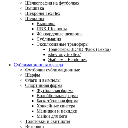
Шелкография на футболках
Вышивка
Шевроны TexFlex
Шевроны
Вышивка
ПВХ Шевроны
Жаккардовые шевроны
Сублимация
Эксклюзивные трансферы
Трансферы 3D/4D Флок (Lextra)
/shevrony-texflex/
Эмблемы Ecodomes
Сублимационная одежда
Футболки сублимационные
Шарфы
Флаги и вымпелы
Спортивная форма
Футбольная форма
Волейбольная форма
Баскетбольная форма
Хоккейные свитера
Манишки и накидки
Майки для бега
Толстовки и свитшоты
Ветровки