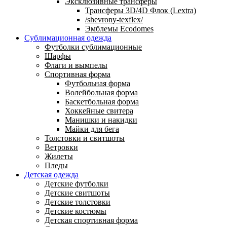
Эксклюзивные трансферы
Трансферы 3D/4D Флок (Lextra)
/shevrony-texflex/
Эмблемы Ecodomes
Сублимационная одежда
Футболки сублимационные
Шарфы
Флаги и вымпелы
Спортивная форма
Футбольная форма
Волейбольная форма
Баскетбольная форма
Хоккейные свитера
Манишки и накидки
Майки для бега
Толстовки и свитшоты
Ветровки
Жилеты
Пледы
Детская одежда
Детские футболки
Детские свитшоты
Детские толстовки
Детские костюмы
Детская спортивная форма