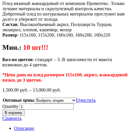
Плед вязаный жаккардовый от компании Промотекс. Только
лучшие материалы и скрупулезный контроль качества.
Добротный плед из натуральных материалов прослужит вам
долго и убережет от холода.
Состав
: Высокообъемный акрил, Полушерсть Турция,
экоакрил, хлопок, кашемир, мохер
Размер
: 115х160, 115х200, 160х160, 160х200, 160х220
Мин.
:
10 шт!!!
Кол-во цветов
: стандарт – 3. В зависимости от макета
возможно до 4 цветов.
*Цена дана на плед размером 115х160, акрил, жаккардовой
вязки, до 3 цветов.
1,500.00
р
уб.
–
13,000.00
р
уб.
Оптовые цены
Очистить
Quantity
В корзину
Сравнить
Описание