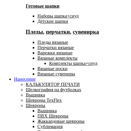
Готовые шапки
Наборы шапка+снуд
Детские шапки
Пледы
,
перчатки
,
сувенирка
Пледы вязаные
Перчатки вязаные
Варежки вязаные
Вязаные комплекты
Комплекты шапка+снуд
Вязаные носки
Вязаные сувениры
Нанесение
КАЛЬКУЛЯТОР ПЕЧАТИ
Шелкография на футболках
Вышивка
Шевроны TexFlex
Шевроны
Вышивка
ПВХ Шевроны
Жаккардовые шевроны
Сублимация