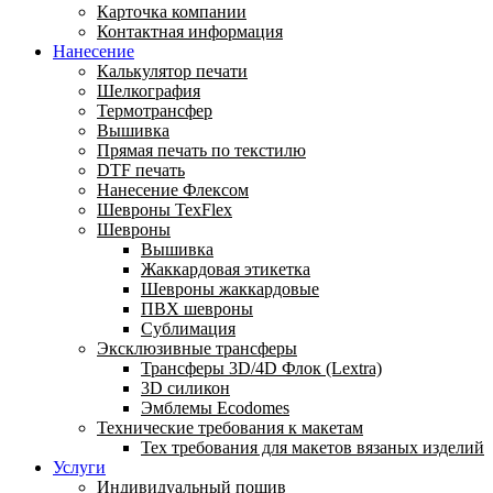
Карточка компании
Контактная информация
Нанесение
Калькулятор печати
Шелкография
Термотрансфер
Вышивка
Прямая печать по текстилю
DTF печать
Нанесение Флексом
Шевроны TexFlex
Шевроны
Вышивка
Жаккардовая этикетка
Шевроны жаккардовые
ПВХ шевроны
Сублимация
Эксклюзивные трансферы
Трансферы 3D/4D Флок (Lextra)
3D силикон
Эмблемы Ecodomes
Технические требования к макетам
Тех требования для макетов вязаных изделий
Услуги
Индивидуальный пошив