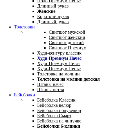
Поло Премиум Пенье
Длинный рукав
Женские
Короткий рукав
Длинный рукав
Толстовки
Свитшот мужской
Свитшот женский
Свитшот детский
Свитшот Премиум
Худи-кенгуру классик
Худи-Премиум Начес
Худи-Премиум Петля
Худи-Премиум Пенье
Толстовка на молнии
Толстовка на молнии детская
Штаны начес
Штаны петля
Бейсболки
Бейсболка Классик
Бейсболка велюр
Бейсболка полувелюр
Бейсболка Смарт
Бейсболка на липучке
Бейсболки 6-клинки