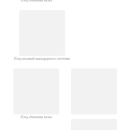
Плед объемная вязка
Плед вязаный жаккардового плетения
Плед объемная вязка