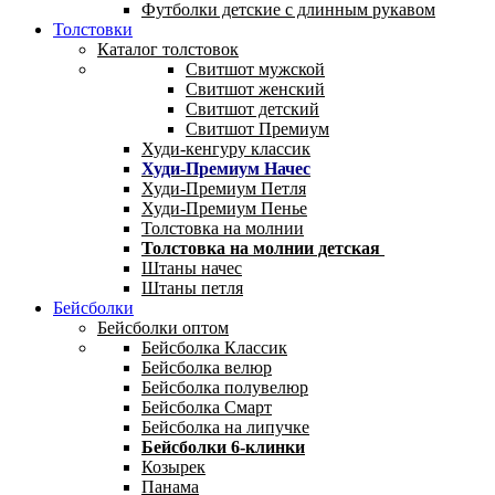
Футболки детские с длинным рукавом
Толстовки
Каталог толстовок
Свитшот мужской
Свитшот женский
Свитшот детский
Свитшот Премиум
Худи-кенгуру классик
Худи-Премиум Начес
Худи-Премиум Петля
Худи-Премиум Пенье
Толстовка на молнии
Толстовка на молнии детская
Штаны начес
Штаны петля
Бейсболки
Бейсболки оптом
Бейсболка Классик
Бейсболка велюр
Бейсболка полувелюр
Бейсболка Смарт
Бейсболка на липучке
Бейсболки 6-клинки
Козырек
Панама