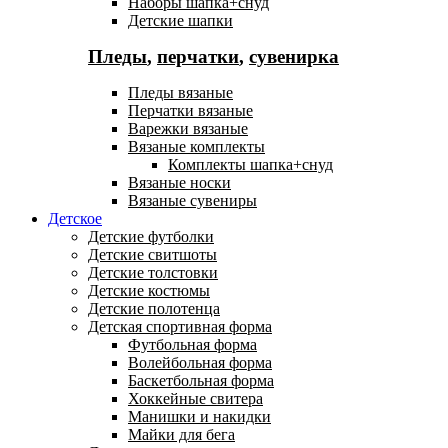
Наборы шапка+снуд
Детские шапки
Пледы
,
перчатки
,
сувенирка
Пледы вязаные
Перчатки вязаные
Варежки вязаные
Вязаные комплекты
Комплекты шапка+снуд
Вязаные носки
Вязаные сувениры
Детское
Детские футболки
Детские свитшоты
Детские толстовки
Детские костюмы
Детские полотенца
Детская спортивная форма
Футбольная форма
Волейбольная форма
Баскетбольная форма
Хоккейные свитера
Манишки и накидки
Майки для бега