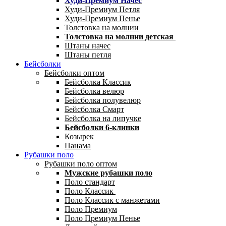
Худи-Премиум Начес
Худи-Премиум Петля
Худи-Премиум Пенье
Толстовка на молнии
Толстовка на молнии детская
Штаны начес
Штаны петля
Бейсболки
Бейсболки оптом
Бейсболка Классик
Бейсболка велюр
Бейсболка полувелюр
Бейсболка Смарт
Бейсболка на липучке
Бейсболки 6-клинки
Козырек
Панама
Рубашки поло
Рубашки поло оптом
Мужские рубашки поло
Поло стандарт
Поло Классик
Поло Классик с манжетами
Поло Премиум
Поло Премиум Пенье