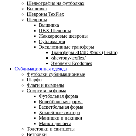
Шелкография на футболках
Вышивка
Шевроны TexFlex
Шевроны
Вышивка
ПВХ Шевроны
Жаккардовые шевроны
Сублимация
Эксклюзивные трансферы
Трансферы 3D/4D Флок (Lextra)
/shevrony-texflex/
Эмблемы Ecodomes
Сублимационная одежда
Футболки сублимационные
Шарфы
Флаги и вымпелы
Спортивная форма
Футбольная форма
Волейбольная форма
Баскетбольная форма
Хоккейные свитера
Манишки и накидки
Майки для бега
Толстовки и свитшоты
Ветровки