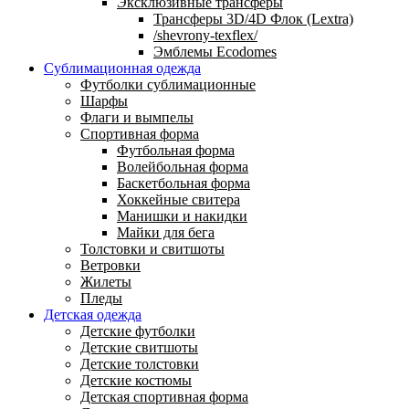
Эксклюзивные трансферы
Трансферы 3D/4D Флок (Lextra)
/shevrony-texflex/
Эмблемы Ecodomes
Сублимационная одежда
Футболки сублимационные
Шарфы
Флаги и вымпелы
Спортивная форма
Футбольная форма
Волейбольная форма
Баскетбольная форма
Хоккейные свитера
Манишки и накидки
Майки для бега
Толстовки и свитшоты
Ветровки
Жилеты
Пледы
Детская одежда
Детские футболки
Детские свитшоты
Детские толстовки
Детские костюмы
Детская спортивная форма