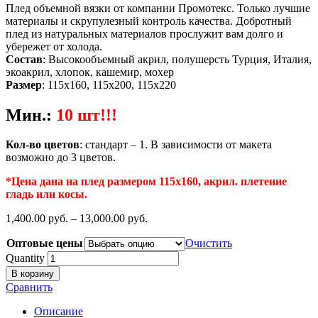
Плед объемной вязки от компании Промотекс. Только лучшие
материалы и скрупулезный контроль качества. Добротный
плед из натуральных материалов прослужит вам долго и
убережет от холода.
Состав
: Высокообъемный акрил, полушерсть Турция, Италия,
экоакрил, хлопок, кашемир, мохер
Размер
: 115х160, 115х200, 115х220
Мин.
:
10 шт!!!
Кол-во цветов
: стандарт – 1. В зависимости от макета
возможно до 3 цветов.
*Цена дана на плед размером 115х160, акрил. плетение
гладь или косы.
1,400.00
р
уб.
–
13,000.00
р
уб.
Оптовые цены
Очистить
Quantity
В корзину
Сравнить
Описание