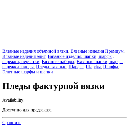
Вязаные изделия объямной вязки
,
Вязаные изделия Премиум
,
Вязаные изделия элит
,
Вязаные изделия: шапки, шарфы,
варежки, перчатки
,
Вязаные наборы
,
Вязаные шапки, шарфы,
варежки, пледы
,
Пледы вязаные
,
Шарфы
,
Шарфы
,
Шарфы
,
Элитные шарфы и шапки
Пледы фактурной вязки
Availability:
Доступно для предзаказа
Сравнить