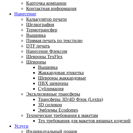
Карточка компании
Контактная информация
Нанесение
Калькулятор печати
Шелкография
Термотрансфер
Вышивка
Прямая печать по текстилю
DTF печать
Нанесение Флексом
Шевроны TexFlex
Шевроны
Вышивка
Жаккардовая этикетка
Шевроны жаккардовые
ПВХ шевроны
Сублимация
Эксклюзивные трансферы
Трансферы 3D/4D Флок (Lextra)
3D силикон
Эмблемы Ecodomes
Технические требования к макетам
Тех требования для макетов вязаных изделий
Услуги
Индивидуальный пошив