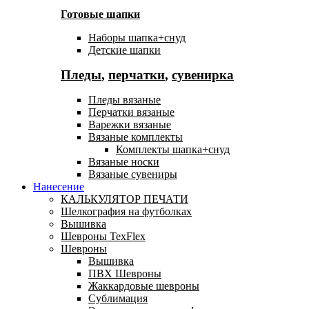
Готовые шапки
Наборы шапка+снуд
Детские шапки
Пледы
,
перчатки
,
сувенирка
Пледы вязаные
Перчатки вязаные
Варежки вязаные
Вязаные комплекты
Комплекты шапка+снуд
Вязаные носки
Вязаные сувениры
Нанесение
КАЛЬКУЛЯТОР ПЕЧАТИ
Шелкография на футболках
Вышивка
Шевроны TexFlex
Шевроны
Вышивка
ПВХ Шевроны
Жаккардовые шевроны
Сублимация