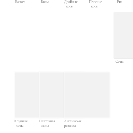
Баскет
Косы
Двойные
Плоские
Рис
косы
косы
Соты
Крупные
Платочная
Английская
соты
вязка
резинка