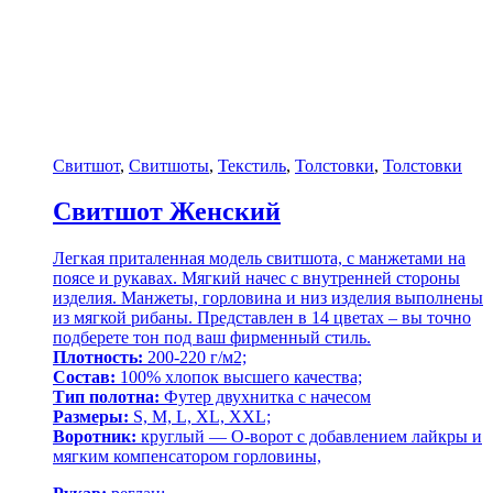
Свитшот
,
Свитшоты
,
Текстиль
,
Толстовки
,
Толстовки
Свитшот Женский
Легкая приталенная модель свитшота, с манжетами на
поясе и рукавах. Мягкий начес с внутренней стороны
изделия. Манжеты, горловина и низ изделия выполнены
из мягкой рибаны. Представлен в 14 цветах – вы точно
подберете тон под ваш фирменный стиль.
Плотность:
200-220 г/м2;
Состав:
100% хлопок высшего качества;
Тип полотна:
Футер двухнитка с начесом
Размеры:
S, M, L, XL, XXL;
Воротник:
круглый — О-ворот с добавлением лайкры и
мягким компенсатором горловины,