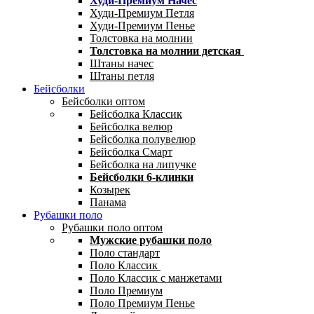
Худи-Премиум Начес
Худи-Премиум Петля
Худи-Премиум Пенье
Толстовка на молнии
Толстовка на молнии детская
Штаны начес
Штаны петля
Бейсболки
Бейсболки оптом
Бейсболка Классик
Бейсболка велюр
Бейсболка полувелюр
Бейсболка Смарт
Бейсболка на липучке
Бейсболки 6-клинки
Козырек
Панама
Рубашки поло
Рубашки поло оптом
Мужские рубашки поло
Поло стандарт
Поло Классик
Поло Классик с манжетами
Поло Премиум
Поло Премиум Пенье