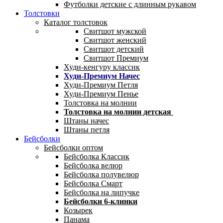
Футболки детские с длинным рукавом
Толстовки
Каталог толстовок
Свитшот мужской
Свитшот женский
Свитшот детский
Свитшот Премиум
Худи-кенгуру классик
Худи-Премиум Начес
Худи-Премиум Петля
Худи-Премиум Пенье
Толстовка на молнии
Толстовка на молнии детская
Штаны начес
Штаны петля
Бейсболки
Бейсболки оптом
Бейсболка Классик
Бейсболка велюр
Бейсболка полувелюр
Бейсболка Смарт
Бейсболка на липучке
Бейсболки 6-клинки
Козырек
Панама