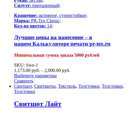
Рукав:
реглан;
Силуэт:
приталенный;
Крашение:
активное, суперстойкое;
Марка:
PR-Tex Classic;
Кол-во цветов:
14;
Лучшие цены на нанесение – в
нашем
Калькуляторе печати pr-tex.ru
Минимальная сумма заказа 5000 рублей
SKU: Swe-1
1,173.00
р
уб.
–
2,000.00
р
уб.
Выберите параметры
Сравнить
Свитшот
,
Свитшоты
,
Текстиль
,
Толстовки
,
Толстовки
,
Толстовки
Свитшот Лайт