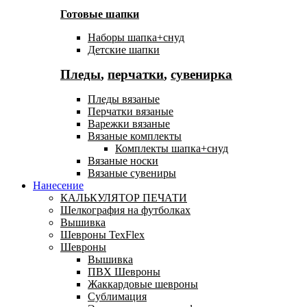
Готовые шапки
Наборы шапка+снуд
Детские шапки
Пледы
,
перчатки
,
сувенирка
Пледы вязаные
Перчатки вязаные
Варежки вязаные
Вязаные комплекты
Комплекты шапка+снуд
Вязаные носки
Вязаные сувениры
Нанесение
КАЛЬКУЛЯТОР ПЕЧАТИ
Шелкография на футболках
Вышивка
Шевроны TexFlex
Шевроны
Вышивка
ПВХ Шевроны
Жаккардовые шевроны
Сублимация