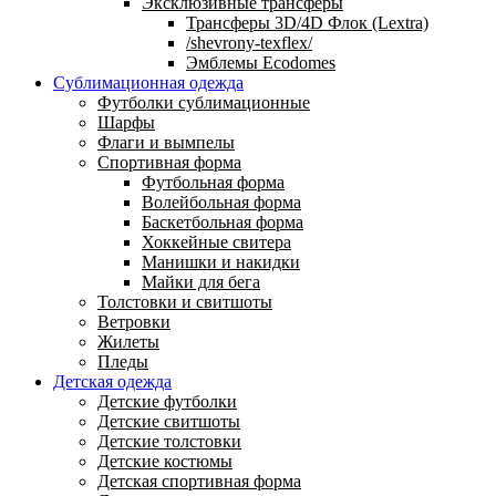
Эксклюзивные трансферы
Трансферы 3D/4D Флок (Lextra)
/shevrony-texflex/
Эмблемы Ecodomes
Сублимационная одежда
Футболки сублимационные
Шарфы
Флаги и вымпелы
Спортивная форма
Футбольная форма
Волейбольная форма
Баскетбольная форма
Хоккейные свитера
Манишки и накидки
Майки для бега
Толстовки и свитшоты
Ветровки
Жилеты
Пледы
Детская одежда
Детские футболки
Детские свитшоты
Детские толстовки
Детские костюмы
Детская спортивная форма