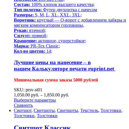
Состав:
100% хлопок высшего качества;
Тип полотна:
Футер двухнитка с начесом
Размеры:
S, M, L, XL, XXL, 3XL;
Воротник:
круглый — О-ворот с добавлением лайкры и
мягким компенсатором горловины,
Рукав:
втачной;
Силуэт:
прямой;
Крашение:
активное, суперстойкое;
Марка:
PR-Tex Classic;
Кол-во цветов:
14;
Лучшие цены на нанесение – в
нашем
Калькуляторе печати ruprint.net
Минимальная сумма заказа 5000 рублей
SKU: prsv-st01
1,050.00
р
уб.
–
1,850.00
р
уб.
Выберите параметры
Сравнить
Свитшот
,
Свитшоты
,
Свитшоты
,
Текстиль
,
Толстовки
,
Толстовки
,
Толстовки
Свитшот Классик