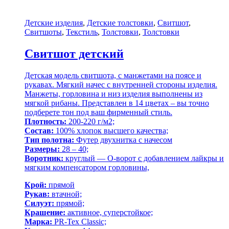
Детские изделия
,
Детские толстовки
,
Свитшот
,
Свитшоты
,
Текстиль
,
Толстовки
,
Толстовки
Свитшот детский
Детская модель свитшота, с манжетами на поясе и
рукавах. Мягкий начес с внутренней стороны изделия.
Манжеты, горловина и низ изделия выполнены из
мягкой рибаны. Представлен в 14 цветах – вы точно
подберете тон под ваш фирменный стиль.
Плотность:
200-220 г/м2;
Состав:
100% хлопок высшего качества;
Тип полотна:
Футер двухнитка с начесом
Размеры:
28 – 40;
Воротник:
круглый — О-ворот с добавлением лайкры и
мягким компенсатором горловины,
Крой:
прямой
Рукав:
втачной;
Силуэт:
прямой;
Крашение:
активное, суперстойкое;
Марка:
PR-Tex Classic;