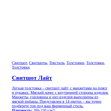
Свитшот
,
Свитшоты
,
Текстиль
,
Толстовки
,
Толстовки
,
Толстовки
Свитшот Лайт
Легкая толстовка – свитшот лайт, с манжетами на поясе
и рукавах. Мягкий начес с внутренней стороны изделия.
Манжеты, горловина и низ изделия выполнены из
мягкой рибаны. Представлен в 14 цветах – вы точно
подберете тон под ваш фирменный стиль.
Плотность:
200-220 г/м2;