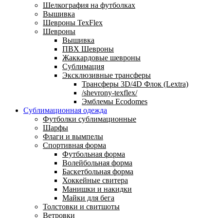
Шелкография на футболках
Вышивка
Шевроны TexFlex
Шевроны
Вышивка
ПВХ Шевроны
Жаккардовые шевроны
Сублимация
Эксклюзивные трансферы
Трансферы 3D/4D Флок (Lextra)
/shevrony-texflex/
Эмблемы Ecodomes
Сублимационная одежда
Футболки сублимационные
Шарфы
Флаги и вымпелы
Спортивная форма
Футбольная форма
Волейбольная форма
Баскетбольная форма
Хоккейные свитера
Манишки и накидки
Майки для бега
Толстовки и свитшоты
Ветровки