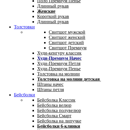
Поло Премиум Пенье
Длинный рукав
Женские
Короткий рукав
Длинный рукав
Толстовки
Свитшот мужской
Свитшот женский
Свитшот детский
Свитшот Премиум
Худи-кенгуру классик
Худи-Премиум Начес
Худи-Премиум Петля
Худи-Премиум Пенье
Толстовка на молнии
Толстовка на молнии детская
Штаны начес
Штаны петля
Бейсболки
Бейсболка Классик
Бейсболка велюр
Бейсболка полувелюр
Бейсболка Смарт
Бейсболка на липучке
Бейсболки 6-клинки