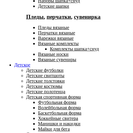
Наборы шапка+снуд
Детские шапки
Пледы
,
перчатки
,
сувенирка
Пледы вязаные
Перчатки вязаные
Варежки вязаные
Вязаные комплекты
Комплекты шапка+снуд
Вязаные носки
Вязаные сувениры
Детское
Детские футболки
Детские свитшоты
Детские толстовки
Детские костюмы
Детские полотенца
Детская спортивная форма
Футбольная форма
Волейбольная форма
Баскетбольная форма
Хоккейные свитера
Манишки и накидки
Майки для бега