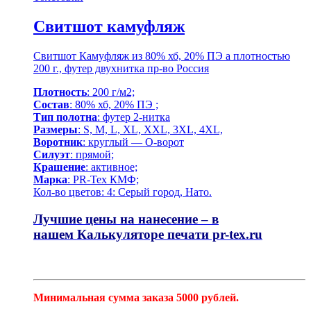
Свитшот камуфляж
Свитшот Камуфляж из 80% хб, 20% ПЭ а плотностью
200 г., футер двухнитка пр-во Россия
Плотность
: 200 г/м2;
Состав
: 80% хб, 20% ПЭ ;
Тип полотна
: футер 2-нитка
Размеры
: S, M, L, XL, XXL, 3XL, 4XL,
Воротник
: круглый — О-ворот
Силуэт
: прямой;
Крашение
: активное;
Марка
: PR-Tex КМФ;
Кол-во цветов: 4: Серый город, Нато.
Лучшие цены на нанесение – в
нашем
Калькуляторе печати pr-tex.ru
Минимальная сумма заказа 5000 рублей.