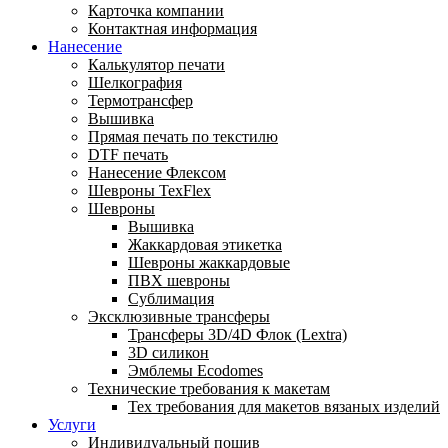
Карточка компании
Контактная информация
Нанесение
Калькулятор печати
Шелкография
Термотрансфер
Вышивка
Прямая печать по текстилю
DTF печать
Нанесение Флексом
Шевроны TexFlex
Шевроны
Вышивка
Жаккардовая этикетка
Шевроны жаккардовые
ПВХ шевроны
Сублимация
Эксклюзивные трансферы
Трансферы 3D/4D Флок (Lextra)
3D силикон
Эмблемы Ecodomes
Технические требования к макетам
Тех требования для макетов вязаных изделий
Услуги
Индивидуальный пошив