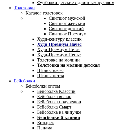
Футболки детские с длинным рукавом
Толстовки
Каталог толстовок
Свитшот мужской
Свитшот женский
Свитшот детский
Свитшот Премиум
Худи-кенгуру классик
Худи-Премиум Начес
Худи-Премиум Петля
Худи-Премиум Пенье
Толстовка на молнии
Толстовка на молнии детская
Штаны начес
Штаны петля
Бейсболки
Бейсболки оптом
Бейсболка Классик
Бейсболка велюр
Бейсболка полувелюр
Бейсболка Смарт
Бейсболка на липучке
Бейсболки 6-клинки
Козырек
Панама