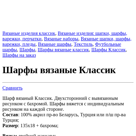
Вязаные изделия классик
,
Вязаные изделия: шапки, шарфы,
варежки, перчатки
,
Вязаные наборы
,
Вязаные шапки, шарфы,
варежки, пледы
,
Вязаные шарфы
,
Текстиль
,
Футбольные
шарфы
,
Шарфы
,
Шарфы вязаные классик
,
Шарфы Классик
,
Шарфы на заказ
Шарфы вязаные Классик
Сравнить
Шарф вязаный Классик. Двухсторонний с вывязанным
рисунком с бахромой. Шарфы вяжется с индивидуальным
рисунком на каждой стороне.
Состав
: 100% акрил пр-во Беларусь, Турция или п/ш пр-ва
Турция;
Размер
: 135х18 + бахрома;
Вязка:
двойной жаккард;