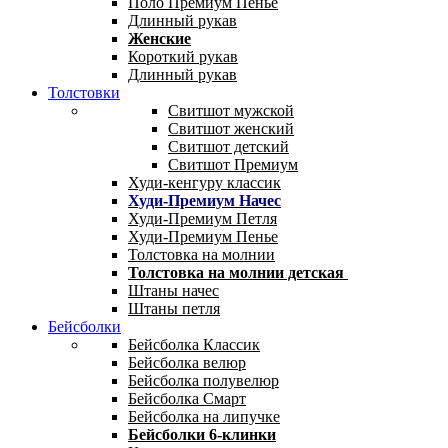
Поло Премиум Пенье
Длинный рукав
Женские
Короткий рукав
Длинный рукав
Толстовки
Свитшот мужской
Свитшот женский
Свитшот детский
Свитшот Премиум
Худи-кенгуру классик
Худи-Премиум Начес
Худи-Премиум Петля
Худи-Премиум Пенье
Толстовка на молнии
Толстовка на молнии детская
Штаны начес
Штаны петля
Бейсболки
Бейсболка Классик
Бейсболка велюр
Бейсболка полувелюр
Бейсболка Смарт
Бейсболка на липучке
Бейсболки 6-клинки