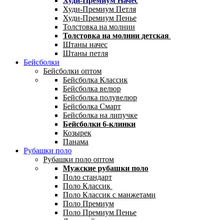
Худи-Премиум Начес
Худи-Премиум Петля
Худи-Премиум Пенье
Толстовка на молнии
Толстовка на молнии детская
Штаны начес
Штаны петля
Бейсболки
Бейсболки оптом
Бейсболка Классик
Бейсболка велюр
Бейсболка полувелюр
Бейсболка Смарт
Бейсболка на липучке
Бейсболки 6-клинки
Козырек
Панама
Рубашки поло
Рубашки поло оптом
Мужские рубашки поло
Поло стандарт
Поло Классик
Поло Классик с манжетами
Поло Премиум
Поло Премиум Пенье