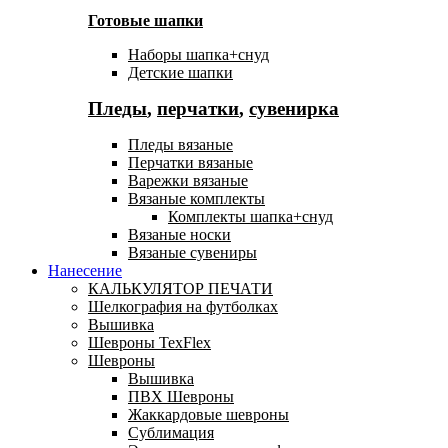
Готовые шапки
Наборы шапка+снуд
Детские шапки
Пледы
,
перчатки
,
сувенирка
Пледы вязаные
Перчатки вязаные
Варежки вязаные
Вязаные комплекты
Комплекты шапка+снуд
Вязаные носки
Вязаные сувениры
Нанесение
КАЛЬКУЛЯТОР ПЕЧАТИ
Шелкография на футболках
Вышивка
Шевроны TexFlex
Шевроны
Вышивка
ПВХ Шевроны
Жаккардовые шевроны
Сублимация