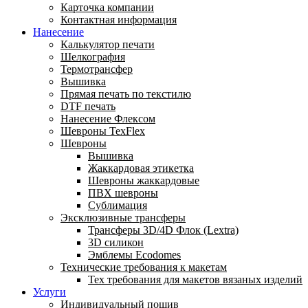
Карточка компании
Контактная информация
Нанесение
Калькулятор печати
Шелкография
Термотрансфер
Вышивка
Прямая печать по текстилю
DTF печать
Нанесение Флексом
Шевроны TexFlex
Шевроны
Вышивка
Жаккардовая этикетка
Шевроны жаккардовые
ПВХ шевроны
Сублимация
Эксклюзивные трансферы
Трансферы 3D/4D Флок (Lextra)
3D силикон
Эмблемы Ecodomes
Технические требования к макетам
Тех требования для макетов вязаных изделий
Услуги
Индивидуальный пошив