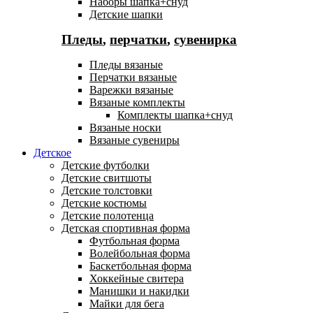
Наборы шапка+снуд
Детские шапки
Пледы
,
перчатки
,
сувенирка
Пледы вязаные
Перчатки вязаные
Варежки вязаные
Вязаные комплекты
Комплекты шапка+снуд
Вязаные носки
Вязаные сувениры
Детское
Детские футболки
Детские свитшоты
Детские толстовки
Детские костюмы
Детские полотенца
Детская спортивная форма
Футбольная форма
Волейбольная форма
Баскетбольная форма
Хоккейные свитера
Манишки и накидки
Майки для бега