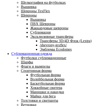
Шелкография на футболках
Вышивка
Шевроны TexFlex
Шевроны
Вышивка
ПВХ Шевроны
Жаккардовые шевроны
Сублимация
Эксклюзивные трансферы
Трансферы 3D/4D Флок (Lextra)
/shevrony-texflex/
Эмблемы Ecodomes
Сублимационная одежда
Футболки сублимационные
Шарфы
Флаги и вымпелы
Спортивная форма
Футбольная форма
Волейбольная форма
Баскетбольная форма
Хоккейные свитера
Манишки и накидки
Майки для бега
Толстовки и свитшоты
Ветровки