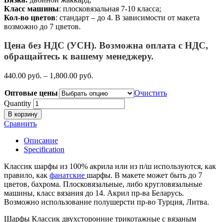
Класс машины
: плосковязальная 7-10 класса;
Кол-во цветов
: стандарт – до 4. В зависимости от макета
возможно до 7 цветов.
Цена без НДС (УСН). Возможна оплата с НДС,
обращайтесь к вашему менеджеру.
440.00
р
уб.
–
1,800.00
р
уб.
Оптовые цены
Очистить
Quantity
В корзину
Сравнить
Описание
Specification
Классик шарфы из 100% акрила или из п/ш используются, как
правило, как
фанатские
шарфы. В макете может быть до 7
цветов, бахрома. Плосковязальные, либо кругловязальные
машины, класс вязания до 14. Акрил пр-ва Беларусь.
Возможно использование полушерсти пр-во Турция, Литва.
Шарфы Классик двухсторонние трикотажные с вязаным