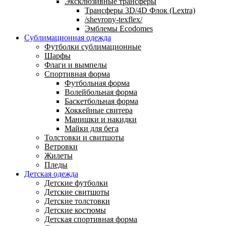
Эксклюзивные трансферы
Трансферы 3D/4D Флок (Lextra)
/shevrony-texflex/
Эмблемы Ecodomes
Сублимационная одежда
Футболки сублимационные
Шарфы
Флаги и вымпелы
Спортивная форма
Футбольная форма
Волейбольная форма
Баскетбольная форма
Хоккейные свитера
Манишки и накидки
Майки для бега
Толстовки и свитшоты
Ветровки
Жилеты
Пледы
Детская одежда
Детские футболки
Детские свитшоты
Детские толстовки
Детские костюмы
Детская спортивная форма