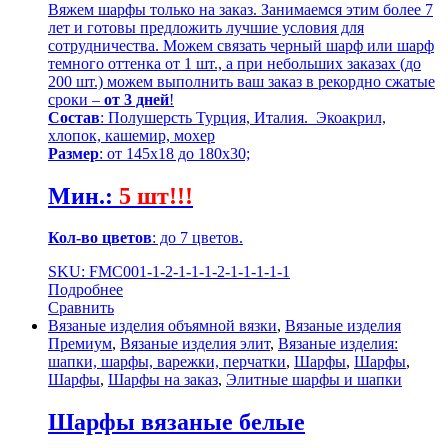
Вяжем шарфы только на заказ. Занимаемся этим более 7
лет и готовы предложить лучшие условия для
сотрудничества. Можем связать черный шарф или шарф
темного оттенка от 1 шт., а при небольших заказах (до
200 шт.) можем выполнить ваш заказ в рекордно сжатые
сроки –
от 3 дней
!
Состав
: Полушерсть Турция, Италия. Экоакрил,
хлопок, кашемир, мохер
Размер
: от 145х18 до 180х30;
Мин.
:
5 шт!!!
Кол-во цветов
: до 7 цветов.
SKU: FMC001-1-2-1-1-1-2-1-1-1-1-1
Подробнее
Сравнить
Вязаные изделия объямной вязки
,
Вязаные изделия
Премиум
,
Вязаные изделия элит
,
Вязаные изделия:
шапки, шарфы, варежки, перчатки
,
Шарфы
,
Шарфы
,
Шарфы
,
Шарфы на заказ
,
Элитные шарфы и шапки
Шарфы вязаные белые