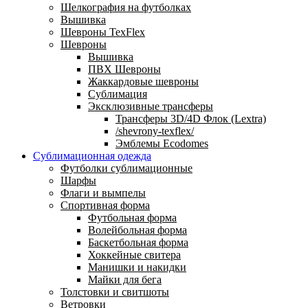
Шелкография на футболках
Вышивка
Шевроны TexFlex
Шевроны
Вышивка
ПВХ Шевроны
Жаккардовые шевроны
Сублимация
Эксклюзивные трансферы
Трансферы 3D/4D Флок (Lextra)
/shevrony-texflex/
Эмблемы Ecodomes
Сублимационная одежда
Футболки сублимационные
Шарфы
Флаги и вымпелы
Спортивная форма
Футбольная форма
Волейбольная форма
Баскетбольная форма
Хоккейные свитера
Манишки и накидки
Майки для бега
Толстовки и свитшоты
Ветровки