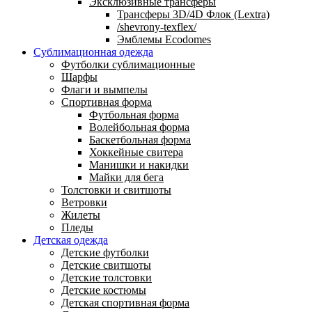
Эксклюзивные трансферы
Трансферы 3D/4D Флок (Lextra)
/shevrony-texflex/
Эмблемы Ecodomes
Сублимационная одежда
Футболки сублимационные
Шарфы
Флаги и вымпелы
Спортивная форма
Футбольная форма
Волейбольная форма
Баскетбольная форма
Хоккейные свитера
Манишки и накидки
Майки для бега
Толстовки и свитшоты
Ветровки
Жилеты
Пледы
Детская одежда
Детские футболки
Детские свитшоты
Детские толстовки
Детские костюмы
Детская спортивная форма