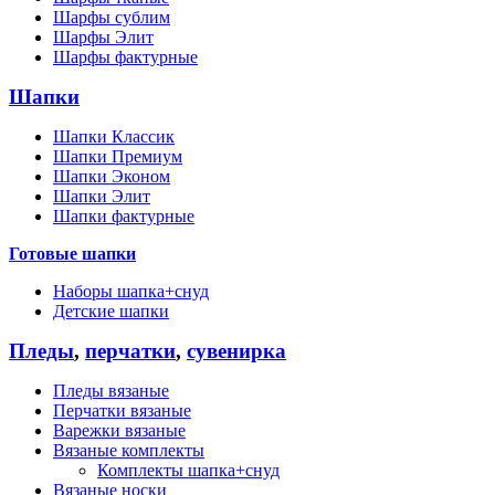
Шарфы сублим
Шарфы Элит
Шарфы фактурные
Шапки
Шапки Классик
Шапки Премиум
Шапки Эконом
Шапки Элит
Шапки фактурные
Готовые шапки
Наборы шапка+снуд
Детские шапки
Пледы
,
перчатки
,
сувенирка
Пледы вязаные
Перчатки вязаные
Варежки вязаные
Вязаные комплекты
Комплекты шапка+снуд
Вязаные носки