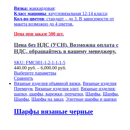
Вязка:
жаккардовая;
Класс машины
: кругловязальная 12-14 класса;
Кол-во цветов
: стандарт – до 3. В зависимости от
макета возможно до 4 цветов.
Цена при заказе 500 шт.
Цена без НДС (УСН). Возможна оплата с
НДС, обращайтесь в вашему менеджеру.
SKU: FMC001-1-2-1-1-1-5
440.00
р
уб.
–
6,000.00
р
уб.
Выберите параметры
Сравнить
Вязаные изделия объямной вязки
,
Вязаные изделия
Премиум
,
Вязаные изделия элит
,
Вязаные изделия:
шапки, шарфы, варежки, перчатки
,
Шарфы
,
Шарфы
,
Шарфы
,
Шарфы на заказ
,
Элитные шарфы и шапки
Шарфы вязаные черные