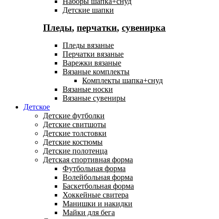
Наборы шапка+снуд
Детские шапки
Пледы
,
перчатки
,
сувенирка
Пледы вязаные
Перчатки вязаные
Варежки вязаные
Вязаные комплекты
Комплекты шапка+снуд
Вязаные носки
Вязаные сувениры
Детское
Детские футболки
Детские свитшоты
Детские толстовки
Детские костюмы
Детские полотенца
Детская спортивная форма
Футбольная форма
Волейбольная форма
Баскетбольная форма
Хоккейные свитера
Манишки и накидки
Майки для бега