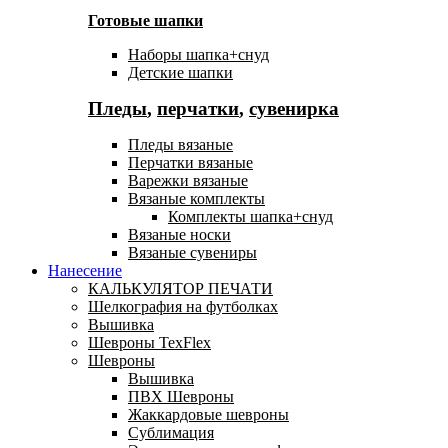
Готовые шапки
Наборы шапка+снуд
Детские шапки
Пледы
,
перчатки
,
сувенирка
Пледы вязаные
Перчатки вязаные
Варежки вязаные
Вязаные комплекты
Комплекты шапка+снуд
Вязаные носки
Вязаные сувениры
Нанесение
КАЛЬКУЛЯТОР ПЕЧАТИ
Шелкография на футболках
Вышивка
Шевроны TexFlex
Шевроны
Вышивка
ПВХ Шевроны
Жаккардовые шевроны
Сублимация