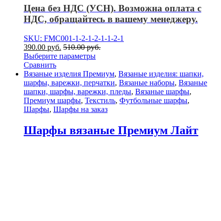
Цена без НДС (УСН). Возможна оплата с
НДС, обращайтесь в вашему менеджеру.
SKU: FMC001-1-2-1-2-1-1-2-1
390.00
р
уб.
510.00
р
уб.
Выберите параметры
Сравнить
Вязаные изделия Премиум
,
Вязаные изделия: шапки,
шарфы, варежки, перчатки
,
Вязаные наборы
,
Вязаные
шапки, шарфы, варежки, пледы
,
Вязаные шарфы
,
Премиум шарфы
,
Текстиль
,
Футбольные шарфы
,
Шарфы
,
Шарфы на заказ
Шарфы вязаные Премиум Лайт