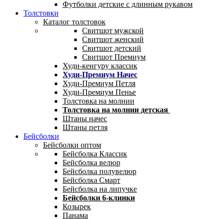
Футболки детские с длинным рукавом
Толстовки
Каталог толстовок
Свитшот мужской
Свитшот женский
Свитшот детский
Свитшот Премиум
Худи-кенгуру классик
Худи-Премиум Начес
Худи-Премиум Петля
Худи-Премиум Пенье
Толстовка на молнии
Толстовка на молнии детская
Штаны начес
Штаны петля
Бейсболки
Бейсболки оптом
Бейсболка Классик
Бейсболка велюр
Бейсболка полувелюр
Бейсболка Смарт
Бейсболка на липучке
Бейсболки 6-клинки
Козырек
Панама