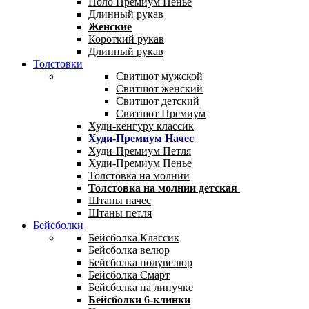
Поло Премиум Пенье
Длинный рукав
Женские
Короткий рукав
Длинный рукав
Толстовки
Свитшот мужской
Свитшот женский
Свитшот детский
Свитшот Премиум
Худи-кенгуру классик
Худи-Премиум Начес
Худи-Премиум Петля
Худи-Премиум Пенье
Толстовка на молнии
Толстовка на молнии детская
Штаны начес
Штаны петля
Бейсболки
Бейсболка Классик
Бейсболка велюр
Бейсболка полувелюр
Бейсболка Смарт
Бейсболка на липучке
Бейсболки 6-клинки