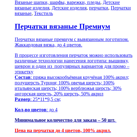
Вязаные шапки, шарфы, варежки, пледы
,
Детские
вязаные изделия
,
Детские изделия
,
перчатки
,
Перчатки
вязаные
,
Текстиль
Перчатки вязаные Премиум
Перчатки вязаные премиум с вывязанным логотипом.
Жаккардовая вязка, до 4 цветов.
В процессе изготовления перчаток можно использовать
различные технологии нанесения логотипа: вышивку,
шеврон и один из популярных вариантов для промо –
этикетку
Состав
: пряжа высокообъёмная кручёная 100% акрил;
полушерсть Турция; 100% овечья шерсть; 100%
итальянская шерсть; 100% верблюжья шерсть; 30%
ангорская шерсть, 20% шерсть, 50% акрил
Размер
: 25*11*9,5 см;
Кол-во цветов
: до 4
Минимальное количество для заказа – 50 шт.
Цена на перчатки до 4 цветов, 100% акрил.