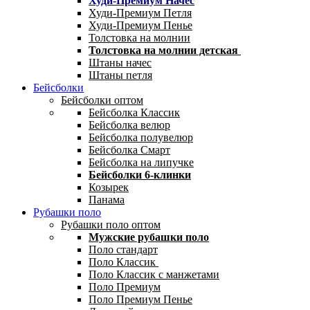
Худи-Премиум Начес
Худи-Премиум Петля
Худи-Премиум Пенье
Толстовка на молнии
Толстовка на молнии детская
Штаны начес
Штаны петля
Бейсболки
Бейсболки оптом
Бейсболка Классик
Бейсболка велюр
Бейсболка полувелюр
Бейсболка Смарт
Бейсболка на липучке
Бейсболки 6-клинки
Козырек
Панама
Рубашки поло
Рубашки поло оптом
Мужские рубашки поло
Поло стандарт
Поло Классик
Поло Классик с манжетами
Поло Премиум
Поло Премиум Пенье