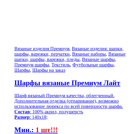
Вязаные изделия Премиум
,
Вязаные изделия: шапки,
шарфы, варежки, перчатки
,
Вязаные наборы
,
Вязаные
шапки, шарфы, варежки, пледы
,
Вязаные шарфы
,
Премиум шарфы
,
Текстиль
,
Футбольные шарфы
,
Шарфы
,
Шарфы на заказ
Шарфы вязаные Премиум Лайт
Шарф вязаный Премиум качества, облегченный.
Дополнительная отделка (отпаривание), возможно
использование люрекса по всей поверхности шарфа.
Состав
: 100% акрил, полушерсть
Размер
: 140х18;
Мин.
:
1 шт!!!