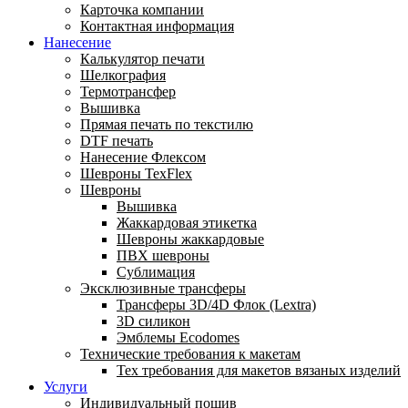
Карточка компании
Контактная информация
Нанесение
Калькулятор печати
Шелкография
Термотрансфер
Вышивка
Прямая печать по текстилю
DTF печать
Нанесение Флексом
Шевроны TexFlex
Шевроны
Вышивка
Жаккардовая этикетка
Шевроны жаккардовые
ПВХ шевроны
Сублимация
Эксклюзивные трансферы
Трансферы 3D/4D Флок (Lextra)
3D силикон
Эмблемы Ecodomes
Технические требования к макетам
Тех требования для макетов вязаных изделий
Услуги
Индивидуальный пошив