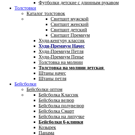
Футболки детские с длинным рукавом
Толстовки
Каталог толстовок
Свитшот мужской
Свитшот женский
Свитшот детский
Свитшот Премиум
Худи-кенгуру классик
Худи-Премиум Начес
Худи-Премиум Петля
Худи-Премиум Пенье
Толстовка на молнии
Толстовка на молнии детская
Штаны начес
Штаны петля
Бейсболки
Бейсболки оптом
Бейсболка Классик
Бейсболка велюр
Бейсболка полувелюр
Бейсболка Смарт
Бейсболка на липучке
Бейсболки 6-клинки
Козырек
Панама