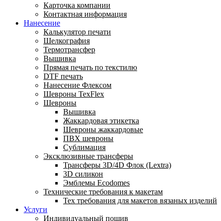
Карточка компании
Контактная информация
Нанесение
Калькулятор печати
Шелкография
Термотрансфер
Вышивка
Прямая печать по текстилю
DTF печать
Нанесение Флексом
Шевроны TexFlex
Шевроны
Вышивка
Жаккардовая этикетка
Шевроны жаккардовые
ПВХ шевроны
Сублимация
Эксклюзивные трансферы
Трансферы 3D/4D Флок (Lextra)
3D силикон
Эмблемы Ecodomes
Технические требования к макетам
Тех требования для макетов вязаных изделий
Услуги
Индивидуальный пошив