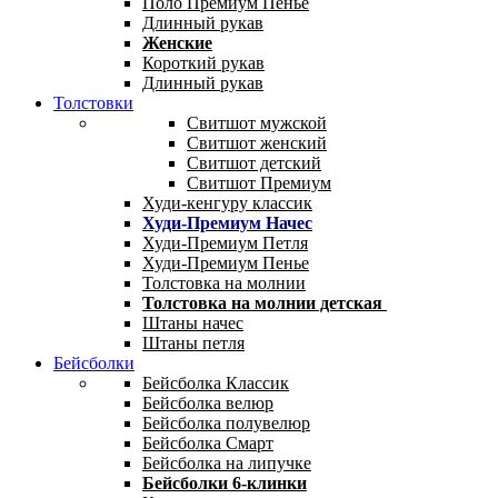
Поло Премиум Пенье
Длинный рукав
Женские
Короткий рукав
Длинный рукав
Толстовки
Свитшот мужской
Свитшот женский
Свитшот детский
Свитшот Премиум
Худи-кенгуру классик
Худи-Премиум Начес
Худи-Премиум Петля
Худи-Премиум Пенье
Толстовка на молнии
Толстовка на молнии детская
Штаны начес
Штаны петля
Бейсболки
Бейсболка Классик
Бейсболка велюр
Бейсболка полувелюр
Бейсболка Смарт
Бейсболка на липучке
Бейсболки 6-клинки