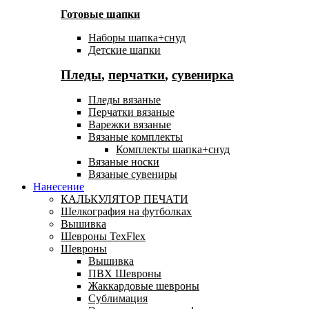
Готовые шапки
Наборы шапка+снуд
Детские шапки
Пледы
,
перчатки
,
сувенирка
Пледы вязаные
Перчатки вязаные
Варежки вязаные
Вязаные комплекты
Комплекты шапка+снуд
Вязаные носки
Вязаные сувениры
Нанесение
КАЛЬКУЛЯТОР ПЕЧАТИ
Шелкография на футболках
Вышивка
Шевроны TexFlex
Шевроны
Вышивка
ПВХ Шевроны
Жаккардовые шевроны
Сублимация