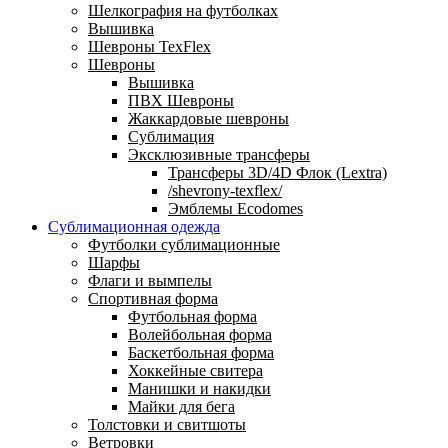
Шелкография на футболках
Вышивка
Шевроны TexFlex
Шевроны
Вышивка
ПВХ Шевроны
Жаккардовые шевроны
Сублимация
Эксклюзивные трансферы
Трансферы 3D/4D Флок (Lextra)
/shevrony-texflex/
Эмблемы Ecodomes
Сублимационная одежда
Футболки сублимационные
Шарфы
Флаги и вымпелы
Спортивная форма
Футбольная форма
Волейбольная форма
Баскетбольная форма
Хоккейные свитера
Манишки и накидки
Майки для бега
Толстовки и свитшоты
Ветровки