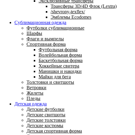
Эксклюзивные трансферы
Трансферы 3D/4D Флок (Lextra)
/shevrony-texflex/
Эмблемы Ecodomes
Сублимационная одежда
Футболки сублимационные
Шарфы
Флаги и вымпелы
Спортивная форма
Футбольная форма
Волейбольная форма
Баскетбольная форма
Хоккейные свитера
Манишки и накидки
Майки для бега
Толстовки и свитшоты
Ветровки
Жилеты
Пледы
Детская одежда
Детские футболки
Детские свитшоты
Детские толстовки
Детские костюмы
Детская спортивная форма