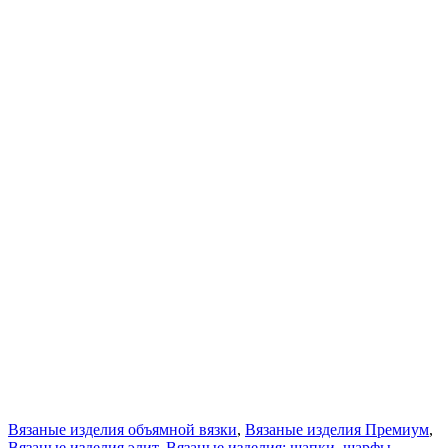
Вязаные изделия объямной вязки
,
Вязаные изделия Премиум
,
Вязаные изделия элит
,
Вязаные изделия: шапки, шарфы,