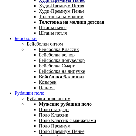
Худи-Премиум Начес
Худи-Премиум Петля
Худи-Премиум Пенье
Толстовка на молнии
Толстовка на молнии детская
Штаны начес
Штаны петля
Бейсболки
Бейсболки оптом
Бейсболка Классик
Бейсболка велюр
Бейсболка полувелюр
Бейсболка Смарт
Бейсболка на липучке
Бейсболки 6-клинки
Козырек
Панама
Рубашки поло
Рубашки поло оптом
Мужские рубашки поло
Поло стандарт
Поло Классик
Поло Классик с манжетами
Поло Премиум
Поло Премиум Пенье