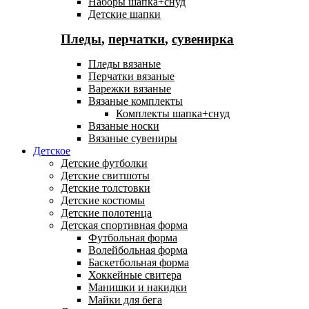
Наборы шапка+снуд
Детские шапки
Пледы
,
перчатки
,
сувенирка
Пледы вязаные
Перчатки вязаные
Варежки вязаные
Вязаные комплекты
Комплекты шапка+снуд
Вязаные носки
Вязаные сувениры
Детское
Детские футболки
Детские свитшоты
Детские толстовки
Детские костюмы
Детские полотенца
Детская спортивная форма
Футбольная форма
Волейбольная форма
Баскетбольная форма
Хоккейные свитера
Манишки и накидки
Майки для бега