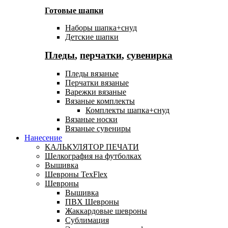
Готовые шапки
Наборы шапка+снуд
Детские шапки
Пледы
,
перчатки
,
сувенирка
Пледы вязаные
Перчатки вязаные
Варежки вязаные
Вязаные комплекты
Комплекты шапка+снуд
Вязаные носки
Вязаные сувениры
Нанесение
КАЛЬКУЛЯТОР ПЕЧАТИ
Шелкография на футболках
Вышивка
Шевроны TexFlex
Шевроны
Вышивка
ПВХ Шевроны
Жаккардовые шевроны
Сублимация