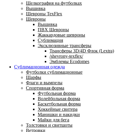
Шелкография на футболках
Вышивка
Шевроны TexFlex
Шевроны
Вышивка
ПВХ Шевроны
Жаккардовые шевроны
Сублимация
Эксклюзивные трансферы
Трансферы 3D/4D Флок (Lextra)
/shevrony-texflex/
Эмблемы Ecodomes
Сублимационная одежда
Футболки сублимационные
Шарфы
Флаги и вымпелы
Спортивная форма
Футбольная форма
Волейбольная форма
Баскетбольная форма
Хоккейные свитера
Манишки и накидки
Майки для бега
Толстовки и свитшоты
Ветровки