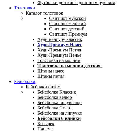
Футболки детские с длинным рукавом
Толстовки
Каталог толстовок
Свитшот мужской
Свитшот женский
Свитшот детский
Свитшот Премиум
Худи-кенгуру классик
Худи-Премиум Начес
Худи-Премиум Петля
Худи-Премиум Пенье
Толстовка на молнии
Толстовка на молнии детская
Штаны начес
Штаны петля
Бейсболки
Бейсболки оптом
Бейсболка Классик
Бейсболка велюр
Бейсболка полувелюр
Бейсболка Смарт
Бейсболка на липучке
Бейсболки 6-клинки
Козырек
Панама