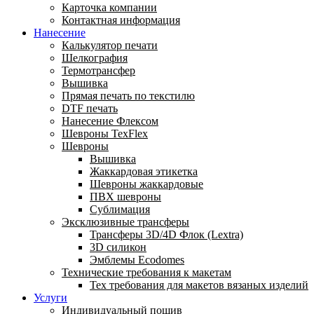
Карточка компании
Контактная информация
Нанесение
Калькулятор печати
Шелкография
Термотрансфер
Вышивка
Прямая печать по текстилю
DTF печать
Нанесение Флексом
Шевроны TexFlex
Шевроны
Вышивка
Жаккардовая этикетка
Шевроны жаккардовые
ПВХ шевроны
Сублимация
Эксклюзивные трансферы
Трансферы 3D/4D Флок (Lextra)
3D силикон
Эмблемы Ecodomes
Технические требования к макетам
Тех требования для макетов вязаных изделий
Услуги
Индивидуальный пошив