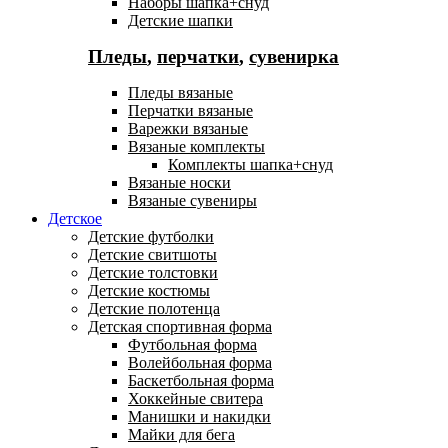
Наборы шапка+снуд
Детские шапки
Пледы
,
перчатки
,
сувенирка
Пледы вязаные
Перчатки вязаные
Варежки вязаные
Вязаные комплекты
Комплекты шапка+снуд
Вязаные носки
Вязаные сувениры
Детское
Детские футболки
Детские свитшоты
Детские толстовки
Детские костюмы
Детские полотенца
Детская спортивная форма
Футбольная форма
Волейбольная форма
Баскетбольная форма
Хоккейные свитера
Манишки и накидки
Майки для бега