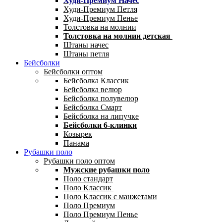
Худи-Премиум Начес
Худи-Премиум Петля
Худи-Премиум Пенье
Толстовка на молнии
Толстовка на молнии детская
Штаны начес
Штаны петля
Бейсболки
Бейсболки оптом
Бейсболка Классик
Бейсболка велюр
Бейсболка полувелюр
Бейсболка Смарт
Бейсболка на липучке
Бейсболки 6-клинки
Козырек
Панама
Рубашки поло
Рубашки поло оптом
Мужские рубашки поло
Поло стандарт
Поло Классик
Поло Классик с манжетами
Поло Премиум
Поло Премиум Пенье