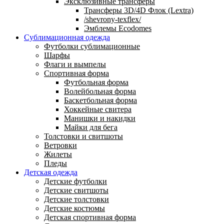
Эксклюзивные трансферы
Трансферы 3D/4D Флок (Lextra)
/shevrony-texflex/
Эмблемы Ecodomes
Сублимационная одежда
Футболки сублимационные
Шарфы
Флаги и вымпелы
Спортивная форма
Футбольная форма
Волейбольная форма
Баскетбольная форма
Хоккейные свитера
Манишки и накидки
Майки для бега
Толстовки и свитшоты
Ветровки
Жилеты
Пледы
Детская одежда
Детские футболки
Детские свитшоты
Детские толстовки
Детские костюмы
Детская спортивная форма