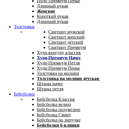
Поло Премиум Пенье
Длинный рукав
Женские
Короткий рукав
Длинный рукав
Толстовки
Свитшот мужской
Свитшот женский
Свитшот детский
Свитшот Премиум
Худи-кенгуру классик
Худи-Премиум Начес
Худи-Премиум Петля
Худи-Премиум Пенье
Толстовка на молнии
Толстовка на молнии детская
Штаны начес
Штаны петля
Бейсболки
Бейсболка Классик
Бейсболка велюр
Бейсболка полувелюр
Бейсболка Смарт
Бейсболка на липучке
Бейсболки 6-клинки