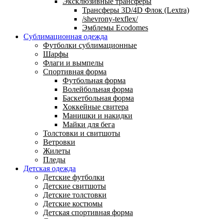
Эксклюзивные трансферы
Трансферы 3D/4D Флок (Lextra)
/shevrony-texflex/
Эмблемы Ecodomes
Сублимационная одежда
Футболки сублимационные
Шарфы
Флаги и вымпелы
Спортивная форма
Футбольная форма
Волейбольная форма
Баскетбольная форма
Хоккейные свитера
Манишки и накидки
Майки для бега
Толстовки и свитшоты
Ветровки
Жилеты
Пледы
Детская одежда
Детские футболки
Детские свитшоты
Детские толстовки
Детские костюмы
Детская спортивная форма