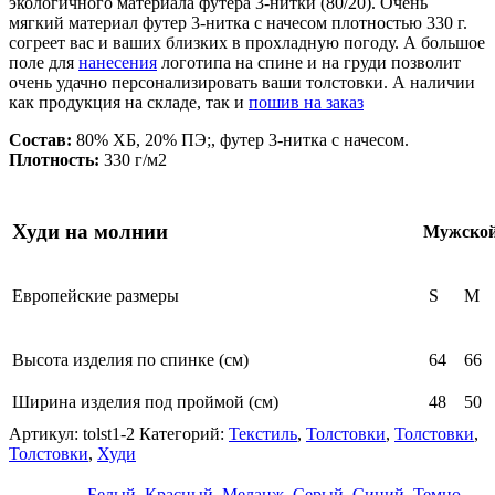
экологичного материала футера 3-нитки (80/20). Очень
мягкий материал футер 3-нитка с начесом плотностью 330 г.
согреет вас и ваших близких в прохладную погоду. А большое
поле для
нанесения
логотипа на спине и на груди позволит
очень удачно персонализировать ваши толстовки. А наличии
как продукция на складе, так и
пошив на заказ
Состав:
80% ХБ, 20% ПЭ;, футер 3-нитка с начесом.
Плотность:
330 г/м2
Худи на молнии
Мужской
Европейские размеры
S
M
Высота изделия по спинке (см)
64
66
Ширина изделия под проймой (см)
48
50
Артикул:
tolst1-2
Категорий:
Текстиль
,
Толстовки
,
Толстовки
,
Толстовки
,
Худи
Белый
,
Красный
,
Меланж
,
Серый
,
Синий
,
Темно-