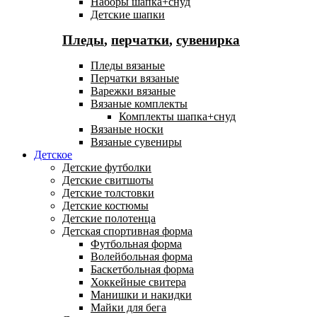
Наборы шапка+снуд
Детские шапки
Пледы
,
перчатки
,
сувенирка
Пледы вязаные
Перчатки вязаные
Варежки вязаные
Вязаные комплекты
Комплекты шапка+снуд
Вязаные носки
Вязаные сувениры
Детское
Детские футболки
Детские свитшоты
Детские толстовки
Детские костюмы
Детские полотенца
Детская спортивная форма
Футбольная форма
Волейбольная форма
Баскетбольная форма
Хоккейные свитера
Манишки и накидки
Майки для бега