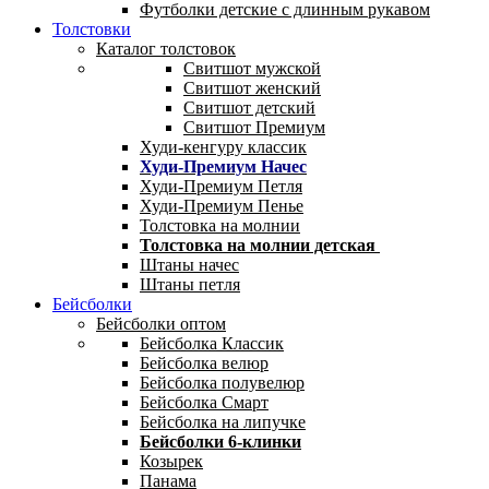
Футболки детские с длинным рукавом
Толстовки
Каталог толстовок
Свитшот мужской
Свитшот женский
Свитшот детский
Свитшот Премиум
Худи-кенгуру классик
Худи-Премиум Начес
Худи-Премиум Петля
Худи-Премиум Пенье
Толстовка на молнии
Толстовка на молнии детская
Штаны начес
Штаны петля
Бейсболки
Бейсболки оптом
Бейсболка Классик
Бейсболка велюр
Бейсболка полувелюр
Бейсболка Смарт
Бейсболка на липучке
Бейсболки 6-клинки
Козырек
Панама