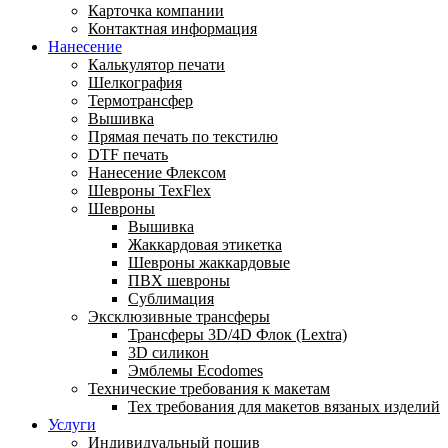
Карточка компании
Контактная информация
Нанесение
Калькулятор печати
Шелкография
Термотрансфер
Вышивка
Прямая печать по текстилю
DTF печать
Нанесение Флексом
Шевроны TexFlex
Шевроны
Вышивка
Жаккардовая этикетка
Шевроны жаккардовые
ПВХ шевроны
Сублимация
Эксклюзивные трансферы
Трансферы 3D/4D Флок (Lextra)
3D силикон
Эмблемы Ecodomes
Технические требования к макетам
Тех требования для макетов вязаных изделий
Услуги
Индивидуальный пошив