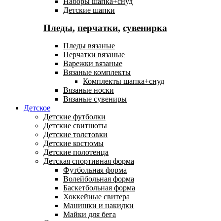
Наборы шапка+снуд
Детские шапки
Пледы
,
перчатки
,
сувенирка
Пледы вязаные
Перчатки вязаные
Варежки вязаные
Вязаные комплекты
Комплекты шапка+снуд
Вязаные носки
Вязаные сувениры
Детское
Детские футболки
Детские свитшоты
Детские толстовки
Детские костюмы
Детские полотенца
Детская спортивная форма
Футбольная форма
Волейбольная форма
Баскетбольная форма
Хоккейные свитера
Манишки и накидки
Майки для бега