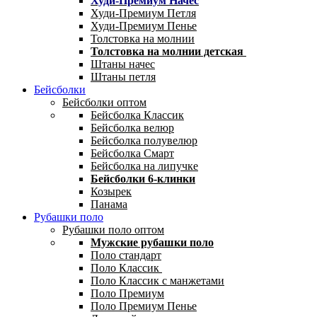
Худи-Премиум Начес
Худи-Премиум Петля
Худи-Премиум Пенье
Толстовка на молнии
Толстовка на молнии детская
Штаны начес
Штаны петля
Бейсболки
Бейсболки оптом
Бейсболка Классик
Бейсболка велюр
Бейсболка полувелюр
Бейсболка Смарт
Бейсболка на липучке
Бейсболки 6-клинки
Козырек
Панама
Рубашки поло
Рубашки поло оптом
Мужские рубашки поло
Поло стандарт
Поло Классик
Поло Классик с манжетами
Поло Премиум
Поло Премиум Пенье