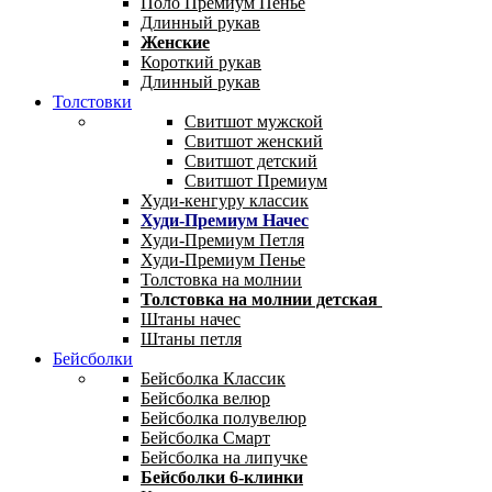
Поло Премиум Пенье
Длинный рукав
Женские
Короткий рукав
Длинный рукав
Толстовки
Свитшот мужской
Свитшот женский
Свитшот детский
Свитшот Премиум
Худи-кенгуру классик
Худи-Премиум Начес
Худи-Премиум Петля
Худи-Премиум Пенье
Толстовка на молнии
Толстовка на молнии детская
Штаны начес
Штаны петля
Бейсболки
Бейсболка Классик
Бейсболка велюр
Бейсболка полувелюр
Бейсболка Смарт
Бейсболка на липучке
Бейсболки 6-клинки