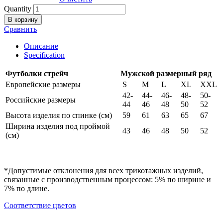
Quantity
В корзину
Сравнить
Описание
Specification
Футболки стрейч
Мужской размерный ряд
Европейские размеры
S
M
L
XL
XXL
42-
44-
46-
48-
50-
Российские размеры
44
46
48
50
52
Высота изделия по спинке (см)
59
61
63
65
67
Ширина изделия под проймой
43
46
48
50
52
(см)
*Допустимые отклонения для всех трикотажных изделий,
связанные с производственным процессом: 5% по ширине и
7% по длине.
Cоответствие цветов