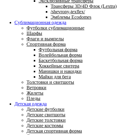
Эксклюзивные трансферы
Трансферы 3D/4D Флок (Lextra)
/shevrony-texflex/
Эмблемы Ecodomes
Сублимационная одежда
Футболки сублимационные
Шарфы
Флаги и вымпелы
Спортивная форма
Футбольная форма
Волейбольная форма
Баскетбольная форма
Хоккейные свитера
Манишки и накидки
Майки для бега
Толстовки и свитшоты
Ветровки
Жилеты
Пледы
Детская одежда
Детские футболки
Детские свитшоты
Детские толстовки
Детские костюмы
Детская спортивная форма