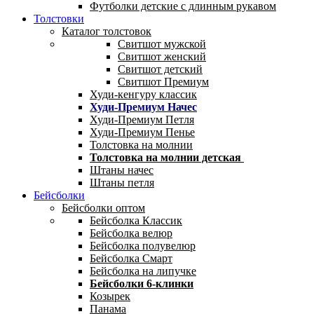
Футболки детские с длинным рукавом
Толстовки
Каталог толстовок
Свитшот мужской
Свитшот женский
Свитшот детский
Свитшот Премиум
Худи-кенгуру классик
Худи-Премиум Начес
Худи-Премиум Петля
Худи-Премиум Пенье
Толстовка на молнии
Толстовка на молнии детская
Штаны начес
Штаны петля
Бейсболки
Бейсболки оптом
Бейсболка Классик
Бейсболка велюр
Бейсболка полувелюр
Бейсболка Смарт
Бейсболка на липучке
Бейсболки 6-клинки
Козырек
Панама