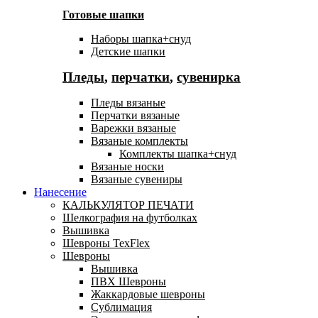
Готовые шапки
Наборы шапка+снуд
Детские шапки
Пледы
,
перчатки
,
сувенирка
Пледы вязаные
Перчатки вязаные
Варежки вязаные
Вязаные комплекты
Комплекты шапка+снуд
Вязаные носки
Вязаные сувениры
Нанесение
КАЛЬКУЛЯТОР ПЕЧАТИ
Шелкография на футболках
Вышивка
Шевроны TexFlex
Шевроны
Вышивка
ПВХ Шевроны
Жаккардовые шевроны
Сублимация