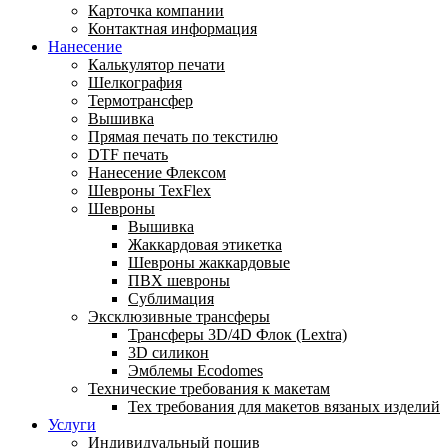
Карточка компании
Контактная информация
Нанесение
Калькулятор печати
Шелкография
Термотрансфер
Вышивка
Прямая печать по текстилю
DTF печать
Нанесение Флексом
Шевроны TexFlex
Шевроны
Вышивка
Жаккардовая этикетка
Шевроны жаккардовые
ПВХ шевроны
Сублимация
Эксклюзивные трансферы
Трансферы 3D/4D Флок (Lextra)
3D силикон
Эмблемы Ecodomes
Технические требования к макетам
Тех требования для макетов вязаных изделий
Услуги
Индивидуальный пошив