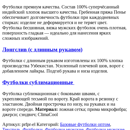
Футболки премиум качества. Состав 100% суперчёсанный
индийский хлопок высшего качества. Гребенная пряжа Пенье
обеспечивает долговечность футболки при каждодневных
стирках: изделие не деформируется и не теряет цвет.
Футболка бесшовная, вязка мужских футболок очень плотная,
поверхность гладкая — идеально для нанесения ярких
сложных изображений.
Лонгслив (с длинным рукавом)
Футболки с длинным рукавом изготовлены их 100% хлопка
производства Узбекистан. Усиленный плечевой шов, ворот с
добавлением лайкры. Подгиб рукава и низа изделия.
Футболки сублимационные
Футболка сублимационная с боковыми швами, с
укрепляющей тесьмой по вороту. Край ворота в резинку с
эластаном. Двойная прострочка по низу, на рукавах и на
вороте спереди.
Материал:
ложная сетка; прима микрофибра;
джерси; сэндвич; ClimaCool
Артикул:
prfpr-el
Категорий:
Базовые футболки оптом
,
Текстиль
,
Футболки
,
Футболки мужские
,
Футболки мужские