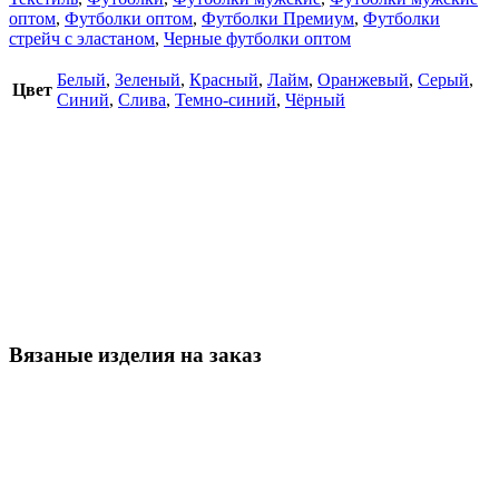
оптом
,
Футболки оптом
,
Футболки Премиум
,
Футболки
стрейч с эластаном
,
Черные футболки оптом
Белый
,
Зеленый
,
Красный
,
Лайм
,
Оранжевый
,
Серый
,
Цвет
Синий
,
Слива
,
Темно-синий
,
Чёрный
Вязаные изделия на заказ