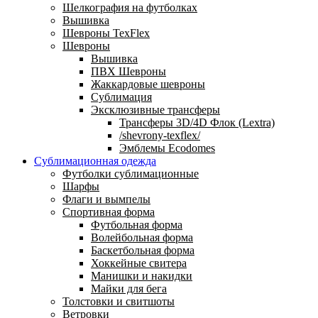
Шелкография на футболках
Вышивка
Шевроны TexFlex
Шевроны
Вышивка
ПВХ Шевроны
Жаккардовые шевроны
Сублимация
Эксклюзивные трансферы
Трансферы 3D/4D Флок (Lextra)
/shevrony-texflex/
Эмблемы Ecodomes
Сублимационная одежда
Футболки сублимационные
Шарфы
Флаги и вымпелы
Спортивная форма
Футбольная форма
Волейбольная форма
Баскетбольная форма
Хоккейные свитера
Манишки и накидки
Майки для бега
Толстовки и свитшоты
Ветровки