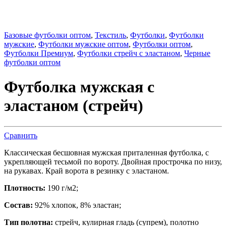
Базовые футболки оптом
,
Текстиль
,
Футболки
,
Футболки
мужские
,
Футболки мужские оптом
,
Футболки оптом
,
Футболки Премиум
,
Футболки стрейч с эластаном
,
Черные
футболки оптом
Футболка мужская с
эластаном (стрейч)
Сравнить
Классическая бесшовная мужская приталенная футболка, с
укрепляющей тесьмой по вороту. Двойная прострочка по низу,
на рукавах. Край ворота в резинку с эластаном.
Плотность:
190 г/м2;
Состав:
92% хлопок, 8% эластан;
Тип полотна:
стрейч, кулирная гладь (супрем), полотно