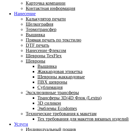
Карточка компании
Контактная информация
Нанесение
Калькулятор печати
Шелкография
Термотрансфер
Вышивка
Прямая печать по текстилю
DTF печать
Нанесение Флексом
Шевроны TexFlex
Шевроны
Вышивка
Жаккардовая этикетка
Шевроны жаккардовые
ПВХ шевроны
Сублимация
Эксклюзивные трансферы
Трансферы 3D/4D Флок (Lextra)
3D силикон
Эмблемы Ecodomes
Технические требования к макетам
Тех требования для макетов вязаных изделий
Услуги
Индивидуальный пошив