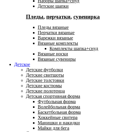
Наборы шапка+снуд
Детские шапки
Пледы
,
перчатки
,
сувенирка
Пледы вязаные
Перчатки вязаные
Варежки вязаные
Вязаные комплекты
Комплекты шапка+снуд
Вязаные носки
Вязаные сувениры
Детское
Детские футболки
Детские свитшоты
Детские толстовки
Детские костюмы
Детские полотенца
Детская спортивная форма
Футбольная форма
Волейбольная форма
Баскетбольная форма
Хоккейные свитера
Манишки и накидки
Майки для бега