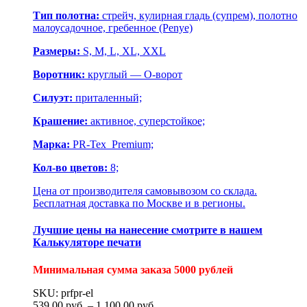
Тип полотна:
стрейч, кулирная гладь (супрем), полотно
малоусадочное, гребенное (Penye)
Размеры:
S, M, L, XL, XXL
Воротник:
круглый — О-ворот
Силуэт:
приталенный;
Крашение:
активное, суперстойкое;
Марка:
PR-Tex Premium;
Кол-во цветов:
8;
Цена от производителя самовывозом со склада.
Бесплатная доставка по Москве и в регионы.
Лучшие цены на нанесение смотрите в нашем
Калькуляторе печати
Минимальная сумма заказа 5000 рублей
SKU: prfpr-el
539.00
р
уб.
–
1,100.00
р
уб.