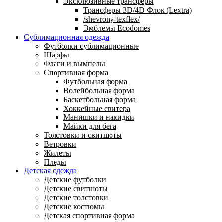
Эксклюзивные трансферы
Трансферы 3D/4D Флок (Lextra)
/shevrony-texflex/
Эмблемы Ecodomes
Сублимационная одежда
Футболки сублимационные
Шарфы
Флаги и вымпелы
Спортивная форма
Футбольная форма
Волейбольная форма
Баскетбольная форма
Хоккейные свитера
Манишки и накидки
Майки для бега
Толстовки и свитшоты
Ветровки
Жилеты
Пледы
Детская одежда
Детские футболки
Детские свитшоты
Детские толстовки
Детские костюмы
Детская спортивная форма