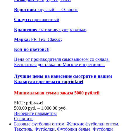
Воротник:
круглый — О-ворот
Силуэт:
приталенный;
Крашение:
активное, суперстойкое;
Марка:
PR-Tex Classic;
Кол-во цветов:
8;
Цена от производителя самовывозом со склада.
Бесплатная доставка по Москве и в регионы.
Лучшие цены на нанесение смотрите в нашем
Калькуляторе печати
ruprint.net
Минимальная сумма заказа 5000 рублей
SKU: prfpr-z-el
500.00
р
уб.
–
1,000.00
р
уб.
Выберите параметры
Сравнить
Базовые футболки оптом
,
Женские футболки оптом
,
Текстиль
,
Футболки
,
Футболки белые
,
Футболки