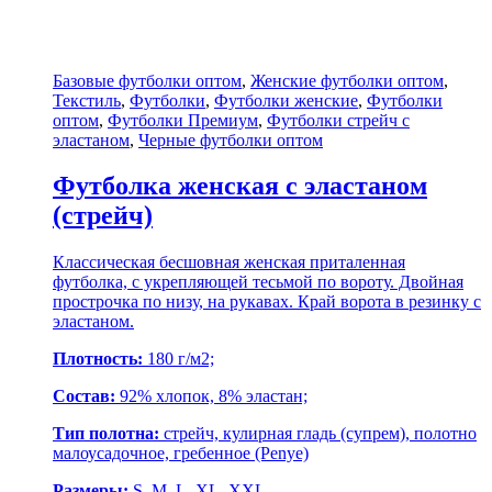
Базовые футболки оптом
,
Женские футболки оптом
,
Текстиль
,
Футболки
,
Футболки женские
,
Футболки
оптом
,
Футболки Премиум
,
Футболки стрейч с
эластаном
,
Черные футболки оптом
Футболка женская с эластаном
(стрейч)
Классическая бесшовная женская приталенная
футболка, с укрепляющей тесьмой по вороту. Двойная
прострочка по низу, на рукавах. Край ворота в резинку с
эластаном.
Плотность:
180 г/м2;
Состав:
92% хлопок, 8% эластан;
Тип полотна:
стрейч, кулирная гладь (супрем), полотно
малоусадочное, гребенное (Penye)
Размеры:
S, M, L, XL, XXL