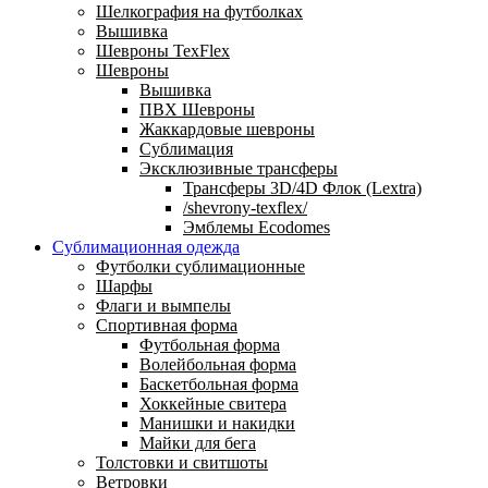
Шелкография на футболках
Вышивка
Шевроны TexFlex
Шевроны
Вышивка
ПВХ Шевроны
Жаккардовые шевроны
Сублимация
Эксклюзивные трансферы
Трансферы 3D/4D Флок (Lextra)
/shevrony-texflex/
Эмблемы Ecodomes
Сублимационная одежда
Футболки сублимационные
Шарфы
Флаги и вымпелы
Спортивная форма
Футбольная форма
Волейбольная форма
Баскетбольная форма
Хоккейные свитера
Манишки и накидки
Майки для бега
Толстовки и свитшоты
Ветровки