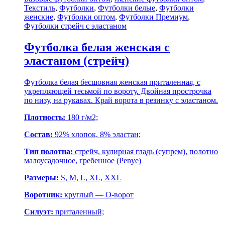
Текстиль
,
Футболки
,
Футболки белые
,
Футболки
женские
,
Футболки оптом
,
Футболки Премиум
,
Футболки стрейч с эластаном
Футболка белая женская с
эластаном (стрейч)
Футболка белая бесшовная женская приталенная, с
укрепляющей тесьмой по вороту. Двойная прострочка
по низу, на рукавах. Край ворота в резинку с эластаном.
Плотность:
180 г/м2;
Состав:
92% хлопок, 8% эластан;
Тип полотна:
стрейч, кулирная гладь (супрем), полотно
малоусадочное, гребенное (Penye)
Размеры:
S, M, L, XL, XXL
Воротник:
круглый — О-ворот
Силуэт:
приталенный;