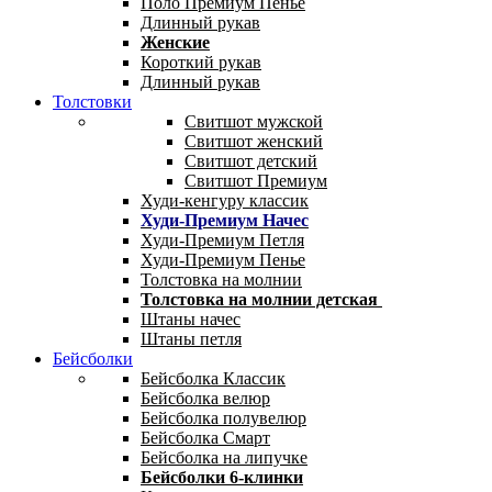
Поло Премиум Пенье
Длинный рукав
Женские
Короткий рукав
Длинный рукав
Толстовки
Свитшот мужской
Свитшот женский
Свитшот детский
Свитшот Премиум
Худи-кенгуру классик
Худи-Премиум Начес
Худи-Премиум Петля
Худи-Премиум Пенье
Толстовка на молнии
Толстовка на молнии детская
Штаны начес
Штаны петля
Бейсболки
Бейсболка Классик
Бейсболка велюр
Бейсболка полувелюр
Бейсболка Смарт
Бейсболка на липучке
Бейсболки 6-клинки