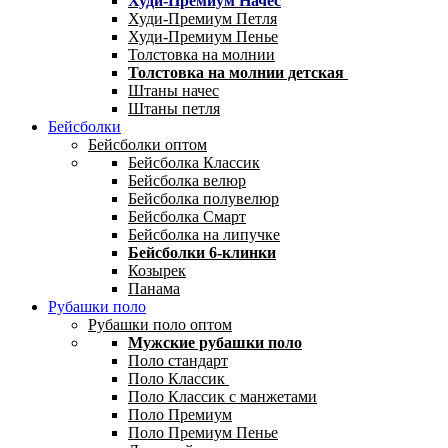
Худи-Премиум Начес
Худи-Премиум Петля
Худи-Премиум Пенье
Толстовка на молнии
Толстовка на молнии детская
Штаны начес
Штаны петля
Бейсболки
Бейсболки оптом
Бейсболка Классик
Бейсболка велюр
Бейсболка полувелюр
Бейсболка Смарт
Бейсболка на липучке
Бейсболки 6-клинки
Козырек
Панама
Рубашки поло
Рубашки поло оптом
Мужские рубашки поло
Поло стандарт
Поло Классик
Поло Классик с манжетами
Поло Премиум
Поло Премиум Пенье