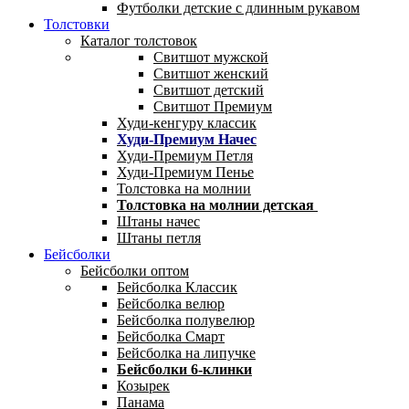
Футболки детские с длинным рукавом
Толстовки
Каталог толстовок
Свитшот мужской
Свитшот женский
Свитшот детский
Свитшот Премиум
Худи-кенгуру классик
Худи-Премиум Начес
Худи-Премиум Петля
Худи-Премиум Пенье
Толстовка на молнии
Толстовка на молнии детская
Штаны начес
Штаны петля
Бейсболки
Бейсболки оптом
Бейсболка Классик
Бейсболка велюр
Бейсболка полувелюр
Бейсболка Смарт
Бейсболка на липучке
Бейсболки 6-клинки
Козырек
Панама