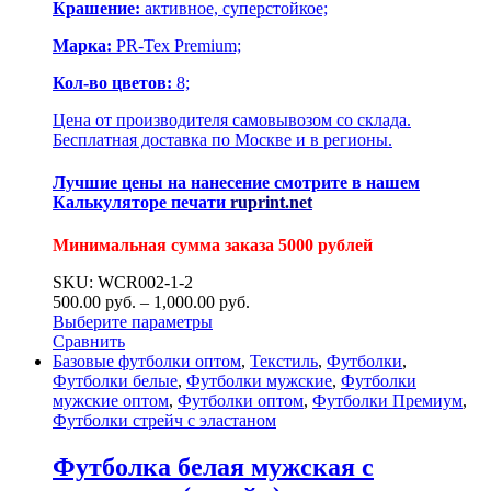
Крашение:
активное, суперстойкое;
Марка:
PR-Tex Premium;
Кол-во цветов:
8;
Цена от производителя самовывозом со склада.
Бесплатная доставка по Москве и в регионы.
Лучшие цены на нанесение смотрите в нашем
Калькуляторе печати
ruprint.net
Минимальная сумма заказа 5000 рублей
SKU: WCR002-1-2
500.00
р
уб.
–
1,000.00
р
уб.
Выберите параметры
Сравнить
Базовые футболки оптом
,
Текстиль
,
Футболки
,
Футболки белые
,
Футболки мужские
,
Футболки
мужские оптом
,
Футболки оптом
,
Футболки Премиум
,
Футболки стрейч с эластаном
Футболка белая мужская с