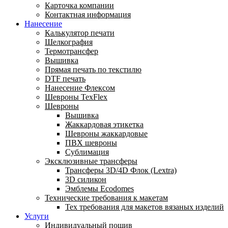
Карточка компании
Контактная информация
Нанесение
Калькулятор печати
Шелкография
Термотрансфер
Вышивка
Прямая печать по текстилю
DTF печать
Нанесение Флексом
Шевроны TexFlex
Шевроны
Вышивка
Жаккардовая этикетка
Шевроны жаккардовые
ПВХ шевроны
Сублимация
Эксклюзивные трансферы
Трансферы 3D/4D Флок (Lextra)
3D силикон
Эмблемы Ecodomes
Технические требования к макетам
Тех требования для макетов вязаных изделий
Услуги
Индивидуальный пошив