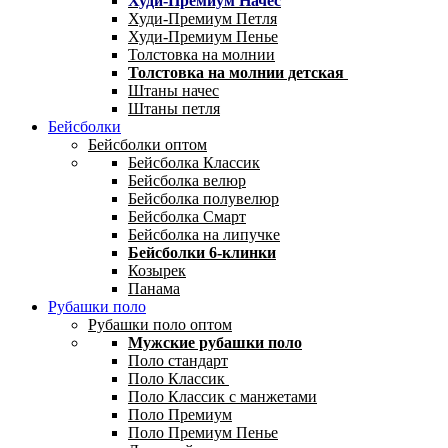
Худи-Премиум Начес
Худи-Премиум Петля
Худи-Премиум Пенье
Толстовка на молнии
Толстовка на молнии детская
Штаны начес
Штаны петля
Бейсболки
Бейсболки оптом
Бейсболка Классик
Бейсболка велюр
Бейсболка полувелюр
Бейсболка Смарт
Бейсболка на липучке
Бейсболки 6-клинки
Козырек
Панама
Рубашки поло
Рубашки поло оптом
Мужские рубашки поло
Поло стандарт
Поло Классик
Поло Классик с манжетами
Поло Премиум
Поло Премиум Пенье