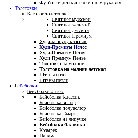
Футболки детские с длинным рукавом
Толстовки
Каталог толстовок
Свитшот мужской
Свитшот женский
Свитшот детский
Свитшот Премиум
Худи-кенгуру классик
Худи-Премиум Начес
Худи-Премиум Петля
Худи-Премиум Пенье
Толстовка на молнии
Толстовка на молнии детская
Штаны начес
Штаны петля
Бейсболки
Бейсболки оптом
Бейсболка Классик
Бейсболка велюр
Бейсболка полувелюр
Бейсболка Смарт
Бейсболка на липучке
Бейсболки 6-клинки
Козырек
Панама