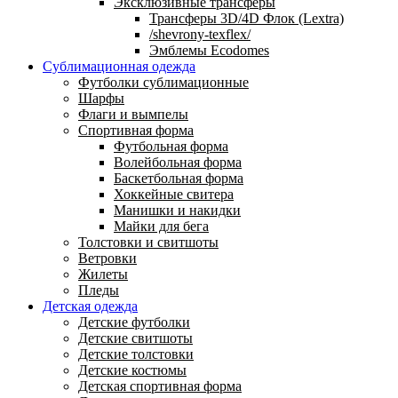
Эксклюзивные трансферы
Трансферы 3D/4D Флок (Lextra)
/shevrony-texflex/
Эмблемы Ecodomes
Сублимационная одежда
Футболки сублимационные
Шарфы
Флаги и вымпелы
Спортивная форма
Футбольная форма
Волейбольная форма
Баскетбольная форма
Хоккейные свитера
Манишки и накидки
Майки для бега
Толстовки и свитшоты
Ветровки
Жилеты
Пледы
Детская одежда
Детские футболки
Детские свитшоты
Детские толстовки
Детские костюмы
Детская спортивная форма