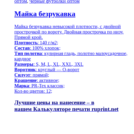
оптом
,
Черные футболки оптом
Майка безрукавка
Майка безрукавка невысокой плотности, с двойной
прострочкой по вороту. Двойная прострочка по низу.
Прямой крой.
Плотность
: 140 г/м2;
Состав
: 100% хлопок;
Тип полотна
: кулирная гладь, полотно малоусадочное,
кардное
Размеры
: S, M, L, XL, XXL, 3XL
Воротник
: круглый — О-ворот
Силуэт
: прямой;
Крашение
: активное;
Марка
: PR-Tex классик;
Кол-во цветов: 12;
Лучшие цены на нанесение – в
нашем
Калькуляторе печати
ruprint.net