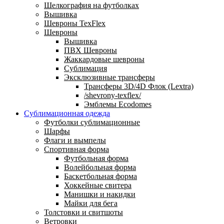
Шелкография на футболках
Вышивка
Шевроны TexFlex
Шевроны
Вышивка
ПВХ Шевроны
Жаккардовые шевроны
Сублимация
Эксклюзивные трансферы
Трансферы 3D/4D Флок (Lextra)
/shevrony-texflex/
Эмблемы Ecodomes
Сублимационная одежда
Футболки сублимационные
Шарфы
Флаги и вымпелы
Спортивная форма
Футбольная форма
Волейбольная форма
Баскетбольная форма
Хоккейные свитера
Манишки и накидки
Майки для бега
Толстовки и свитшоты
Ветровки