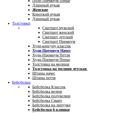
Поло Премиум Пенье
Длинный рукав
Женские
Короткий рукав
Длинный рукав
Толстовки
Свитшот мужской
Свитшот женский
Свитшот детский
Свитшот Премиум
Худи-кенгуру классик
Худи-Премиум Начес
Худи-Премиум Петля
Худи-Премиум Пенье
Толстовка на молнии
Толстовка на молнии детская
Штаны начес
Штаны петля
Бейсболки
Бейсболка Классик
Бейсболка велюр
Бейсболка полувелюр
Бейсболка Смарт
Бейсболка на липучке
Бейсболки 6-клинки