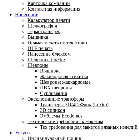
Карточка компании
Контактная информация
Нанесение
Калькулятор печати
Шелкография
Термотрансфер
Вышивка
Прямая печать по текстилю
DTF печать
Нанесение Флексом
Шевроны TexFlex
Шевроны
Вышивка
Жаккардовая этикетка
Шевроны жаккардовые
ПВХ шевроны
Сублимация
Эксклюзивные трансферы
Трансферы 3D/4D Флок (Lextra)
3D силикон
Эмблемы Ecodomes
Технические требования к макетам
Тех требования для макетов вязаных изделий
Услуги
Индивидуальный пошив