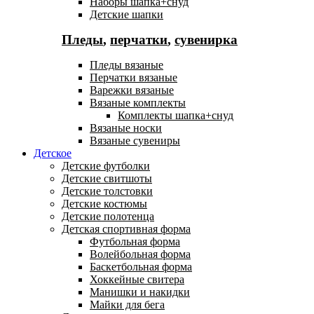
Наборы шапка+снуд
Детские шапки
Пледы
,
перчатки
,
сувенирка
Пледы вязаные
Перчатки вязаные
Варежки вязаные
Вязаные комплекты
Комплекты шапка+снуд
Вязаные носки
Вязаные сувениры
Детское
Детские футболки
Детские свитшоты
Детские толстовки
Детские костюмы
Детские полотенца
Детская спортивная форма
Футбольная форма
Волейбольная форма
Баскетбольная форма
Хоккейные свитера
Манишки и накидки
Майки для бега