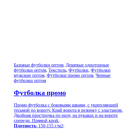
Базовые футболки оптом
,
Дешевые однотонные
футболки оптом
,
Текстиль
,
Футболки
,
Футболки
мужские оптом
,
Футболки промо оптом
,
Черные
футболки оптом
Футболка промо
Промо футболка с боковыми швами, с укрепляющей
тесьмой по вороту. Край ворота в резинку с эластаном.
Двойная прострочка по низу, на рукавах и на вороте
спереди. Прямой крой.
Плотность
: 150-155 г/м2;