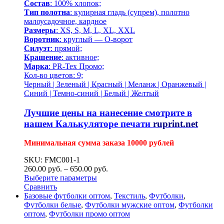
Состав
: 100% хлопок;
Тип полотна
: кулирная гладь (супрем), полотно
малоусадочное, кардное
Размеры
: XS, S, M, L, XL, XXL
Воротник
: круглый — О-ворот
Силуэт
: прямой;
Крашение
: активное;
Марка
: PR-Tex Промо;
Кол-во цветов: 9;
Черный | Зеленый | Красный | Меланж | Оранжевый |
Синий | Темно-синий | Белый | Желтый
Лучшие цены на нанесение смотрите в
нашем
Калькуляторе печати
ruprint.net
Минимальная сумма заказа 10000 рублей
SKU: FMC001-1
260.00
р
уб.
–
650.00
р
уб.
Выберите параметры
Сравнить
Базовые футболки оптом
,
Текстиль
,
Футболки
,
Футболки белые
,
Футболки мужские оптом
,
Футболки
оптом
,
Футболки промо оптом