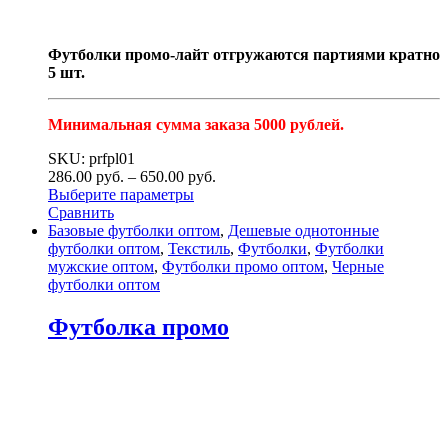
Футболки промо-лайт отгружаются партиями кратно
5 шт.
Минимальная сумма заказа 5000 рублей.
SKU: prfpl01
286.00
р
уб.
–
650.00
р
уб.
Выберите параметры
Сравнить
Базовые футболки оптом
,
Дешевые однотонные
футболки оптом
,
Текстиль
,
Футболки
,
Футболки
мужские оптом
,
Футболки промо оптом
,
Черные
футболки оптом
Футболка промо