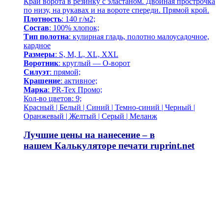
Край ворота в резинку с эластаном. Двойная прострочка
по низу, на рукавах и на вороте спереди. Прямой крой.
Плотность
: 140 г/м2;
Состав
: 100% хлопок;
Тип полотна
: кулирная гладь, полотно малоусадочное,
кардное
Размеры
: S, M, L, XL, XXL
Воротник
: круглый — О-ворот
Силуэт
: прямой;
Крашение
: активное;
Марка
: PR-Tex Промо;
Кол-во цветов: 9;
Красный | Белый | Синий | Темно-синий | Черный |
Оранжевый | Желтый | Серый | Меланж
Лучшие цены на нанесение – в
нашем
Калькуляторе печати
ruprint.net