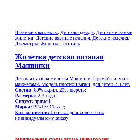
Вязаные комплекты
,
Детская одежда
,
Детские вязаные
жилетки
,
Детские вязаные изделия
,
Детские изделия
,
Джемперы
,
Жилеты
,
Текстиль
Жилетка детская вязаная
Машинки
Детская вязаная жилетка Машинки. Прямой силуэт с
манжетами. Модель плотной вязки, для детей 2-3 лет.
Состав:
80% акрил, 20% шерсть;
Размеры:
2-3 года;
Силуэт:
прямой;
Марка:
PR-Tex Classic;
Кол-во цветов:
1 на складе и более 10 по
индивидуальному заказу;
Минимальная сумма заказа 10000 рублей