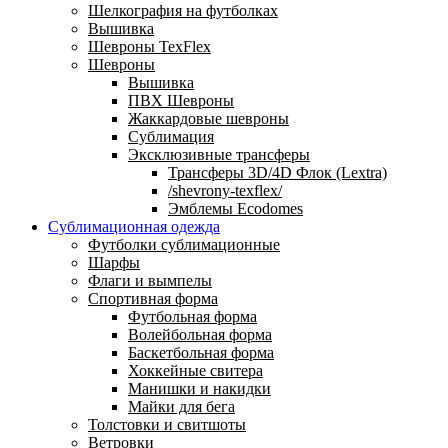
Шелкография на футболках
Вышивка
Шевроны TexFlex
Шевроны
Вышивка
ПВХ Шевроны
Жаккардовые шевроны
Сублимация
Эксклюзивные трансферы
Трансферы 3D/4D Флок (Lextra)
/shevrony-texflex/
Эмблемы Ecodomes
Сублимационная одежда
Футболки сублимационные
Шарфы
Флаги и вымпелы
Спортивная форма
Футбольная форма
Волейбольная форма
Баскетбольная форма
Хоккейные свитера
Манишки и накидки
Майки для бега
Толстовки и свитшоты
Ветровки