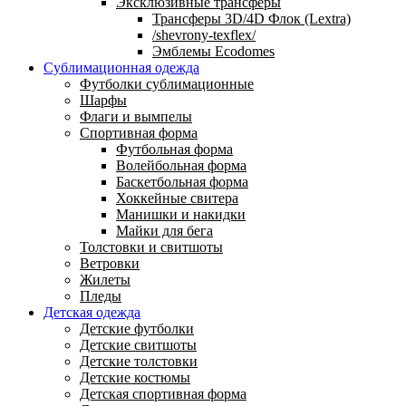
Эксклюзивные трансферы
Трансферы 3D/4D Флок (Lextra)
/shevrony-texflex/
Эмблемы Ecodomes
Сублимационная одежда
Футболки сублимационные
Шарфы
Флаги и вымпелы
Спортивная форма
Футбольная форма
Волейбольная форма
Баскетбольная форма
Хоккейные свитера
Манишки и накидки
Майки для бега
Толстовки и свитшоты
Ветровки
Жилеты
Пледы
Детская одежда
Детские футболки
Детские свитшоты
Детские толстовки
Детские костюмы
Детская спортивная форма