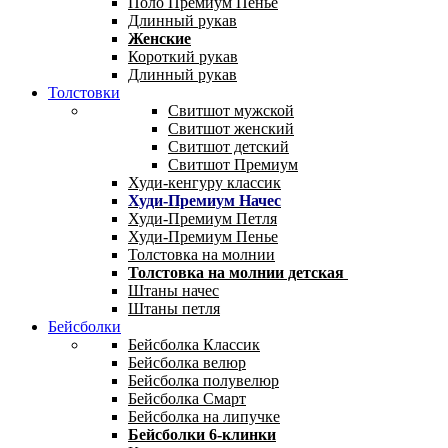
Поло Премиум Пенье
Длинный рукав
Женские
Короткий рукав
Длинный рукав
Толстовки
Свитшот мужской
Свитшот женский
Свитшот детский
Свитшот Премиум
Худи-кенгуру классик
Худи-Премиум Начес
Худи-Премиум Петля
Худи-Премиум Пенье
Толстовка на молнии
Толстовка на молнии детская
Штаны начес
Штаны петля
Бейсболки
Бейсболка Классик
Бейсболка велюр
Бейсболка полувелюр
Бейсболка Смарт
Бейсболка на липучке
Бейсболки 6-клинки