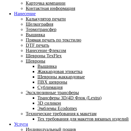
Карточка компании
Контактная информация
Нанесение
Калькулятор печати
Шелкография
Термотрансфер
Вышивка
Прямая печать по текстилю
DTF печать
Нанесение Флексом
Шевроны TexFlex
Шевроны
Вышивка
Жаккардовая этикетка
Шевроны жаккардовые
ПВХ шевроны
Сублимация
Эксклюзивные трансферы
Трансферы 3D/4D Флок (Lextra)
3D силикон
Эмблемы Ecodomes
Технические требования к макетам
Тех требования для макетов вязаных изделий
Услуги
Индивидуальный пошив