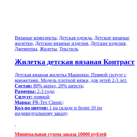
Вязаные комплекты
,
Детская одежда
,
Детские вязаные
жилетки
,
Детские вязаные изделия
,
Детские изделия
,
Джемперы
,
Жилеты
,
Текстиль
Жилетка детская вязаная Контраст
Детская вязаная жилетка Машинки. Прямой силуэт с
манжетами. Модель плотной вязки, для детей 2-3 лет.
Состав:
80% акрил, 20% шерсть;
Размеры:
2-3 года;
Силуэт:
прямой;
Марка:
PR-Tex Classic;
Кол-во цветов:
1 на складе и более 10 по
индивидуальному заказу;
Минимальная сумма заказа 10000 рублей