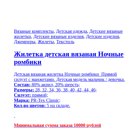
Вязаные комплекты
,
Детская одежда
,
Детские вязаные
жилетки
,
Детские вязаные изделия
,
Детские изделия
,
Джемперы
,
Жилеты
,
Текстиль
Жилетка детская вязаная Ночные
ромбики
Детская вязаная жилетка Ночные ромбики Прямой
силуэт с манжетами. Детская модель мальчик / девочка.
Состав:
80% акрил, 20% шерсть;
Размеры:
28, 32, 34, 36, 38, 40, 42, 44, 46;
Силуэт:
прямой;
Марка:
PR-Tex Classic;
Кол-во цветов:
5 на складе.
Минимальная сумма заказа 10000 рублей