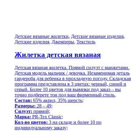
Детские вязаные жилетки
,
Детские вязаные изделия
,
Детские изделия
,
Джемперы
,
Текстиль
Жилетка детская вязаная
Детская вязаная жилетка. Прямой силуэт с манжетами.
Детская модель мальчик / девочка. Незаменимая деталь
гардероба для ребенка в прохладную погоду. Складская
программа представлена в 3 цветах: черный, синий и
серый. Более 10 цветов для вывязки под заказ – вы
точно подберете тон под ваш фирменный стиль.
Состав:
65% акрил, 35% шерсть;
Размеры:
28 – 49;
Силуэт:
прямой;
Марка:
PR-Tex Classic;
Кол-во цветов:
3 на складе и более 10 по
индивидуальному заказу;