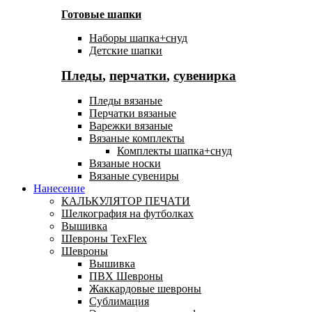
Готовые шапки
Наборы шапка+снуд
Детские шапки
Пледы
,
перчатки
,
сувенирка
Пледы вязаные
Перчатки вязаные
Варежки вязаные
Вязаные комплекты
Комплекты шапка+снуд
Вязаные носки
Вязаные сувениры
Нанесение
КАЛЬКУЛЯТОР ПЕЧАТИ
Шелкография на футболках
Вышивка
Шевроны TexFlex
Шевроны
Вышивка
ПВХ Шевроны
Жаккардовые шевроны
Сублимация