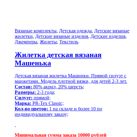
Вязаные комплекты
,
Детская одежда
,
Детские вязаные
жилетки
,
Детские вязаные изделия
,
Детские изделия
,
Джемперы
,
Жилеты
,
Текстиль
Жилетка детская вязаная
Машенька
Детская вязаная жилетка Машинки. Прямой силуэт с
манжетами. Модель плотной вязки, для детей 2-3 лет.
Состав:
80% акрил, 20% шерсть;
Размеры:
2-3 года;
Силуэт:
прямой;
Марка:
PR-Tex Classic;
Кол-во цветов:
1 на складе и более 10 по
индивидуальному заказу;
Минимальная сумма заказа 10000 рублей