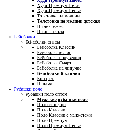
Худи-Премиум Начес
Худи-Премиум Петля
Худи-Премиум Пенье
Толстовка на молнии
Толстовка на молнии детская
Штаны начес
Штаны петля
Бейсболки
Бейсболки оптом
Бейсболка Классик
Бейсболка велюр
Бейсболка полувелюр
Бейсболка Смарт
Бейсболка на липучке
Бейсболки 6-клинки
Козырек
Панама
Рубашки поло
Рубашки поло оптом
Мужские рубашки поло
Поло стандарт
Поло Классик
Поло Классик с манжетами
Поло Премиум
Поло Премиум Пенье