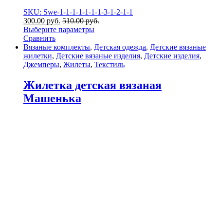
SKU: Swe-1-1-1-1-1-1-1-3-1-2-1-1
300.00
р
уб.
510.00
р
уб.
Выберите параметры
Сравнить
Вязаные комплекты
,
Детская одежда
,
Детские вязаные
жилетки
,
Детские вязаные изделия
,
Детские изделия
,
Джемперы
,
Жилеты
,
Текстиль
Жилетка детская вязаная
Машенька