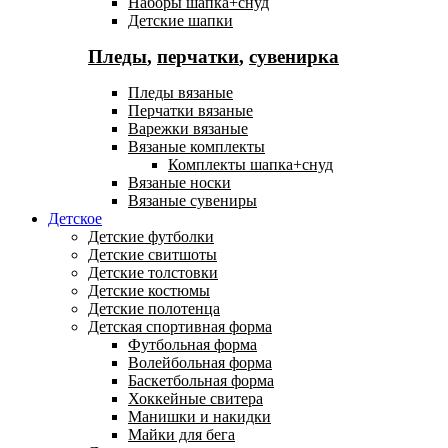
Наборы шапка+снуд
Детские шапки
Пледы
,
перчатки
,
сувенирка
Пледы вязаные
Перчатки вязаные
Варежки вязаные
Вязаные комплекты
Комплекты шапка+снуд
Вязаные носки
Вязаные сувениры
Детское
Детские футболки
Детские свитшоты
Детские толстовки
Детские костюмы
Детские полотенца
Детская спортивная форма
Футбольная форма
Волейбольная форма
Баскетбольная форма
Хоккейные свитера
Манишки и накидки
Майки для бега