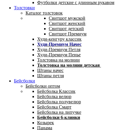
Футболки детские с длинным рукавом
Толстовки
Каталог толстовок
Свитшот мужской
Свитшот женский
Свитшот детский
Свитшот Премиум
Худи-кенгуру классик
Худи-Премиум Начес
Худи-Премиум Петля
Худи-Премиум Пенье
Толстовка на молнии
Толстовка на молнии детская
Штаны начес
Штаны петля
Бейсболки
Бейсболки оптом
Бейсболка Классик
Бейсболка велюр
Бейсболка полувелюр
Бейсболка Смарт
Бейсболка на липучке
Бейсболки 6-клинки
Козырек
Панама