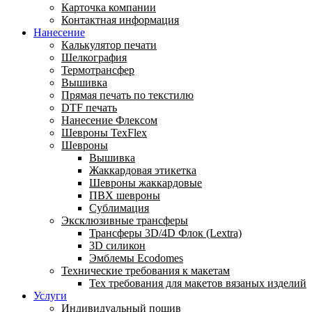
Карточка компании
Контактная информация
Нанесение
Калькулятор печати
Шелкография
Термотрансфер
Вышивка
Прямая печать по текстилю
DTF печать
Нанесение Флексом
Шевроны TexFlex
Шевроны
Вышивка
Жаккардовая этикетка
Шевроны жаккардовые
ПВХ шевроны
Сублимация
Эксклюзивные трансферы
Трансферы 3D/4D Флок (Lextra)
3D силикон
Эмблемы Ecodomes
Технические требования к макетам
Тех требования для макетов вязаных изделий
Услуги
Индивидуальный пошив