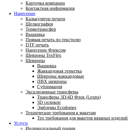
Карточка компании
Контактная информация
Нанесение
Калькулятор печати
Шелкография
Термотрансфер
Вышивка
Прямая печать по текстилю
DTF печать
Нанесение Флексом
Шевроны TexFlex
Шевроны
Вышивка
Жаккардовая этикетка
Шевроны жаккардовые
ПВХ шевроны
Сублимация
Эксклюзивные трансферы
Трансферы 3D/4D Флок (Lextra)
3D силикон
Эмблемы Ecodomes
Технические требования к макетам
Тех требования для макетов вязаных изделий
Услуги
Индивидуальный пошив