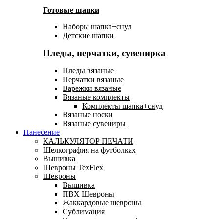
Готовые шапки
Наборы шапка+снуд
Детские шапки
Пледы
,
перчатки
,
сувенирка
Пледы вязаные
Перчатки вязаные
Варежки вязаные
Вязаные комплекты
Комплекты шапка+снуд
Вязаные носки
Вязаные сувениры
Нанесение
КАЛЬКУЛЯТОР ПЕЧАТИ
Шелкография на футболках
Вышивка
Шевроны TexFlex
Шевроны
Вышивка
ПВХ Шевроны
Жаккардовые шевроны
Сублимация