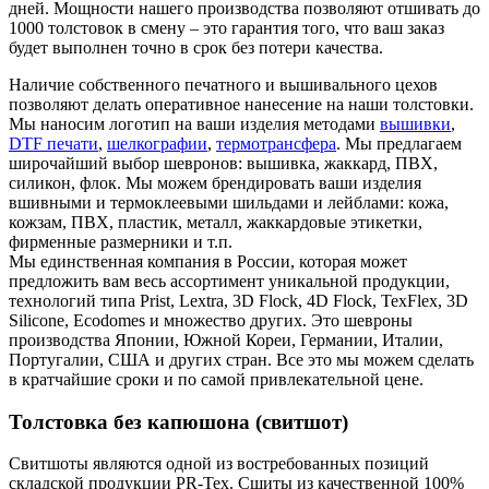
дней. Мощности нашего производства позволяют отшивать до
1000 толстовок в смену – это гарантия того, что ваш заказ
будет выполнен точно в срок без потери качества.
Наличие собственного печатного и вышивального цехов
позволяют делать оперативное нанесение на наши толстовки.
Мы наносим логотип на ваши изделия методами
вышивки
,
DTF печати
,
шелкографии
,
термотрансфера
. Мы предлагаем
широчайший выбор шевронов: вышивка, жаккард, ПВХ,
силикон, флок. Мы можем брендировать ваши изделия
вшивными и термоклеевыми шильдами и лейблами: кожа,
кожзам, ПВХ, пластик, металл, жаккардовые этикетки,
фирменные размерники и т.п.
Мы единственная компания в России, которая может
предложить вам весь ассортимент уникальной продукции,
технологий типа Prist, Lextra, 3D Flock, 4D Flock, TexFlex, 3D
Silicone, Ecodomes и множество других. Это шевроны
производства Японии, Южной Кореи, Германии, Италии,
Португалии, США и других стран. Все это мы можем сделать
в кратчайшие сроки и по самой привлекательной цене.
Толстовка без капюшона (свитшот)
Свитшоты являются одной из востребованных позиций
складской продукции PR-Tex. Сшиты из качественной 100%