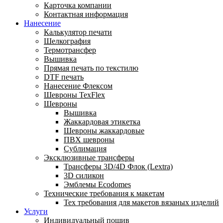
Карточка компании
Контактная информация
Нанесение
Калькулятор печати
Шелкография
Термотрансфер
Вышивка
Прямая печать по текстилю
DTF печать
Нанесение Флексом
Шевроны TexFlex
Шевроны
Вышивка
Жаккардовая этикетка
Шевроны жаккардовые
ПВХ шевроны
Сублимация
Эксклюзивные трансферы
Трансферы 3D/4D Флок (Lextra)
3D силикон
Эмблемы Ecodomes
Технические требования к макетам
Тех требования для макетов вязаных изделий
Услуги
Индивидуальный пошив