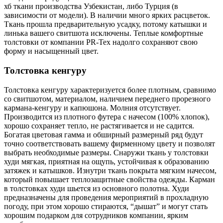
хб ткани производства Узбекистан, либо Турция (в
зависимости от модели). В наличии много ярких расцветок.
Ткань прошла предварительную усадку, потому катышки и
линька вашего свитшота исключены. Теплые комфортные
толстовки от компании PR-Tex надолго сохраняют свою
форму и насыщенный цвет.
Толстовка кенгуру
Толстовка кенгуру характеризуется более плотным, сравнимо
со свитшотом, материалом, наличием переднего прорезного
кармана-кенгуру и капюшона. Молния отсутствует.
Производится из плотного футера с начесом (100% хлопок),
хорошо сохраняет тепло, не растягивается и не садится.
Богатая цветовая гамма и обширный размерный ряд будут
точно соответствовать вашему фирменному цвету и позволят
выбрать необходимые размеры. Снаружи ткань у толстовки
худи мягкая, приятная на ощупь, устойчивая к образованию
затяжек и катышков. Изнутри ткань покрыта мягким начесом,
который повышает теплозащитные свойства одежды. Карман
в толстовках худи шьется из основного полотна. Худи
предназначены для проведения мероприятий в прохладную
погоду, при этом хорошо стираются, “дышат” и могут стать
хорошим подарком для сотрудников компании, ярким