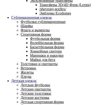
Эксклюзивные трансферы
Трансферы 3D/4D Флок (Lextra)
/shevrony-texflex/
Эмблемы Ecodomes
Сублимационная одежда
Футболки сублимационные
Шарфы
Флаги и вымпелы
Спортивная форма
Футбольная форма
Волейбольная форма
Баскетбольная форма
Хоккейные свитера
Манишки и накидки
Майки для бега
Толстовки и свитшоты
Ветровки
Жилеты
Пледы
Детская одежда
Детские футболки
Детские свитшоты
Детские толстовки
Детские костюмы
Детская спортивная форма