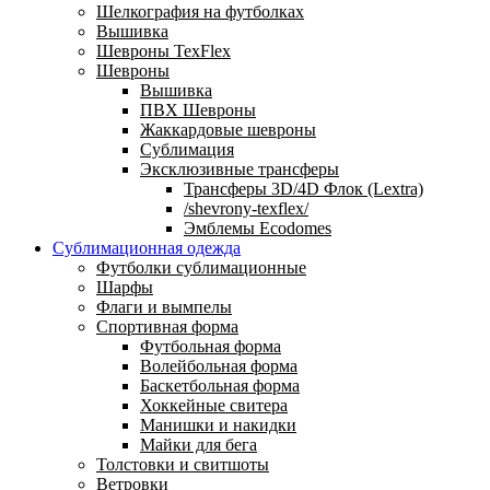
Шелкография на футболках
Вышивка
Шевроны TexFlex
Шевроны
Вышивка
ПВХ Шевроны
Жаккардовые шевроны
Сублимация
Эксклюзивные трансферы
Трансферы 3D/4D Флок (Lextra)
/shevrony-texflex/
Эмблемы Ecodomes
Сублимационная одежда
Футболки сублимационные
Шарфы
Флаги и вымпелы
Спортивная форма
Футбольная форма
Волейбольная форма
Баскетбольная форма
Хоккейные свитера
Манишки и накидки
Майки для бега
Толстовки и свитшоты
Ветровки