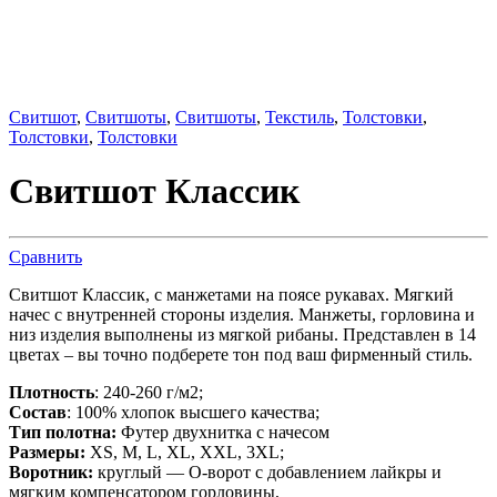
Свитшот
,
Свитшоты
,
Свитшоты
,
Текстиль
,
Толстовки
,
Толстовки
,
Толстовки
Свитшот Классик
Сравнить
Свитшот Классик, с манжетами на поясе рукавах. Мягкий
начес с внутренней стороны изделия. Манжеты, горловина и
низ изделия выполнены из мягкой рибаны. Представлен в 14
цветах – вы точно подберете тон под ваш фирменный стиль.
Плотность
: 240-260 г/м2;
Состав
: 100% хлопок высшего качества;
Тип полотна:
Футер двухнитка с начесом
Размеры:
XS, M, L, XL, XXL, 3XL;
Воротник:
круглый — О-ворот с добавлением лайкры и
мягким компенсатором горловины,