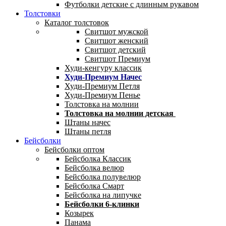
Футболки детские с длинным рукавом
Толстовки
Каталог толстовок
Свитшот мужской
Свитшот женский
Свитшот детский
Свитшот Премиум
Худи-кенгуру классик
Худи-Премиум Начес
Худи-Премиум Петля
Худи-Премиум Пенье
Толстовка на молнии
Толстовка на молнии детская
Штаны начес
Штаны петля
Бейсболки
Бейсболки оптом
Бейсболка Классик
Бейсболка велюр
Бейсболка полувелюр
Бейсболка Смарт
Бейсболка на липучке
Бейсболки 6-клинки
Козырек
Панама