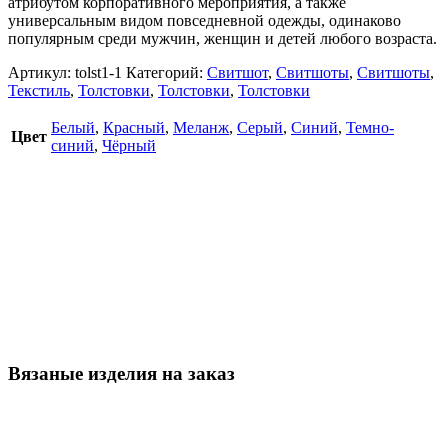
атрибутом корпоративного мероприятия, а также
универсальным видом повседневной одежды, одинаково
популярным среди мужчин, женщин и детей любого возраста.
Артикул:
tolst1-1
Категорий:
Свитшот
,
Свитшоты
,
Свитшоты
,
Текстиль
,
Толстовки
,
Толстовки
,
Толстовки
Белый
,
Красный
,
Меланж
,
Серый
,
Синий
,
Темно-
Цвет
синий
,
Чёрный
Вязаные изделия на заказ