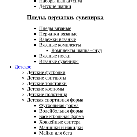
Наборы шапка+снуд
Детские шапки
Пледы
,
перчатки
,
сувенирка
Пледы вязаные
Перчатки вязаные
Варежки вязаные
Вязаные комплекты
Комплекты шапка+снуд
Вязаные носки
Вязаные сувениры
Детское
Детские футболки
Детские свитшоты
Детские толстовки
Детские костюмы
Детские полотенца
Детская спортивная форма
Футбольная форма
Волейбольная форма
Баскетбольная форма
Хоккейные свитера
Манишки и накидки
Майки для бега