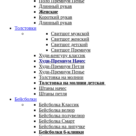
Поло Премиум Пенье
Длинный рукав
Женские
Короткий рукав
Длинный рукав
Толстовки
Свитшот мужской
Свитшот женский
Свитшот детский
Свитшот Премиум
Худи-кенгуру классик
Худи-Премиум Начес
Худи-Премиум Петля
Худи-Премиум Пенье
Толстовка на молнии
Толстовка на молнии детская
Штаны начес
Штаны петля
Бейсболки
Бейсболка Классик
Бейсболка велюр
Бейсболка полувелюр
Бейсболка Смарт
Бейсболка на липучке
Бейсболки 6-клинки