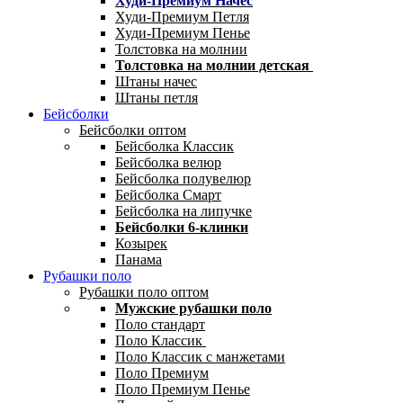
Худи-Премиум Начес
Худи-Премиум Петля
Худи-Премиум Пенье
Толстовка на молнии
Толстовка на молнии детская
Штаны начес
Штаны петля
Бейсболки
Бейсболки оптом
Бейсболка Классик
Бейсболка велюр
Бейсболка полувелюр
Бейсболка Смарт
Бейсболка на липучке
Бейсболки 6-клинки
Козырек
Панама
Рубашки поло
Рубашки поло оптом
Мужские рубашки поло
Поло стандарт
Поло Классик
Поло Классик с манжетами
Поло Премиум
Поло Премиум Пенье