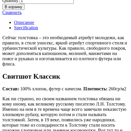
Quantity
В корзину
Сравнить
Описание
Specification
Сейчас толстовка – это необходимый атрибут молодежи, как
правило, в стиле унисекс, яркий атрибут спортивного стиля и
урбанистической культуры. Как правило, свободного покроя,
может дополняться капюшоном, молнией, манжетами на
поясе и рукавах и изготавливается из плотного футера или
флиса.
Свитшот Классик
Состав:
100% хлопок, футер с начесом.
Плотность:
260гр/м2
Как ни странно, но своим названием толстовка обязана ни
кому иному, как великому русскому писателю Л.Н. Толстому.
Именно на нем в те времена чаще всего замечали неказистую
хлопковую рубаху, которую потом и стали называть
толстовкой. Затем, в 19 веке, появились уже народники,
которые тоже из солидарности к Толстому стали носить
похожие хлопковые или льняные косоворотки. Вот тут то и