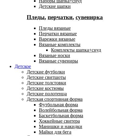
Наборы шапка+снуд
Детские шапки
Пледы
,
перчатки
,
сувенирка
Пледы вязаные
Перчатки вязаные
Варежки вязаные
Вязаные комплекты
Комплекты шапка+снуд
Вязаные носки
Вязаные сувениры
Детское
Детские футболки
Детские свитшоты
Детские толстовки
Детские костюмы
Детские полотенца
Детская спортивная форма
Футбольная форма
Волейбольная форма
Баскетбольная форма
Хоккейные свитера
Манишки и накидки
Майки для бега