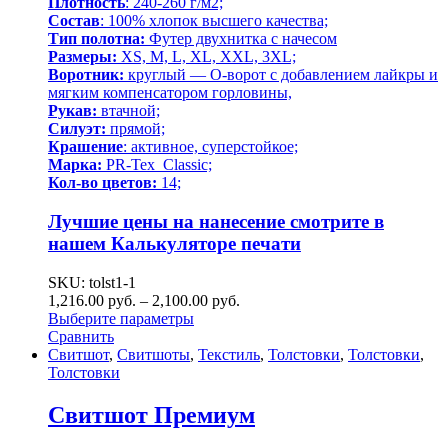
Плотность
: 240-260 г/м2;
Состав
: 100% хлопок высшего качества;
Тип полотна:
Футер двухнитка с начесом
Размеры:
XS, M, L, XL, XXL, 3XL;
Воротник:
круглый — О-ворот с добавлением лайкры и
мягким компенсатором горловины,
Рукав:
втачной;
Силуэт:
прямой;
Крашение
: активное, суперстойкое;
Марка:
PR-Tex Classic;
Кол-во цветов:
14;
Лучшие цены на нанесение смотрите в
нашем
Калькуляторе печати
SKU: tolst1-1
1,216.00
р
уб.
–
2,100.00
р
уб.
Выберите параметры
Сравнить
Свитшот
,
Свитшоты
,
Текстиль
,
Толстовки
,
Толстовки
,
Толстовки
Свитшот Премиум