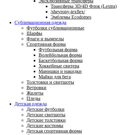
Эксклюзивные трансферы
Трансферы 3D/4D Флок (Lextra)
/shevrony-texflex/
Эмблемы Ecodomes
Сублимационная одежда
Футболки сублимационные
Шарфы
Флаги и вымпелы
Спортивная форма
Футбольная форма
Волейбольная форма
Баскетбольная форма
Хоккейные свитера
Манишки и накидки
Майки для бега
Толстовки и свитшоты
Ветровки
Жилеты
Пледы
Детская одежда
Детские футболки
Детские свитшоты
Детские толстовки
Детские костюмы
Детская спортивная форма