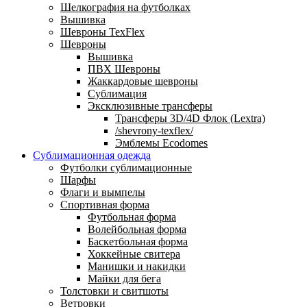
Шелкография на футболках
Вышивка
Шевроны TexFlex
Шевроны
Вышивка
ПВХ Шевроны
Жаккардовые шевроны
Сублимация
Эксклюзивные трансферы
Трансферы 3D/4D Флок (Lextra)
/shevrony-texflex/
Эмблемы Ecodomes
Сублимационная одежда
Футболки сублимационные
Шарфы
Флаги и вымпелы
Спортивная форма
Футбольная форма
Волейбольная форма
Баскетбольная форма
Хоккейные свитера
Манишки и накидки
Майки для бега
Толстовки и свитшоты
Ветровки