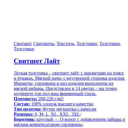
Свитшот
,
Свитшоты
,
Текстиль
,
Толстовки
,
Толстовки
,
Толстовки
Свитшот Лайт
Легкая толстовка – свитшот лайт, с манжетами на поясе
и рукавах. Мягкий начес с внутренней стороны изделия.
Манжеты, горловина и низ изделия выполнены из
мягкой рибаны. Представлен в 14 цветах – вы точно
подберете тон под ваш фирменный стиль.
Плотность:
200-220 г/м2;
Состав:
100% хлопок высшего качества;
Тип полотна:
Футер двухнитка с начесом
Размеры:
S, M, L, XL, XXL, 3XL;
Воротник:
круглый — О-ворот с добавлением лайкры и
мягким компенсатором горловины,