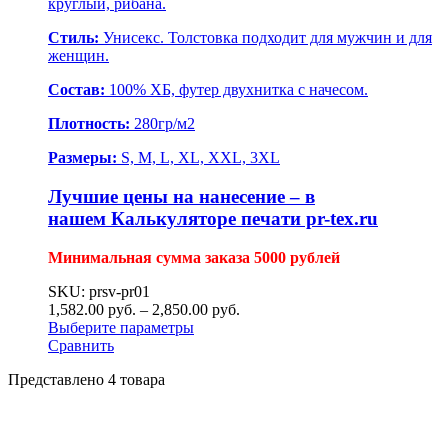
круглый, рибана.
Стиль:
Унисекс. Толстовка подходит для мужчин и для
женщин.
Состав:
100% ХБ, футер двухнитка с начесом.
Плотность:
280гр/м2
Размеры:
S, M, L, XL, XXL, 3XL
Лучшие цены на нанесение – в
нашем
Калькуляторе печати pr-tex.ru
Минимальная сумма заказа 5000 рублей
SKU: prsv-pr01
1,582.00
р
уб.
–
2,850.00
р
уб.
Выберите параметры
Сравнить
Представлено 4 товара