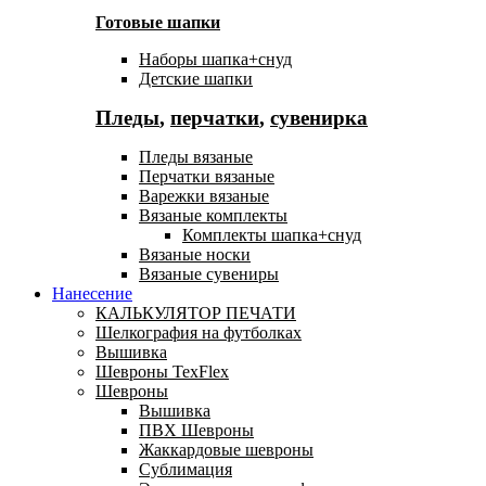
Готовые шапки
Наборы шапка+снуд
Детские шапки
Пледы
,
перчатки
,
сувенирка
Пледы вязаные
Перчатки вязаные
Варежки вязаные
Вязаные комплекты
Комплекты шапка+снуд
Вязаные носки
Вязаные сувениры
Нанесение
КАЛЬКУЛЯТОР ПЕЧАТИ
Шелкография на футболках
Вышивка
Шевроны TexFlex
Шевроны
Вышивка
ПВХ Шевроны
Жаккардовые шевроны
Сублимация