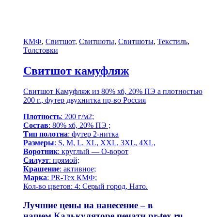
КМФ
,
Свитшот
,
Свитшоты
,
Свитшоты
,
Текстиль
,
Толстовки
Свитшот камуфляж
Свитшот Камуфляж из 80% хб, 20% ПЭ а плотностью
200 г., футер двухнитка пр-во Россия
Плотность
: 200 г/м2;
Состав
: 80% хб, 20% ПЭ ;
Тип полотна
: футер 2-нитка
Размеры
: S, M, L, XL, XXL, 3XL, 4XL,
Воротник
: круглый — О-ворот
Силуэт
: прямой;
Крашение
: активное;
Марка
: PR-Tex КМФ;
Кол-во цветов: 4: Серый город, Нато.
Лучшие цены на нанесение – в
нашем
Калькуляторе печати pr-tex.ru