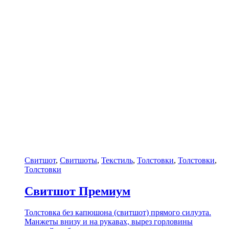
Свитшот
,
Свитшоты
,
Текстиль
,
Толстовки
,
Толстовки
,
Толстовки
Свитшот Премиум
Толстовка без капюшона (свитшот) прямого силуэта.
Манжеты внизу и на рукавах, вырез горловины