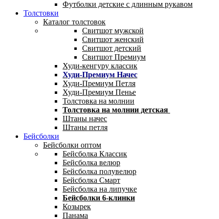
Футболки детские с длинным рукавом
Толстовки
Каталог толстовок
Свитшот мужской
Свитшот женский
Свитшот детский
Свитшот Премиум
Худи-кенгуру классик
Худи-Премиум Начес
Худи-Премиум Петля
Худи-Премиум Пенье
Толстовка на молнии
Толстовка на молнии детская
Штаны начес
Штаны петля
Бейсболки
Бейсболки оптом
Бейсболка Классик
Бейсболка велюр
Бейсболка полувелюр
Бейсболка Смарт
Бейсболка на липучке
Бейсболки 6-клинки
Козырек
Панама