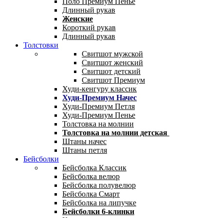
Поло Премиум Пенье
Длинный рукав
Женские
Короткий рукав
Длинный рукав
Толстовки
Свитшот мужской
Свитшот женский
Свитшот детский
Свитшот Премиум
Худи-кенгуру классик
Худи-Премиум Начес
Худи-Премиум Петля
Худи-Премиум Пенье
Толстовка на молнии
Толстовка на молнии детская
Штаны начес
Штаны петля
Бейсболки
Бейсболка Классик
Бейсболка велюр
Бейсболка полувелюр
Бейсболка Смарт
Бейсболка на липучке
Бейсболки 6-клинки