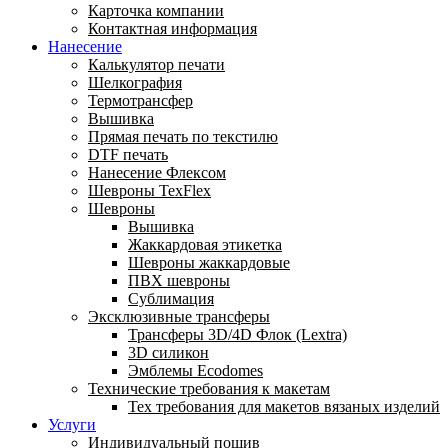
Карточка компании
Контактная информация
Нанесение
Калькулятор печати
Шелкография
Термотрансфер
Вышивка
Прямая печать по текстилю
DTF печать
Нанесение Флексом
Шевроны TexFlex
Шевроны
Вышивка
Жаккардовая этикетка
Шевроны жаккардовые
ПВХ шевроны
Сублимация
Эксклюзивные трансферы
Трансферы 3D/4D Флок (Lextra)
3D силикон
Эмблемы Ecodomes
Технические требования к макетам
Тех требования для макетов вязаных изделий
Услуги
Индивидуальный пошив