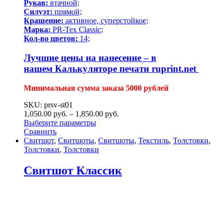
Рукав:
втачной;
Силуэт:
прямой;
Крашение:
активное, суперстойкое;
Марка:
PR-Tex Classic;
Кол-во цветов:
14;
Лучшие цены на нанесение – в
нашем
Калькуляторе печати ruprint.net
Минимальная сумма заказа 5000 рублей
SKU: prsv-st01
1,050.00
р
уб.
–
1,850.00
р
уб.
Выберите параметры
Сравнить
Свитшот
,
Свитшоты
,
Свитшоты
,
Текстиль
,
Толстовки
,
Толстовки
,
Толстовки
Свитшот Классик