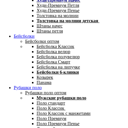
Худи-Премиум Начес
Худи-Премиум Петля
Худи-Премиум Пенье
Толстовка на молнии
Толстовка на молнии детская
Штаны начес
Штаны петля
Бейсболки
Бейсболки оптом
Бейсболка Классик
Бейсболка велюр
Бейсболка полувелюр
Бейсболка Смарт
Бейсболка на липучке
Бейсболки 6-клинки
Козырек
Панама
Рубашки поло
Рубашки поло оптом
Мужские рубашки поло
Поло стандарт
Поло Классик
Поло Классик с манжетами
Поло Премиум
Поло Премиум Пенье