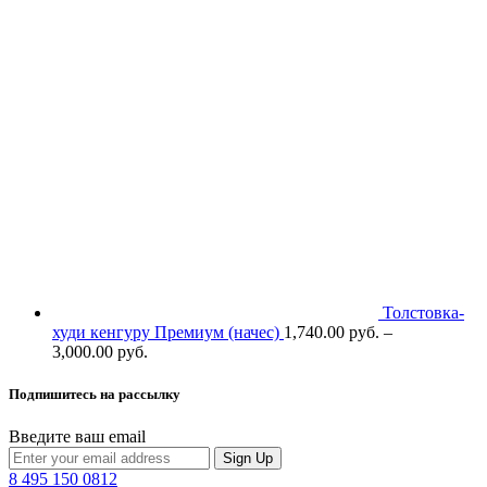
Толстовка-
худи кенгуру Премиум (начес)
1,740.00
р
уб.
–
3,000.00
р
уб.
Подпишитесь на рассылку
Введите ваш email
Sign Up
8 495 150 0812