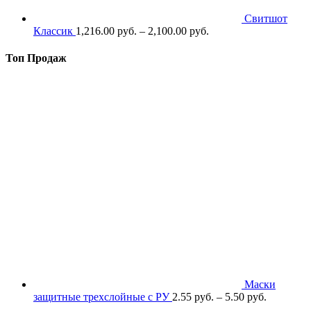
Свитшот
Классик
1,216.00
р
уб.
–
2,100.00
р
уб.
Топ Продаж
Маски
защитные трехслойные с РУ
2.55
р
уб.
–
5.50
р
уб.