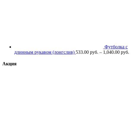
Футболка с
длинным рукавом (лонгслив)
533.00
р
уб.
–
1,040.00
р
уб.
Акция