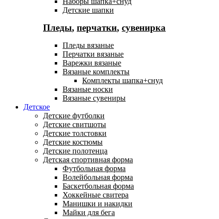
Наборы шапка+снуд
Детские шапки
Пледы
,
перчатки
,
сувенирка
Пледы вязаные
Перчатки вязаные
Варежки вязаные
Вязаные комплекты
Комплекты шапка+снуд
Вязаные носки
Вязаные сувениры
Детское
Детские футболки
Детские свитшоты
Детские толстовки
Детские костюмы
Детские полотенца
Детская спортивная форма
Футбольная форма
Волейбольная форма
Баскетбольная форма
Хоккейные свитера
Манишки и накидки
Майки для бега