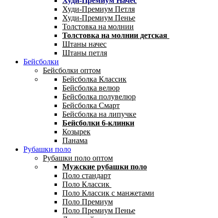
Худи-Премиум Начес
Худи-Премиум Петля
Худи-Премиум Пенье
Толстовка на молнии
Толстовка на молнии детская
Штаны начес
Штаны петля
Бейсболки
Бейсболки оптом
Бейсболка Классик
Бейсболка велюр
Бейсболка полувелюр
Бейсболка Смарт
Бейсболка на липучке
Бейсболки 6-клинки
Козырек
Панама
Рубашки поло
Рубашки поло оптом
Мужские рубашки поло
Поло стандарт
Поло Классик
Поло Классик с манжетами
Поло Премиум
Поло Премиум Пенье