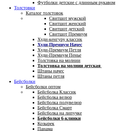
Футболки детские с длинным рукавом
Толстовки
Каталог толстовок
Свитшот мужской
Свитшот женский
Свитшот детский
Свитшот Премиум
Худи-кенгуру классик
Худи-Премиум Начес
Худи-Премиум Петля
Худи-Премиум Пенье
Толстовка на молнии
Толстовка на молнии детская
Штаны начес
Штаны петля
Бейсболки
Бейсболки оптом
Бейсболка Классик
Бейсболка велюр
Бейсболка полувелюр
Бейсболка Смарт
Бейсболка на липучке
Бейсболки 6-клинки
Козырек
Панама