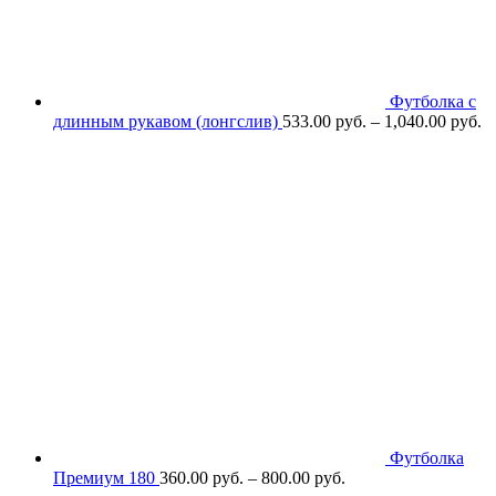
Футболка с
длинным рукавом (лонгслив)
533.00
р
уб.
–
1,040.00
р
уб.
Футболка
Премиум 180
360.00
р
уб.
–
800.00
р
уб.