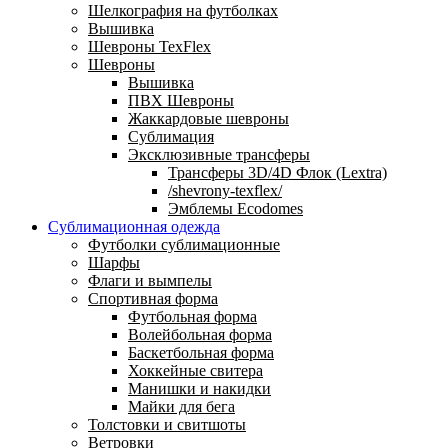
Шелкография на футболках
Вышивка
Шевроны TexFlex
Шевроны
Вышивка
ПВХ Шевроны
Жаккардовые шевроны
Сублимация
Эксклюзивные трансферы
Трансферы 3D/4D Флок (Lextra)
/shevrony-texflex/
Эмблемы Ecodomes
Сублимационная одежда
Футболки сублимационные
Шарфы
Флаги и вымпелы
Спортивная форма
Футбольная форма
Волейбольная форма
Баскетбольная форма
Хоккейные свитера
Манишки и накидки
Майки для бега
Толстовки и свитшоты
Ветровки