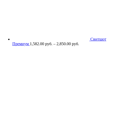
Свитшот
Премиум
1,582.00
р
уб.
–
2,850.00
р
уб.