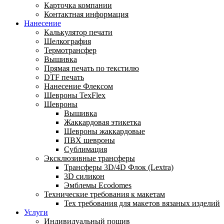
Карточка компании
Контактная информация
Нанесение
Калькулятор печати
Шелкография
Термотрансфер
Вышивка
Прямая печать по текстилю
DTF печать
Нанесение Флексом
Шевроны TexFlex
Шевроны
Вышивка
Жаккардовая этикетка
Шевроны жаккардовые
ПВХ шевроны
Сублимация
Эксклюзивные трансферы
Трансферы 3D/4D Флок (Lextra)
3D силикон
Эмблемы Ecodomes
Технические требования к макетам
Тех требования для макетов вязаных изделий
Услуги
Индивидуальный пошив