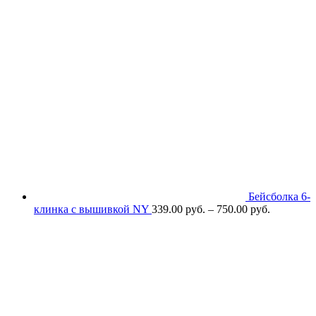
Бейсболка 6-
клинка с вышивкой NY
339.00
р
уб.
–
750.00
р
уб.