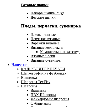
Готовые шапки
Наборы шапка+снуд
Детские шапки
Пледы
,
перчатки
,
сувенирка
Пледы вязаные
Перчатки вязаные
Варежки вязаные
Вязаные комплекты
Комплекты шапка+снуд
Вязаные носки
Вязаные сувениры
Нанесение
КАЛЬКУЛЯТОР ПЕЧАТИ
Шелкография на футболках
Вышивка
Шевроны TexFlex
Шевроны
Вышивка
ПВХ Шевроны
Жаккардовые шевроны
Сублимация