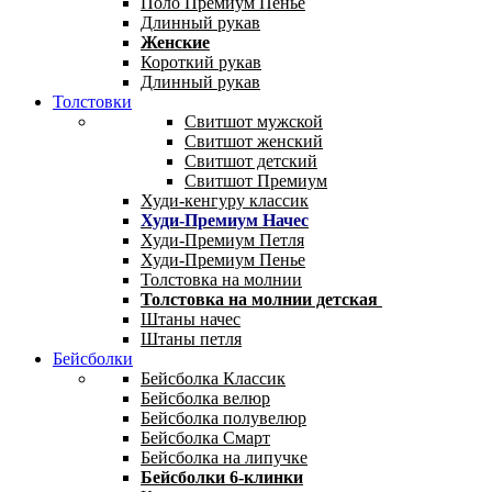
Поло Премиум Пенье
Длинный рукав
Женские
Короткий рукав
Длинный рукав
Толстовки
Свитшот мужской
Свитшот женский
Свитшот детский
Свитшот Премиум
Худи-кенгуру классик
Худи-Премиум Начес
Худи-Премиум Петля
Худи-Премиум Пенье
Толстовка на молнии
Толстовка на молнии детская
Штаны начес
Штаны петля
Бейсболки
Бейсболка Классик
Бейсболка велюр
Бейсболка полувелюр
Бейсболка Смарт
Бейсболка на липучке
Бейсболки 6-клинки