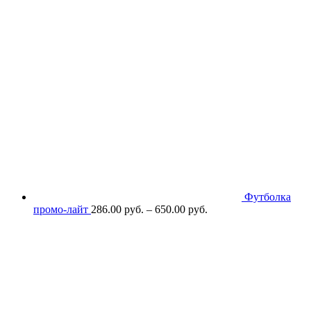
Футболка
промо-лайт
286.00
р
уб.
–
650.00
р
уб.