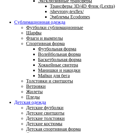
Эксклюзивные трансферы
Трансферы 3D/4D Флок (Lextra)
/shevrony-texflex/
Эмблемы Ecodomes
Сублимационная одежда
Футболки сублимационные
Шарфы
Флаги и вымпелы
Спортивная форма
Футбольная форма
Волейбольная форма
Баскетбольная форма
Хоккейные свитера
Манишки и накидки
Майки для бега
Толстовки и свитшоты
Ветровки
Жилеты
Пледы
Детская одежда
Детские футболки
Детские свитшоты
Детские толстовки
Детские костюмы
Детская спортивная форма