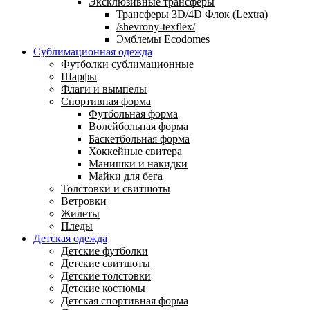
Эксклюзивные трансферы
Трансферы 3D/4D Флок (Lextra)
/shevrony-texflex/
Эмблемы Ecodomes
Сублимационная одежда
Футболки сублимационные
Шарфы
Флаги и вымпелы
Спортивная форма
Футбольная форма
Волейбольная форма
Баскетбольная форма
Хоккейные свитера
Манишки и накидки
Майки для бега
Толстовки и свитшоты
Ветровки
Жилеты
Пледы
Детская одежда
Детские футболки
Детские свитшоты
Детские толстовки
Детские костюмы
Детская спортивная форма