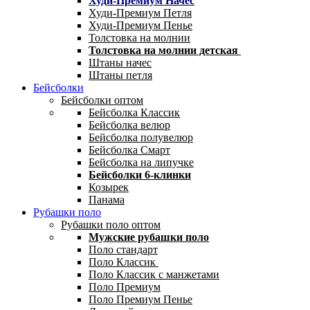
Худи-Премиум Начес
Худи-Премиум Петля
Худи-Премиум Пенье
Толстовка на молнии
Толстовка на молнии детская
Штаны начес
Штаны петля
Бейсболки
Бейсболки оптом
Бейсболка Классик
Бейсболка велюр
Бейсболка полувелюр
Бейсболка Смарт
Бейсболка на липучке
Бейсболки 6-клинки
Козырек
Панама
Рубашки поло
Рубашки поло оптом
Мужские рубашки поло
Поло стандарт
Поло Классик
Поло Классик с манжетами
Поло Премиум
Поло Премиум Пенье