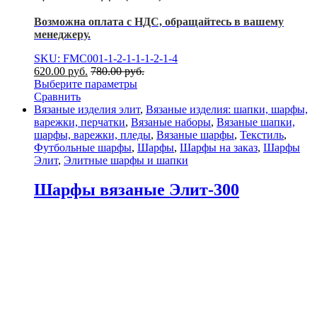
Возможна оплата с НДС, обращайтесь в вашему
менеджеру.
SKU: FMC001-1-2-1-1-1-2-1-4
620.00
р
уб.
780.00
р
уб.
Выберите параметры
Сравнить
Вязаные изделия элит
,
Вязаные изделия: шапки, шарфы,
варежки, перчатки
,
Вязаные наборы
,
Вязаные шапки,
шарфы, варежки, пледы
,
Вязаные шарфы
,
Текстиль
,
Футбольные шарфы
,
Шарфы
,
Шарфы на заказ
,
Шарфы
Элит
,
Элитные шарфы и шапки
Шарфы вязаные Элит-300