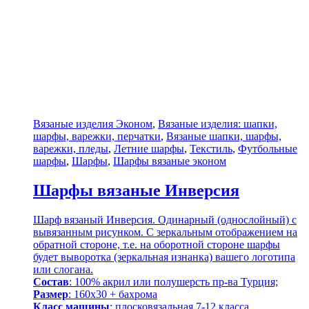
Вязаные изделия Эконом
,
Вязаные изделия: шапки,
шарфы, варежки, перчатки
,
Вязаные шапки, шарфы,
варежки, пледы
,
Летние шарфы
,
Текстиль
,
Футбольные
шарфы
,
Шарфы
,
Шарфы вязаные эконом
Шарфы вязаные Инверсия
Шарф вязаный Инверсия. Одинарный (однослойный) с
вывязанным рисунком. С зеркальным отображением на
обратной стороне, т.е. на оборотной стороне шарфы
будет выворотка (зеркальная изнанка) вашего логотипа
или слогана.
Состав
: 100% акрил или полушерсть пр-ва Турция;
Размер
: 160х30 + бахрома
Класс машины
: плосковязальная 7-12 класса