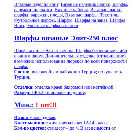
Вязаные изделия элит
,
Вязаные изделия: шапки, шарфы,
варежки, перчатки
,
Вязаные наборы
,
Вязаные шапки,
шарфы, варежки, пледы
,
Вязаные шарфы
,
Текстиль
,
Футбольные шарфы
,
Шарфы
,
Шарфы на заказ
,
Шарфы
Элит
,
Элитные шарфы и шапки
Шарфы вязаные Элит-250 плюс
Шарф вязаные Элит качества. Шарфы бесшовные, либо
с одним швом. Дополнительная отделка (отпаривание),
возможно использование люрекса по всей поверхности
шарфа.
Состав
: высокообъемный акрил Турция; полушерсть
Турция.
Отделка
: отделка краев бахромой или кетлёвкой.
Размер
: 140х25 и больше по длине;
Мин.
:
1 шт!!!
Вязка:
жаккардовая;
Класс машины
: кругловязальная 12-14 класса;
Кол-во цветов
: стандарт – до 4. В зависимости от