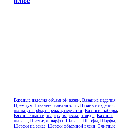
плюс
Вязаные изделия объямной вязки
,
Вязаные изделия
Премиум
,
Вязаные изделия элит
,
Вязаные изделия:
шапки, шарфы, варежки, перчатки
,
Вязаные наборы
,
Вязаные шапки, шарфы, варежки, пледы
,
Вязаные
шарфы
,
Премиум шарфы
,
Шарфы
,
Шарфы
,
Шарфы
,
Шарфы на заказ
,
Шарфы объемной вязки
,
Элитные