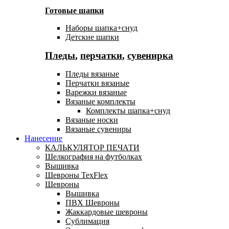
Готовые шапки
Наборы шапка+снуд
Детские шапки
Пледы
,
перчатки
,
сувенирка
Пледы вязаные
Перчатки вязаные
Варежки вязаные
Вязаные комплекты
Комплекты шапка+снуд
Вязаные носки
Вязаные сувениры
Нанесение
КАЛЬКУЛЯТОР ПЕЧАТИ
Шелкография на футболках
Вышивка
Шевроны TexFlex
Шевроны
Вышивка
ПВХ Шевроны
Жаккардовые шевроны
Сублимация