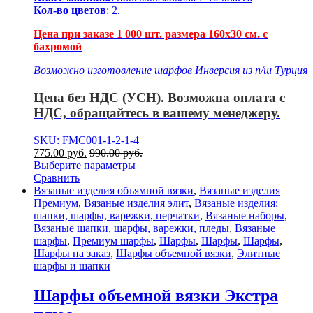
Кол-во цветов
: 2.
Цена при заказе 1 000 шт. размера 160х30 см. с
бахромой
Возможно изготовление шарфов Инверсия из п/ш Турция
Цена без НДС (УСН). Возможна оплата с
НДС, обращайтесь в вашему менеджеру.
SKU: FMC001-1-2-1-4
775.00
р
уб.
990.00
р
уб.
Выберите параметры
Сравнить
Вязаные изделия объямной вязки
,
Вязаные изделия
Премиум
,
Вязаные изделия элит
,
Вязаные изделия:
шапки, шарфы, варежки, перчатки
,
Вязаные наборы
,
Вязаные шапки, шарфы, варежки, пледы
,
Вязаные
шарфы
,
Премиум шарфы
,
Шарфы
,
Шарфы
,
Шарфы
,
Шарфы на заказ
,
Шарфы объемной вязки
,
Элитные
шарфы и шапки
Шарфы объемной вязки Экстра