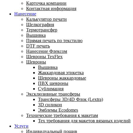
Карточка компании
Контактная информация
Нанесение
Калькулятор печати
Шелкография
Термотрансфер
Вышивка
Прямая печать по текстилю
DTF печать
Нанесение Флексом
Шевроны TexFlex
Шевроны
Вышивка
Жаккардовая этикетка
Шевроны жаккардовые
ПВХ шевроны
Сублимация
Эксклюзивные трансферы
Трансферы 3D/4D Флок (Lextra)
3D силикон
Эмблемы Ecodomes
Технические требования к макетам
Тех требования для макетов вязаных изделий
Услуги
Индивидуальный пошив