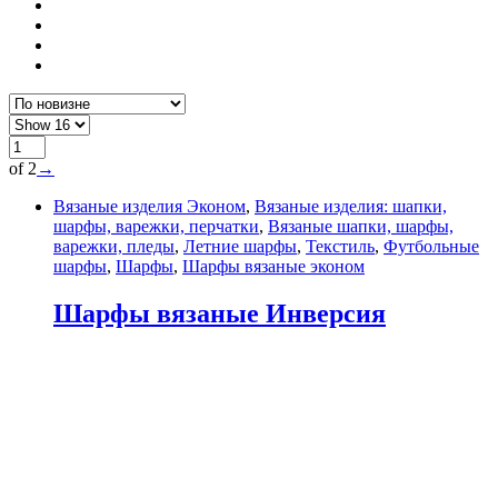
of 2
→
Вязаные изделия Эконом
,
Вязаные изделия: шапки,
шарфы, варежки, перчатки
,
Вязаные шапки, шарфы,
варежки, пледы
,
Летние шарфы
,
Текстиль
,
Футбольные
шарфы
,
Шарфы
,
Шарфы вязаные эконом
Шарфы вязаные Инверсия