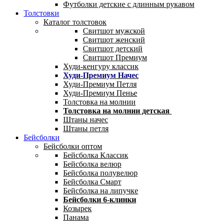
Футболки детские с длинным рукавом
Толстовки
Каталог толстовок
Свитшот мужской
Свитшот женский
Свитшот детский
Свитшот Премиум
Худи-кенгуру классик
Худи-Премиум Начес
Худи-Премиум Петля
Худи-Премиум Пенье
Толстовка на молнии
Толстовка на молнии детская
Штаны начес
Штаны петля
Бейсболки
Бейсболки оптом
Бейсболка Классик
Бейсболка велюр
Бейсболка полувелюр
Бейсболка Смарт
Бейсболка на липучке
Бейсболки 6-клинки
Козырек
Панама