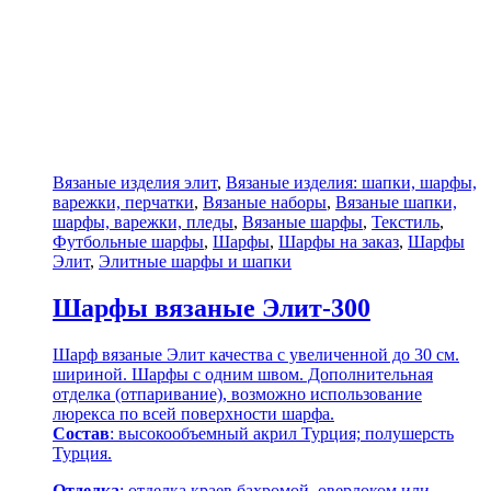
Вязаные изделия элит
,
Вязаные изделия: шапки, шарфы,
варежки, перчатки
,
Вязаные наборы
,
Вязаные шапки,
шарфы, варежки, пледы
,
Вязаные шарфы
,
Текстиль
,
Футбольные шарфы
,
Шарфы
,
Шарфы на заказ
,
Шарфы
Элит
,
Элитные шарфы и шапки
Шарфы вязаные Элит-300
Шарф вязаные Элит качества с увеличенной до 30 см.
шириной. Шарфы с одним швом. Дополнительная
отделка (отпаривание), возможно использование
люрекса по всей поверхности шарфа.
Состав
: высокообъемный акрил Турция; полушерсть
Турция.
Отделка
: отделка краев бахромой, оверлоком или