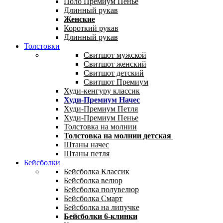
Поло Премиум Пенье
Длинный рукав
Женские
Короткий рукав
Длинный рукав
Толстовки
Свитшот мужской
Свитшот женский
Свитшот детский
Свитшот Премиум
Худи-кенгуру классик
Худи-Премиум Начес
Худи-Премиум Петля
Худи-Премиум Пенье
Толстовка на молнии
Толстовка на молнии детская
Штаны начес
Штаны петля
Бейсболки
Бейсболка Классик
Бейсболка велюр
Бейсболка полувелюр
Бейсболка Смарт
Бейсболка на липучке
Бейсболки 6-клинки