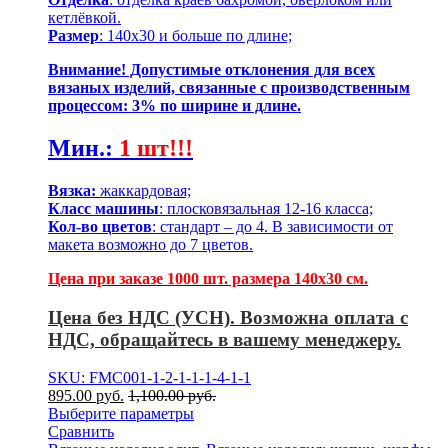
кетлёвкой.
Размер
: 140х30 и больше по длине;
Внимание! Допустимые отклонения для всех
вязаных изделий, связанные с производственным
процессом: 3% по ширине и длине.
Мин.
:
1 шт!!!
Вязка:
жаккардовая;
Класс машины
: плосковязальная 12-16 класса;
Кол-во цветов
: стандарт – до 4. В зависимости от
макета возможно до 7 цветов.
Цена при заказе 1000 шт. размера 140х30 см.
Цена без НДС (УСН). Возможна оплата с
НДС, обращайтесь в вашему менеджеру.
SKU: FMC001-1-2-1-1-1-4-1-1
895.00
р
уб.
1,100.00
р
уб.
Выберите параметры
Сравнить