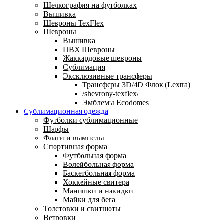
Шелкография на футболках
Вышивка
Шевроны TexFlex
Шевроны
Вышивка
ПВХ Шевроны
Жаккардовые шевроны
Сублимация
Эксклюзивные трансферы
Трансферы 3D/4D Флок (Lextra)
/shevrony-texflex/
Эмблемы Ecodomes
Сублимационная одежда
Футболки сублимационные
Шарфы
Флаги и вымпелы
Спортивная форма
Футбольная форма
Волейбольная форма
Баскетбольная форма
Хоккейные свитера
Манишки и накидки
Майки для бега
Толстовки и свитшоты
Ветровки