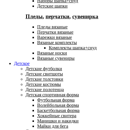
Наборы шапка+снуд
Детские шапки
Пледы
,
перчатки
,
сувенирка
Пледы вязаные
Перчатки вязаные
Варежки вязаные
Вязаные комплекты
Комплекты шапка+снуд
Вязаные носки
Вязаные сувениры
Детское
Детские футболки
Детские свитшоты
Детские толстовки
Детские костюмы
Детские полотенца
Детская спортивная форма
Футбольная форма
Волейбольная форма
Баскетбольная форма
Хоккейные свитера
Манишки и накидки
Майки для бега