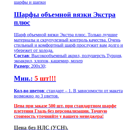
шарфы и шапки
Шарфы объемной вязки Экстра
плюс
Шарф объемной вязки Экстра плюс. Только лучшие
материалы и скрупулезный контроль качества. Очень
стильный и комфортный шарф прослужит вам долго и
убережет от холода.
Состав
: Высокообъемный акрил, полушерсть Турция,
экоакрил, хлопок, кашемир, мохер
Размер
: 200х30;
Мин.
:
5 шт!!!
Кол-во цветов
: стандарт – 1. В зависимости от макета
возможно до 3 цветов.
Цена при заказе 500 шт. при стандартном шарфе
плетения Гладь без персонализации. Точную
стоимость уточняйте у вашего менеджера!
Цена без НДС (УСН).