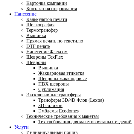
Карточка компании
Контактная информация
Нанесение
Калькулятор печати
Шелкография
Термотрансфер
Вышивка
Прямая печать по текстилю
DTF печать
Нанесение Флексом
Шевроны TexFlex
Шевроны
Вышивка
Жаккардовая этикетка
Шевроны жаккардовые
ПВХ шевроны
Сублимация
Эксклюзивные трансферы
Трансферы 3D/4D Флок (Lextra)
3D силикон
Эмблемы Ecodomes
Технические требования к макетам
Тех требования для макетов вязаных изделий
Услуги
Индивидуальный пошив