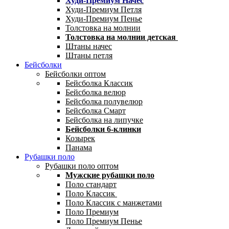
Худи-Премиум Начес
Худи-Премиум Петля
Худи-Премиум Пенье
Толстовка на молнии
Толстовка на молнии детская
Штаны начес
Штаны петля
Бейсболки
Бейсболки оптом
Бейсболка Классик
Бейсболка велюр
Бейсболка полувелюр
Бейсболка Смарт
Бейсболка на липучке
Бейсболки 6-клинки
Козырек
Панама
Рубашки поло
Рубашки поло оптом
Мужские рубашки поло
Поло стандарт
Поло Классик
Поло Классик с манжетами
Поло Премиум
Поло Премиум Пенье