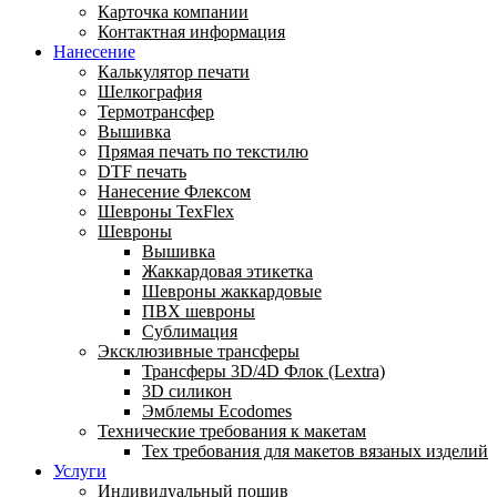
Карточка компании
Контактная информация
Нанесение
Калькулятор печати
Шелкография
Термотрансфер
Вышивка
Прямая печать по текстилю
DTF печать
Нанесение Флексом
Шевроны TexFlex
Шевроны
Вышивка
Жаккардовая этикетка
Шевроны жаккардовые
ПВХ шевроны
Сублимация
Эксклюзивные трансферы
Трансферы 3D/4D Флок (Lextra)
3D силикон
Эмблемы Ecodomes
Технические требования к макетам
Тех требования для макетов вязаных изделий
Услуги
Индивидуальный пошив