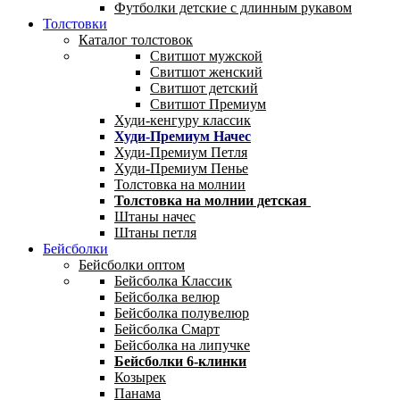
Футболки детские с длинным рукавом
Толстовки
Каталог толстовок
Свитшот мужской
Свитшот женский
Свитшот детский
Свитшот Премиум
Худи-кенгуру классик
Худи-Премиум Начес
Худи-Премиум Петля
Худи-Премиум Пенье
Толстовка на молнии
Толстовка на молнии детская
Штаны начес
Штаны петля
Бейсболки
Бейсболки оптом
Бейсболка Классик
Бейсболка велюр
Бейсболка полувелюр
Бейсболка Смарт
Бейсболка на липучке
Бейсболки 6-клинки
Козырек
Панама