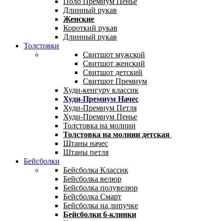
Поло Премиум Пенье
Длинный рукав
Женские
Короткий рукав
Длинный рукав
Толстовки
Свитшот мужской
Свитшот женский
Свитшот детский
Свитшот Премиум
Худи-кенгуру классик
Худи-Премиум Начес
Худи-Премиум Петля
Худи-Премиум Пенье
Толстовка на молнии
Толстовка на молнии детская
Штаны начес
Штаны петля
Бейсболки
Бейсболка Классик
Бейсболка велюр
Бейсболка полувелюр
Бейсболка Смарт
Бейсболка на липучке
Бейсболки 6-клинки