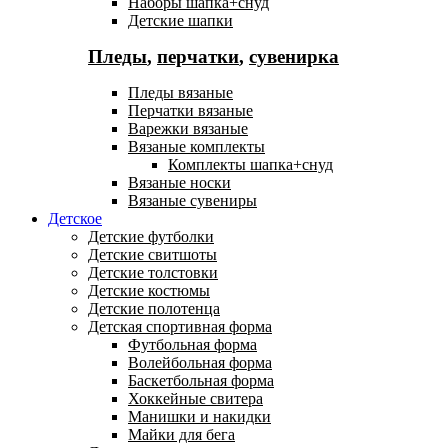
Наборы шапка+снуд
Детские шапки
Пледы
,
перчатки
,
сувенирка
Пледы вязаные
Перчатки вязаные
Варежки вязаные
Вязаные комплекты
Комплекты шапка+снуд
Вязаные носки
Вязаные сувениры
Детское
Детские футболки
Детские свитшоты
Детские толстовки
Детские костюмы
Детские полотенца
Детская спортивная форма
Футбольная форма
Волейбольная форма
Баскетбольная форма
Хоккейные свитера
Манишки и накидки
Майки для бега