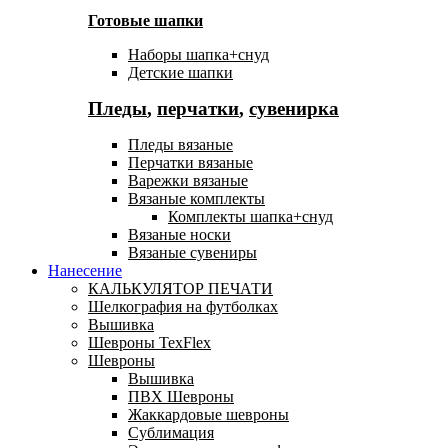
Готовые шапки
Наборы шапка+снуд
Детские шапки
Пледы
,
перчатки
,
сувенирка
Пледы вязаные
Перчатки вязаные
Варежки вязаные
Вязаные комплекты
Комплекты шапка+снуд
Вязаные носки
Вязаные сувениры
Нанесение
КАЛЬКУЛЯТОР ПЕЧАТИ
Шелкография на футболках
Вышивка
Шевроны TexFlex
Шевроны
Вышивка
ПВХ Шевроны
Жаккардовые шевроны
Сублимация