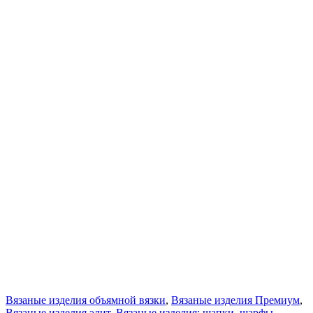
Вязаные изделия объямной вязки
,
Вязаные изделия Премиум
,
Вязаные изделия элит
,
Вязаные изделия: шапки, шарфы,