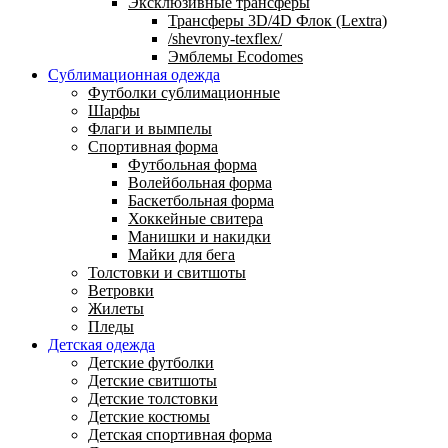
Эксклюзивные трансферы
Трансферы 3D/4D Флок (Lextra)
/shevrony-texflex/
Эмблемы Ecodomes
Сублимационная одежда
Футболки сублимационные
Шарфы
Флаги и вымпелы
Спортивная форма
Футбольная форма
Волейбольная форма
Баскетбольная форма
Хоккейные свитера
Манишки и накидки
Майки для бега
Толстовки и свитшоты
Ветровки
Жилеты
Пледы
Детская одежда
Детские футболки
Детские свитшоты
Детские толстовки
Детские костюмы
Детская спортивная форма