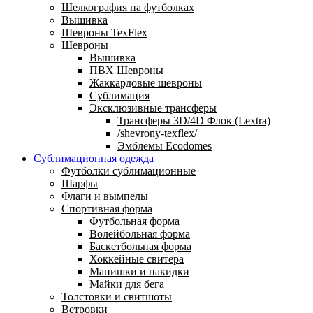
Шелкография на футболках
Вышивка
Шевроны TexFlex
Шевроны
Вышивка
ПВХ Шевроны
Жаккардовые шевроны
Сублимация
Эксклюзивные трансферы
Трансферы 3D/4D Флок (Lextra)
/shevrony-texflex/
Эмблемы Ecodomes
Сублимационная одежда
Футболки сублимационные
Шарфы
Флаги и вымпелы
Спортивная форма
Футбольная форма
Волейбольная форма
Баскетбольная форма
Хоккейные свитера
Манишки и накидки
Майки для бега
Толстовки и свитшоты
Ветровки