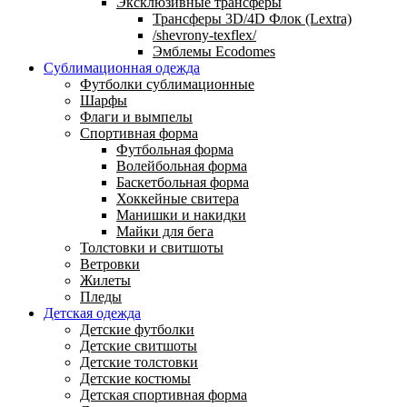
Эксклюзивные трансферы
Трансферы 3D/4D Флок (Lextra)
/shevrony-texflex/
Эмблемы Ecodomes
Сублимационная одежда
Футболки сублимационные
Шарфы
Флаги и вымпелы
Спортивная форма
Футбольная форма
Волейбольная форма
Баскетбольная форма
Хоккейные свитера
Манишки и накидки
Майки для бега
Толстовки и свитшоты
Ветровки
Жилеты
Пледы
Детская одежда
Детские футболки
Детские свитшоты
Детские толстовки
Детские костюмы
Детская спортивная форма