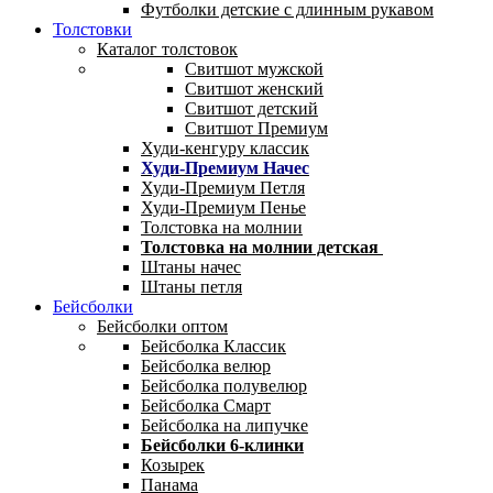
Футболки детские с длинным рукавом
Толстовки
Каталог толстовок
Свитшот мужской
Свитшот женский
Свитшот детский
Свитшот Премиум
Худи-кенгуру классик
Худи-Премиум Начес
Худи-Премиум Петля
Худи-Премиум Пенье
Толстовка на молнии
Толстовка на молнии детская
Штаны начес
Штаны петля
Бейсболки
Бейсболки оптом
Бейсболка Классик
Бейсболка велюр
Бейсболка полувелюр
Бейсболка Смарт
Бейсболка на липучке
Бейсболки 6-клинки
Козырек
Панама