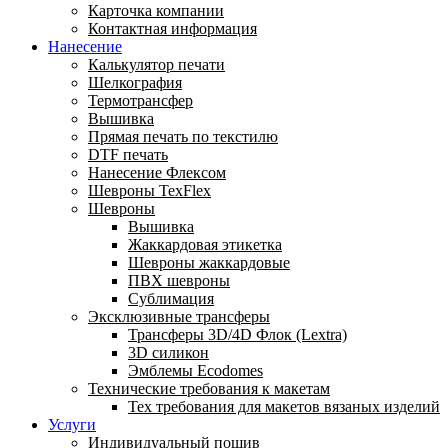
Карточка компании
Контактная информация
Нанесение
Калькулятор печати
Шелкография
Термотрансфер
Вышивка
Прямая печать по текстилю
DTF печать
Нанесение Флексом
Шевроны TexFlex
Шевроны
Вышивка
Жаккардовая этикетка
Шевроны жаккардовые
ПВХ шевроны
Сублимация
Эксклюзивные трансферы
Трансферы 3D/4D Флок (Lextra)
3D силикон
Эмблемы Ecodomes
Технические требования к макетам
Тех требования для макетов вязаных изделий
Услуги
Индивидуальный пошив