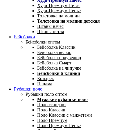
Худи-Премиум Начес
Худи-Премиум Петля
Худи-Премиум Пенье
Толстовка на молнии
Толстовка на молнии детская
Штаны начес
Штаны петля
Бейсболки
Бейсболки оптом
Бейсболка Классик
Бейсболка велюр
Бейсболка полувелюр
Бейсболка Смарт
Бейсболка на липучке
Бейсболки 6-клинки
Козырек
Панама
Рубашки поло
Рубашки поло оптом
Мужские рубашки поло
Поло стандарт
Поло Классик
Поло Классик с манжетами
Поло Премиум
Поло Премиум Пенье