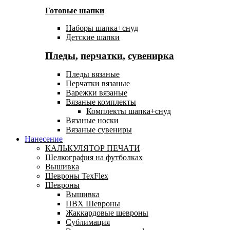
Готовые шапки
Наборы шапка+снуд
Детские шапки
Пледы
,
перчатки
,
сувенирка
Пледы вязаные
Перчатки вязаные
Варежки вязаные
Вязаные комплекты
Комплекты шапка+снуд
Вязаные носки
Вязаные сувениры
Нанесение
КАЛЬКУЛЯТОР ПЕЧАТИ
Шелкография на футболках
Вышивка
Шевроны TexFlex
Шевроны
Вышивка
ПВХ Шевроны
Жаккардовые шевроны
Сублимация