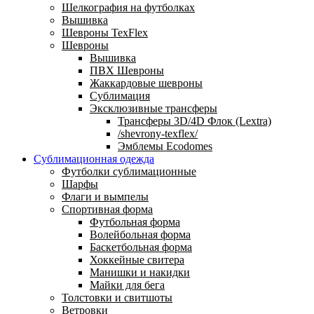
Шелкография на футболках
Вышивка
Шевроны TexFlex
Шевроны
Вышивка
ПВХ Шевроны
Жаккардовые шевроны
Сублимация
Эксклюзивные трансферы
Трансферы 3D/4D Флок (Lextra)
/shevrony-texflex/
Эмблемы Ecodomes
Сублимационная одежда
Футболки сублимационные
Шарфы
Флаги и вымпелы
Спортивная форма
Футбольная форма
Волейбольная форма
Баскетбольная форма
Хоккейные свитера
Манишки и накидки
Майки для бега
Толстовки и свитшоты
Ветровки