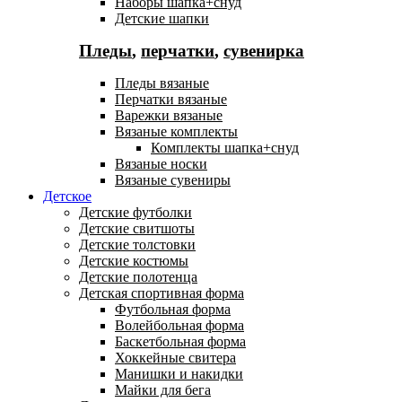
Наборы шапка+снуд
Детские шапки
Пледы
,
перчатки
,
сувенирка
Пледы вязаные
Перчатки вязаные
Варежки вязаные
Вязаные комплекты
Комплекты шапка+снуд
Вязаные носки
Вязаные сувениры
Детское
Детские футболки
Детские свитшоты
Детские толстовки
Детские костюмы
Детские полотенца
Детская спортивная форма
Футбольная форма
Волейбольная форма
Баскетбольная форма
Хоккейные свитера
Манишки и накидки
Майки для бега