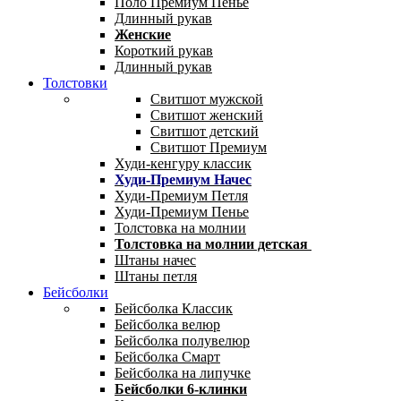
Поло Премиум Пенье
Длинный рукав
Женские
Короткий рукав
Длинный рукав
Толстовки
Свитшот мужской
Свитшот женский
Свитшот детский
Свитшот Премиум
Худи-кенгуру классик
Худи-Премиум Начес
Худи-Премиум Петля
Худи-Премиум Пенье
Толстовка на молнии
Толстовка на молнии детская
Штаны начес
Штаны петля
Бейсболки
Бейсболка Классик
Бейсболка велюр
Бейсболка полувелюр
Бейсболка Смарт
Бейсболка на липучке
Бейсболки 6-клинки