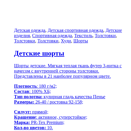
Детская одежда
,
Детская спортивная одежда
,
Детские
изделия
,
Спортивная одежда
,
Текстиль
,
Толстовки
,
Толстовки
,
Толстовки
,
Худи
,
Шорты
Детские шорты
Шорты детские. Мягкая теплая ткань футер 3-нитка с
начесом с внутренней стороны толстовки.
Представлены в 21 наиболее популярном цвете.
Плотность
: 180 г/м2;
Состав
: 100% ХБ;
Тип полотна:
кулирная гладь качества Пенье
Размеры:
26-40 / ростовка 92-158;
Силуэт:
прямой;
Крашение
: активное, суперстойкое;
Марка:
PR-Tex Premium;
Кол-во цветов:
10.