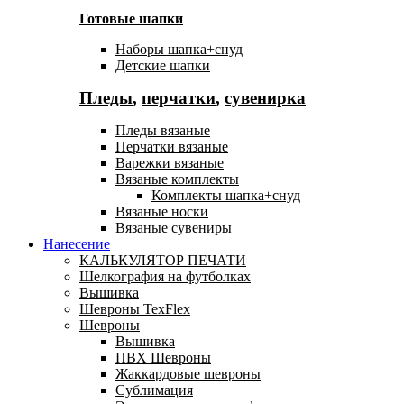
Готовые шапки
Наборы шапка+снуд
Детские шапки
Пледы
,
перчатки
,
сувенирка
Пледы вязаные
Перчатки вязаные
Варежки вязаные
Вязаные комплекты
Комплекты шапка+снуд
Вязаные носки
Вязаные сувениры
Нанесение
КАЛЬКУЛЯТОР ПЕЧАТИ
Шелкография на футболках
Вышивка
Шевроны TexFlex
Шевроны
Вышивка
ПВХ Шевроны
Жаккардовые шевроны
Сублимация