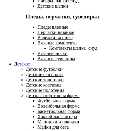
Наборы шапка+снуд
Детские шапки
Пледы
,
перчатки
,
сувенирка
Пледы вязаные
Перчатки вязаные
Варежки вязаные
Вязаные комплекты
Комплекты шапка+снуд
Вязаные носки
Вязаные сувениры
Детское
Детские футболки
Детские свитшоты
Детские толстовки
Детские костюмы
Детские полотенца
Детская спортивная форма
Футбольная форма
Волейбольная форма
Баскетбольная форма
Хоккейные свитера
Манишки и накидки
Майки для бега