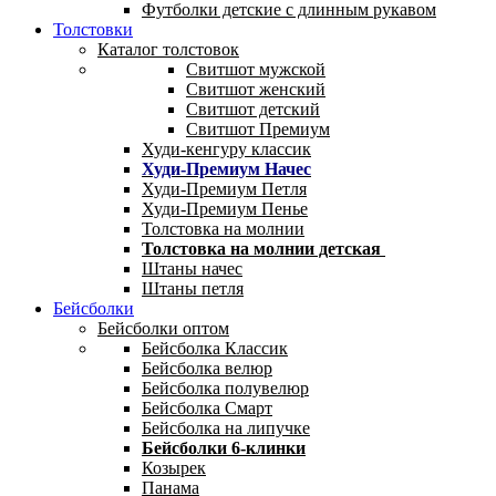
Футболки детские с длинным рукавом
Толстовки
Каталог толстовок
Свитшот мужской
Свитшот женский
Свитшот детский
Свитшот Премиум
Худи-кенгуру классик
Худи-Премиум Начес
Худи-Премиум Петля
Худи-Премиум Пенье
Толстовка на молнии
Толстовка на молнии детская
Штаны начес
Штаны петля
Бейсболки
Бейсболки оптом
Бейсболка Классик
Бейсболка велюр
Бейсболка полувелюр
Бейсболка Смарт
Бейсболка на липучке
Бейсболки 6-клинки
Козырек
Панама