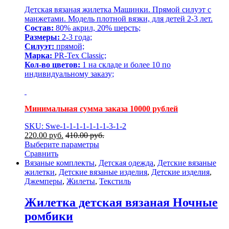
Детская вязаная жилетка Машинки. Прямой силуэт с
манжетами. Модель плотной вязки, для детей 2-3 лет.
Состав:
80% акрил, 20% шерсть;
Размеры:
2-3 года;
Силуэт:
прямой;
Марка:
PR-Tex Classic;
Кол-во цветов:
1 на складе и более 10 по
индивидуальному заказу;
Минимальная сумма заказа 10000 рублей
SKU: Swe-1-1-1-1-1-1-1-3-1-2
220.00
р
уб.
410.00
р
уб.
Выберите параметры
Сравнить
Вязаные комплекты
,
Детская одежда
,
Детские вязаные
жилетки
,
Детские вязаные изделия
,
Детские изделия
,
Джемперы
,
Жилеты
,
Текстиль
Жилетка детская вязаная Ночные
ромбики