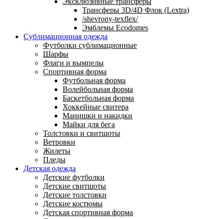
Эксклюзивные трансферы
Трансферы 3D/4D Флок (Lextra)
/shevrony-texflex/
Эмблемы Ecodomes
Сублимационная одежда
Футболки сублимационные
Шарфы
Флаги и вымпелы
Спортивная форма
Футбольная форма
Волейбольная форма
Баскетбольная форма
Хоккейные свитера
Манишки и накидки
Майки для бега
Толстовки и свитшоты
Ветровки
Жилеты
Пледы
Детская одежда
Детские футболки
Детские свитшоты
Детские толстовки
Детские костюмы
Детская спортивная форма