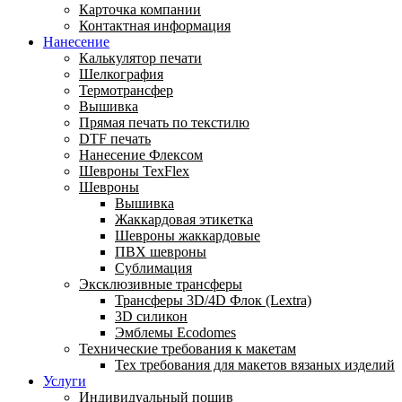
Карточка компании
Контактная информация
Нанесение
Калькулятор печати
Шелкография
Термотрансфер
Вышивка
Прямая печать по текстилю
DTF печать
Нанесение Флексом
Шевроны TexFlex
Шевроны
Вышивка
Жаккардовая этикетка
Шевроны жаккардовые
ПВХ шевроны
Сублимация
Эксклюзивные трансферы
Трансферы 3D/4D Флок (Lextra)
3D силикон
Эмблемы Ecodomes
Технические требования к макетам
Тех требования для макетов вязаных изделий
Услуги
Индивидуальный пошив