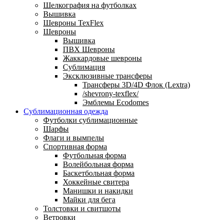
Шелкография на футболках
Вышивка
Шевроны TexFlex
Шевроны
Вышивка
ПВХ Шевроны
Жаккардовые шевроны
Сублимация
Эксклюзивные трансферы
Трансферы 3D/4D Флок (Lextra)
/shevrony-texflex/
Эмблемы Ecodomes
Сублимационная одежда
Футболки сублимационные
Шарфы
Флаги и вымпелы
Спортивная форма
Футбольная форма
Волейбольная форма
Баскетбольная форма
Хоккейные свитера
Манишки и накидки
Майки для бега
Толстовки и свитшоты
Ветровки