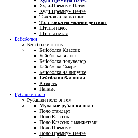
Худи-Премиум Начес
Худи-Премиум Петля
Худи-Премиум Пенье
Толстовка на молнии
Толстовка на молнии детская
Штаны начес
Штаны петля
Бейсболки
Бейсболки оптом
Бейсболка Классик
Бейсболка велюр
Бейсболка полувелюр
Бейсболка Смарт
Бейсболка на липучке
Бейсболки 6-клинки
Козырек
Панама
Рубашки поло
Рубашки поло оптом
Мужские рубашки поло
Поло стандарт
Поло Классик
Поло Классик с манжетами
Поло Премиум
Поло Премиум Пенье