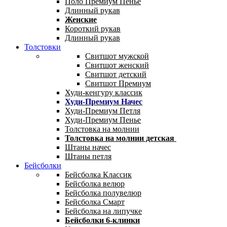
Поло Премиум Пенье
Длинный рукав
Женские
Короткий рукав
Длинный рукав
Толстовки
Свитшот мужской
Свитшот женский
Свитшот детский
Свитшот Премиум
Худи-кенгуру классик
Худи-Премиум Начес
Худи-Премиум Петля
Худи-Премиум Пенье
Толстовка на молнии
Толстовка на молнии детская
Штаны начес
Штаны петля
Бейсболки
Бейсболка Классик
Бейсболка велюр
Бейсболка полувелюр
Бейсболка Смарт
Бейсболка на липучке
Бейсболки 6-клинки