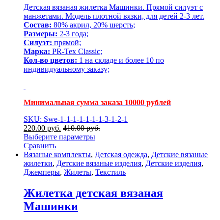
Детская вязаная жилетка Машинки. Прямой силуэт с
манжетами. Модель плотной вязки, для детей 2-3 лет.
Состав:
80% акрил, 20% шерсть;
Размеры:
2-3 года;
Силуэт:
прямой;
Марка:
PR-Tex Classic;
Кол-во цветов:
1 на складе и более 10 по
индивидуальному заказу;
Минимальная сумма заказа 10000 рублей
SKU: Swe-1-1-1-1-1-1-1-3-1-2-1
220.00
р
уб.
410.00
р
уб.
Выберите параметры
Сравнить
Вязаные комплекты
,
Детская одежда
,
Детские вязаные
жилетки
,
Детские вязаные изделия
,
Детские изделия
,
Джемперы
,
Жилеты
,
Текстиль
Жилетка детская вязаная
Машинки