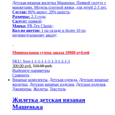
Детская вязаная жилетка Машинки. Прямой силуэт с
манжетами. Модель плотной вязки, для детей 2-3 лет.
Состав:
80% акрил, 20% шерсть;
Размеры:
2-3 года;
Силуэт:
прямой;
Марка:
PR-Tex Classic;
Кол-во цветов:
1 на складе и более 10 по
индивидуальному заказу;
Минимальная сумма заказа 10000 рублей
SKU: Swe-1-1-1-1-1-1-1-3-1-2-1-1
300.00
р
уб.
510.00
р
уб.
Выберите параметры
Сравнить
Вязаные комплекты
,
Детская одежда
,
Детские вязаные
жилетки
,
Детские вязаные изделия
,
Детские изделия
,
Джемперы
,
Жилеты
,
Текстиль
Жилетка детская вязаная
Машенька