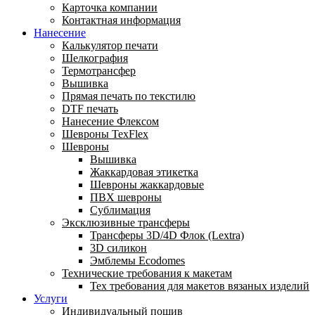
Карточка компании
Контактная информация
Нанесение
Калькулятор печати
Шелкография
Термотрансфер
Вышивка
Прямая печать по текстилю
DTF печать
Нанесение Флексом
Шевроны TexFlex
Шевроны
Вышивка
Жаккардовая этикетка
Шевроны жаккардовые
ПВХ шевроны
Сублимация
Эксклюзивные трансферы
Трансферы 3D/4D Флок (Lextra)
3D силикон
Эмблемы Ecodomes
Технические требования к макетам
Тех требования для макетов вязаных изделий
Услуги
Индивидуальный пошив