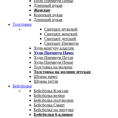
Поло Премиум Пенье
Длинный рукав
Женские
Короткий рукав
Длинный рукав
Толстовки
Свитшот мужской
Свитшот женский
Свитшот детский
Свитшот Премиум
Худи-кенгуру классик
Худи-Премиум Начес
Худи-Премиум Петля
Худи-Премиум Пенье
Толстовка на молнии
Толстовка на молнии детская
Штаны начес
Штаны петля
Бейсболки
Бейсболка Классик
Бейсболка велюр
Бейсболка полувелюр
Бейсболка Смарт
Бейсболка на липучке
Бейсболки 6-клинки