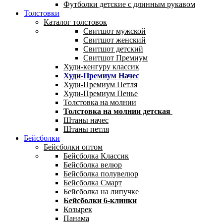
Футболки детские с длинным рукавом
Толстовки
Каталог толстовок
Свитшот мужской
Свитшот женский
Свитшот детский
Свитшот Премиум
Худи-кенгуру классик
Худи-Премиум Начес
Худи-Премиум Петля
Худи-Премиум Пенье
Толстовка на молнии
Толстовка на молнии детская
Штаны начес
Штаны петля
Бейсболки
Бейсболки оптом
Бейсболка Классик
Бейсболка велюр
Бейсболка полувелюр
Бейсболка Смарт
Бейсболка на липучке
Бейсболки 6-клинки
Козырек
Панама