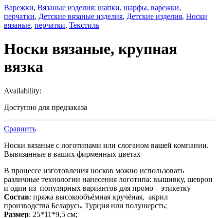
Варежки
,
Вязаные изделия: шапки, шарфы, варежки,
перчатки
,
Детские вязаные изделия
,
Детские изделия
,
Носки
вязаные
,
перчатки
,
Текстиль
Носки вязаные, крупная
вязка
Availability:
Доступно для предзаказа
Сравнить
Носки вязаные с логотипами или слоганом вашей компании.
Вывязанные в ваших фирменных цветах
В процессе изготовления носков можно использовать
различные технологии нанесения логотипа: вышивку, шеврон
и один из популярных вариантов для промо – этикетку
Состав
: пряжа высокообъёмная кручёная, акрил
производства Беларусь, Турция или полушерсть;
Размер
: 25*11*9,5 см;