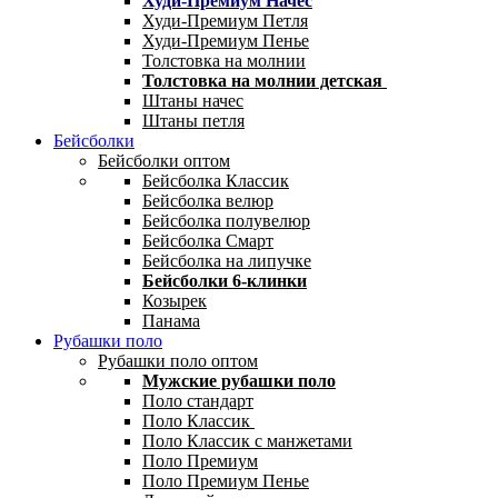
Худи-Премиум Начес
Худи-Премиум Петля
Худи-Премиум Пенье
Толстовка на молнии
Толстовка на молнии детская
Штаны начес
Штаны петля
Бейсболки
Бейсболки оптом
Бейсболка Классик
Бейсболка велюр
Бейсболка полувелюр
Бейсболка Смарт
Бейсболка на липучке
Бейсболки 6-клинки
Козырек
Панама
Рубашки поло
Рубашки поло оптом
Мужские рубашки поло
Поло стандарт
Поло Классик
Поло Классик с манжетами
Поло Премиум
Поло Премиум Пенье