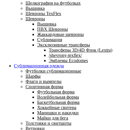
Шелкография на футболках
Вышивка
Шевроны TexFlex
Шевроны
Вышивка
ПВХ Шевроны
Жаккардовые шевроны
Сублимация
Эксклюзивные трансферы
Трансферы 3D/4D Флок (Lextra)
/shevrony-texflex/
Эмблемы Ecodomes
Сублимационная одежда
Футболки сублимационные
Шарфы
Флаги и вымпелы
Спортивная форма
Футбольная форма
Волейбольная форма
Баскетбольная форма
Хоккейные свитера
Манишки и накидки
Майки для бега
Толстовки и свитшоты
Ветровки