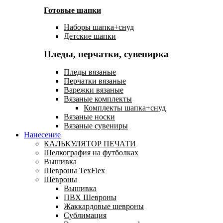
Готовые шапки
Наборы шапка+снуд
Детские шапки
Пледы
,
перчатки
,
сувенирка
Пледы вязаные
Перчатки вязаные
Варежки вязаные
Вязаные комплекты
Комплекты шапка+снуд
Вязаные носки
Вязаные сувениры
Нанесение
КАЛЬКУЛЯТОР ПЕЧАТИ
Шелкография на футболках
Вышивка
Шевроны TexFlex
Шевроны
Вышивка
ПВХ Шевроны
Жаккардовые шевроны
Сублимация