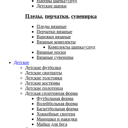
Наборы шапка+снуд
Детские шапки
Пледы
,
перчатки
,
сувенирка
Пледы вязаные
Перчатки вязаные
Варежки вязаные
Вязаные комплекты
Комплекты шапка+снуд
Вязаные носки
Вязаные сувениры
Детское
Детские футболки
Детские свитшоты
Детские толстовки
Детские костюмы
Детские полотенца
Детская спортивная форма
Футбольная форма
Волейбольная форма
Баскетбольная форма
Хоккейные свитера
Манишки и накидки
Майки для бега