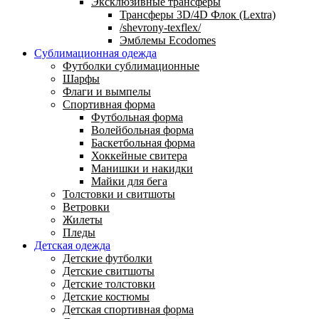
Эксклюзивные трансферы
Трансферы 3D/4D Флок (Lextra)
/shevrony-texflex/
Эмблемы Ecodomes
Сублимационная одежда
Футболки сублимационные
Шарфы
Флаги и вымпелы
Спортивная форма
Футбольная форма
Волейбольная форма
Баскетбольная форма
Хоккейные свитера
Манишки и накидки
Майки для бега
Толстовки и свитшоты
Ветровки
Жилеты
Пледы
Детская одежда
Детские футболки
Детские свитшоты
Детские толстовки
Детские костюмы
Детская спортивная форма