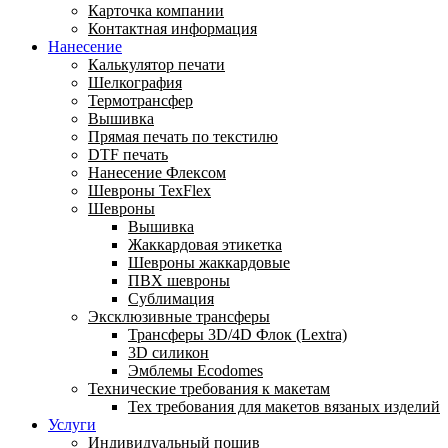
Карточка компании
Контактная информация
Нанесение
Калькулятор печати
Шелкография
Термотрансфер
Вышивка
Прямая печать по текстилю
DTF печать
Нанесение Флексом
Шевроны TexFlex
Шевроны
Вышивка
Жаккардовая этикетка
Шевроны жаккардовые
ПВХ шевроны
Сублимация
Эксклюзивные трансферы
Трансферы 3D/4D Флок (Lextra)
3D силикон
Эмблемы Ecodomes
Технические требования к макетам
Тех требования для макетов вязаных изделий
Услуги
Индивидуальный пошив