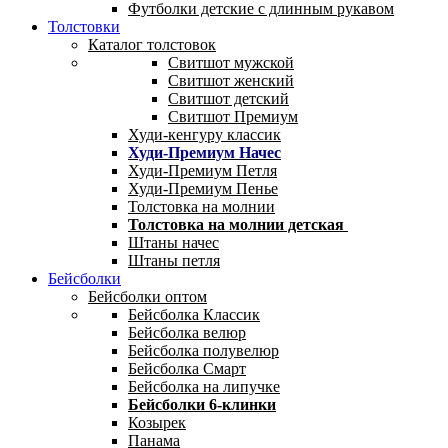
Футболки детские с длинным рукавом
Толстовки
Каталог толстовок
Свитшот мужской
Свитшот женский
Свитшот детский
Свитшот Премиум
Худи-кенгуру классик
Худи-Премиум Начес
Худи-Премиум Петля
Худи-Премиум Пенье
Толстовка на молнии
Толстовка на молнии детская
Штаны начес
Штаны петля
Бейсболки
Бейсболки оптом
Бейсболка Классик
Бейсболка велюр
Бейсболка полувелюр
Бейсболка Смарт
Бейсболка на липучке
Бейсболки 6-клинки
Козырек
Панама