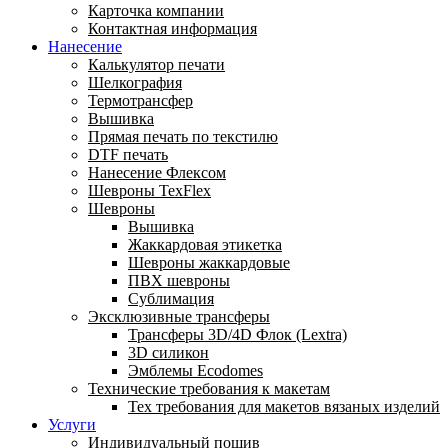
Карточка компании
Контактная информация
Нанесение
Калькулятор печати
Шелкография
Термотрансфер
Вышивка
Прямая печать по текстилю
DTF печать
Нанесение Флексом
Шевроны TexFlex
Шевроны
Вышивка
Жаккардовая этикетка
Шевроны жаккардовые
ПВХ шевроны
Сублимация
Эксклюзивные трансферы
Трансферы 3D/4D Флок (Lextra)
3D силикон
Эмблемы Ecodomes
Технические требования к макетам
Тех требования для макетов вязаных изделий
Услуги
Индивидуальный пошив