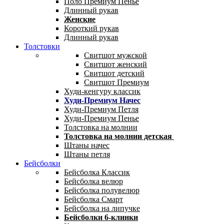
Поло Премиум Пенье
Длинный рукав
Женские
Короткий рукав
Длинный рукав
Толстовки
Свитшот мужской
Свитшот женский
Свитшот детский
Свитшот Премиум
Худи-кенгуру классик
Худи-Премиум Начес
Худи-Премиум Петля
Худи-Премиум Пенье
Толстовка на молнии
Толстовка на молнии детская
Штаны начес
Штаны петля
Бейсболки
Бейсболка Классик
Бейсболка велюр
Бейсболка полувелюр
Бейсболка Смарт
Бейсболка на липучке
Бейсболки 6-клинки