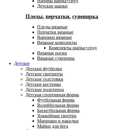
Наборы шапка+снуд
Детские шапки
Пледы
,
перчатки
,
сувенирка
Пледы вязаные
Перчатки вязаные
Варежки вязаные
Вязаные комплекты
Комплекты шапка+снуд
Вязаные носки
Вязаные сувениры
Детское
Детские футболки
Детские свитшоты
Детские толстовки
Детские костюмы
Детские полотенца
Детская спортивная форма
Футбольная форма
Волейбольная форма
Баскетбольная форма
Хоккейные свитера
Манишки и накидки
Майки для бега