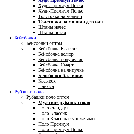
Худи-Премиум Начес
Худи-Премиум Петля
Худи-Премиум Пенье
Толстовка на молнии
Толстовка на молнии детская
Штаны начес
Штаны петля
Бейсболки
Бейсболки оптом
Бейсболка Классик
Бейсболка велюр
Бейсболка полувелюр
Бейсболка Смарт
Бейсболка на липучке
Бейсболки 6-клинки
Козырек
Панама
Рубашки поло
Рубашки поло оптом
Мужские рубашки поло
Поло стандарт
Поло Классик
Поло Классик с манжетами
Поло Премиум
Поло Премиум Пенье