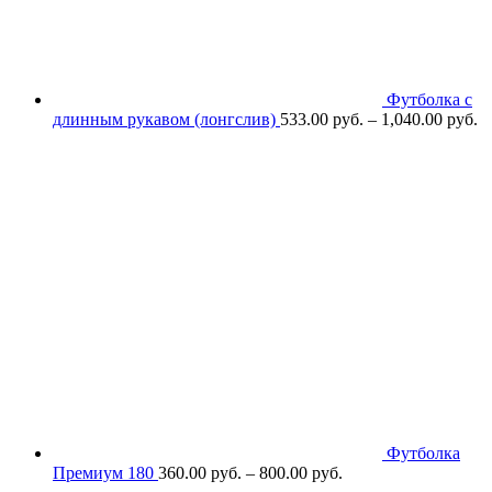
Футболка с
длинным рукавом (лонгслив)
533.00
р
уб.
–
1,040.00
р
уб.
Футболка
Премиум 180
360.00
р
уб.
–
800.00
р
уб.