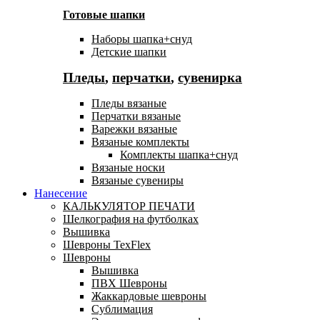
Готовые шапки
Наборы шапка+снуд
Детские шапки
Пледы
,
перчатки
,
сувенирка
Пледы вязаные
Перчатки вязаные
Варежки вязаные
Вязаные комплекты
Комплекты шапка+снуд
Вязаные носки
Вязаные сувениры
Нанесение
КАЛЬКУЛЯТОР ПЕЧАТИ
Шелкография на футболках
Вышивка
Шевроны TexFlex
Шевроны
Вышивка
ПВХ Шевроны
Жаккардовые шевроны
Сублимация