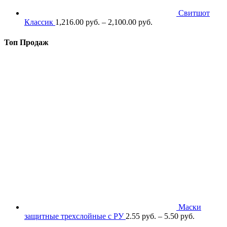
Свитшот
Классик
1,216.00
р
уб.
–
2,100.00
р
уб.
Топ Продаж
Маски
защитные трехслойные с РУ
2.55
р
уб.
–
5.50
р
уб.