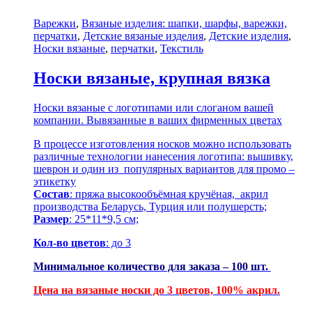
Варежки
,
Вязаные изделия: шапки, шарфы, варежки,
перчатки
,
Детские вязаные изделия
,
Детские изделия
,
Носки вязаные
,
перчатки
,
Текстиль
Носки вязаные, крупная вязка
Носки вязаные с логотипами или слоганом вашей
компании. Вывязанные в ваших фирменных цветах
В процессе изготовления носков можно использовать
различные технологии нанесения логотипа: вышивку,
шеврон и один из популярных вариантов для промо –
этикетку
Состав
: пряжа высокообъёмная кручёная, акрил
производства Беларусь, Турция или полушерсть;
Размер
: 25*11*9,5 см;
Кол-во цветов
: до 3
Минимальное количество для заказа – 100 шт.
Цена на вязаные носки до 3 цветов, 100% акрил.