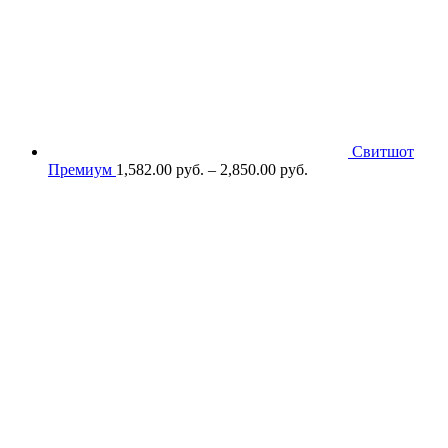
Свитшот
Премиум
1,582.00
р
уб.
–
2,850.00
р
уб.