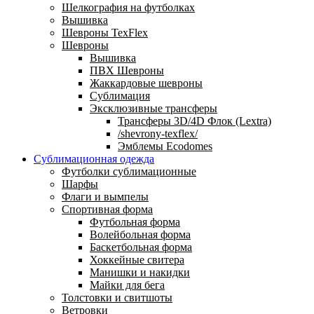
Шелкография на футболках
Вышивка
Шевроны TexFlex
Шевроны
Вышивка
ПВХ Шевроны
Жаккардовые шевроны
Сублимация
Эксклюзивные трансферы
Трансферы 3D/4D Флок (Lextra)
/shevrony-texflex/
Эмблемы Ecodomes
Сублимационная одежда
Футболки сублимационные
Шарфы
Флаги и вымпелы
Спортивная форма
Футбольная форма
Волейбольная форма
Баскетбольная форма
Хоккейные свитера
Манишки и накидки
Майки для бега
Толстовки и свитшоты
Ветровки