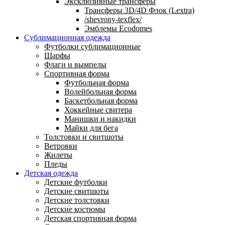
Эксклюзивные трансферы
Трансферы 3D/4D Флок (Lextra)
/shevrony-texflex/
Эмблемы Ecodomes
Сублимационная одежда
Футболки сублимационные
Шарфы
Флаги и вымпелы
Спортивная форма
Футбольная форма
Волейбольная форма
Баскетбольная форма
Хоккейные свитера
Манишки и накидки
Майки для бега
Толстовки и свитшоты
Ветровки
Жилеты
Пледы
Детская одежда
Детские футболки
Детские свитшоты
Детские толстовки
Детские костюмы
Детская спортивная форма