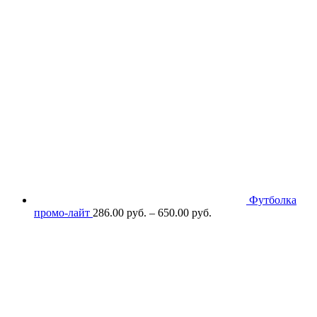
Футболка
промо-лайт
286.00
р
уб.
–
650.00
р
уб.