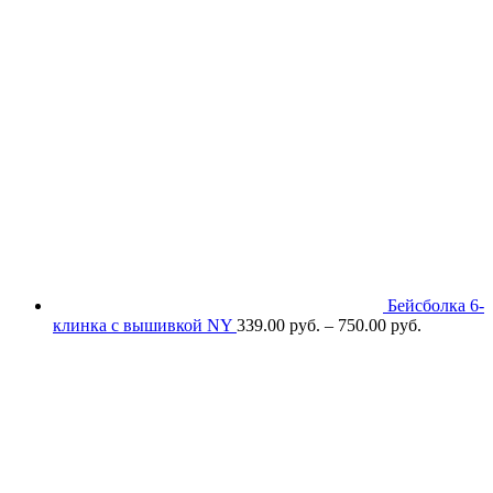
Бейсболка 6-
клинка с вышивкой NY
339.00
р
уб.
–
750.00
р
уб.