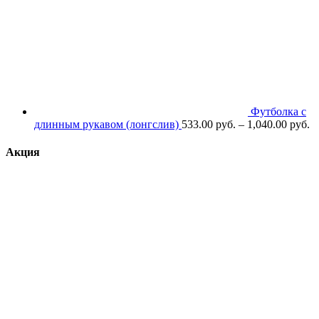
Футболка с
длинным рукавом (лонгслив)
533.00
р
уб.
–
1,040.00
р
уб.
Акция